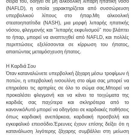
σειρά του, οδηγεί σε μη αλκοολική λιπαρή ηπατική νόσο
(NAFLD), η οποία χαρακτηρίζεται από συσσώρευση
υπερβολικού λίπους στο ήπαρ.Μη αλκοολική
στεατοηπατίτιδα (NASH), μια μορφή λιπαρής ηπατικής
νόσου, φλεγμονής και "λιπαρής εκφυλισμού" που βλάπτει
το ήπαρ, μπορεί να αναπτυχθεί από NAFLD, και πολλές
περιπτώσεις εξελίσσονται σε κίρρωση του ήπατος,
απαιτώντας μεταμόσχευση ήπατος.
Η Καρδιά Σου
Όταν καταναλώνετε υπερβολική ζάχαρη μέσω τροφίμων ή
ποτών, η υπερβολική ινσουλίνη στο αίμα σας μπορεί να
επηρεάσει τις αρτηρίες σε όλο το σώμα σας.Μπορεί να
προκαλέσει φλεγμονή και να κάνει τα τοιχώματα της
καρδιάς σας παχύτερα και σκληρότερα από το
κανονικόΑυτό μπορεί να οδηγήσει σε καρδιακές παθήσεις
όπως καρδιακή ανεπάρκεια, καρδιακή προσβολή και
εγκεφαλικό επεισόδιο.Έρευνες έχουν επίσης δείξει ότι η
κατανάλωση λιγότερης ζάχαρης συμβάλλει στη μείωση