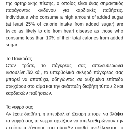
της αρτηριακής πίεσης, ο οποίος είναι ένας σημαντικός
παράγοντας κινδύνου για καρδιακές παθήσεις.
individuals who consume a high amount of added sugar
(at least 25% of calorie intake from added sugar) are
twice as likely to die from heart disease as those who
consume less than 10% of their total calories from added
sugar.
Το Πανκρέας
Όταν τρώτε, το πάγκρεας σας απελευθερώνει
ινσουλίνη.Τελικά., το υπερβολικά σκληρό πάγκρεας σας
μπορεί να αποτύχει, οδηγώντας σε αυξημένα επίπεδα
σακχάρου στο αίμα και την ανάπτυξη διαβήτη τύπου 2 και
καρδιακών παθήσεων.
Τα νεφρά σας
Αν έχετε διαβήτη, η υπερβολική ζάχαρη μπορεί να βλάψει
τα νεφρά σας.τα νεφρά αρχίζουν να απελευθερώνουν την
περίσσεια ζάχαρης στα ούραΑν αφεθεί ανεξέλεγκτος, ο