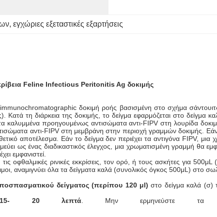
των
, 
εγχώριες εξεταστικές εξαρτήσεις
ια Feline Infectious Peritonitis Ag δοκιμής
ή immunochromatographic δοκιμή ροής βασισμένη στο σχήμα σάντουιτ
ος). Κατά τη διάρκεια της δοκιμής, το δείγμα εφαρμόζεται στο δείγμα 
 τα καλυμμένα προηγουμένως αντισώματα αντι-FIPV στη λουρίδα δοκιμ
τισώματα αντι-FIPV στη μεμβράνη στην περιοχή γραμμών δοκιμής. Εάν 
θετικό αποτέλεσμα. Εάν το δείγμα δεν περιέχει τα αντιγόνα FIPV, μι
μεύει ως ένας διαδικαστικός έλεγχος, μια χρωματισμένη γραμμή θα εμφ
χει εμφανιστεί.
 τις οφθαλμικές ρινικές εκκρίσεις, τον ορό, ή τους ασκήτες για 500μ
έσιμοι, αναμιγνύει όλα τα δείγματα καλά (συνολικός όγκος 500μL) στο 
ποσπασματικού δείγματος (περίπου 120 μl)
στο δείγμα καλά (σ) 
15- 20 λεπτά
. Μην ερμηνεύστε τα α