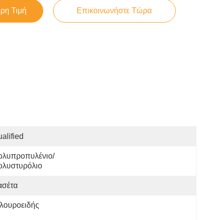
ερη Τιμή
Επικοινωνήστε Τώρα
alified
ολυπροπυλένιο/
ολυστυρόλιο
ασέτα
λουροειδής