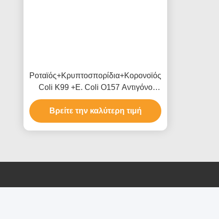
Ροταϊός+Κρυπτοσπορίδια+Κορονοϊός+E.
Coli K99 +E. Coli O157 Αντιγόνο
Σύνθετο Τεστ Ταχείας Δοκιμής
Βρείτε την καλύτερη τιμή
(Πεπικά)
Επικοινωνήστε μαζί μας