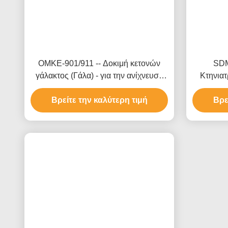
OMKE-901/911 -- Δοκιμή κετονών
SDM
γάλακτος (Γάλα) - για την ανίχνευση
Κτηνιατ
κετονών στο γάλα
92,45% 
Βρείτε την καλύτερη τιμή
και 94,64
Βρε