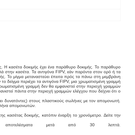
ς. Η κασέτα δοκιμής έχει ένα παράθυρο δοκιμής. Το παράθυρο
καλά στην κασέτα. Τα αντιγόνα FIPV, εάν παρόντα στον ορό ή τα
ής. Το μίγμα μεταναστεύει έπειτα πρός τα πάνω στη μεμβράνη
το δείγμα περιέχει τα αντιγόνα FIPV, μια χρωματισμένη γραμμή
α χρωματισμένη γραμμή δεν θα εμφανιστεί στην περιοχή γραμμών
ανιστεί πάντα στην περιοχή γραμμών ελέγχου που δείχνει ότι ο
L (ει δυνατόντες) στους πλαστικούς σωλήνες με τον απομονωτή.
σωλήνα απομονωτών.
της κασέτας δοκιμής, κατόπιν έναρξη το χρονόμετρο. Δείτε την
ποτελέσματα μετά από 30 λεπτά.