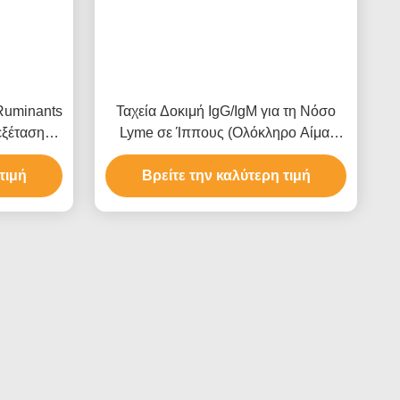
 Ruminants
Ταχεία Δοκιμή IgG/IgM για τη Νόσο
εξέτασης
Lyme σε Ίππους (Ολόκληρο Αίμα/
άσμα)
Ορός/Πλάσμα)
τιμή
Βρείτε την καλύτερη τιμή