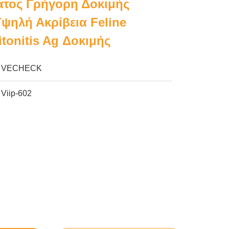
τος Γρήγορη Δοκιμής
ψηλή Ακρίβεια Feline
itonitis Ag Δοκιμής
VECHECK
Viip-602