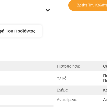
Βρείτε Την Καλύτ
φή Του Προϊόντος
Πιστοποίηση:
Qu
Π
Υλικό:
Π
Σχήμα:
Κ
Αντικείμενο:
Αι