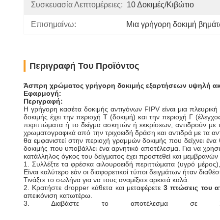
Συσκευασία Λεπτομέρειες:
10 Δοκιμές/κιβώτιο
Επισημαίνω:
Μια γρήγορη δοκιμή βημά
Περιγραφή Του Προϊόντος
Άσπρη χρώματος γρήγορη δοκιμής εξαρτήσεων υψηλή ακρίβε
Εφαρμογή:
Περιγραφή:
Η γρήγορη κασέτα δοκιμής αντιγόνων FIPV είναι μια πλευρικ
δοκιμής έχει την περιοχή Τ (δοκιμή) και την περιοχή Γ (έλεγχ
περιττώματα ή το δείγμα ασκητών ή εκκρίσεων, αντιδρούν με
χρωματογραφικά από την τριχοειδή δράση και αντιδρά με τα αν
θα εμφανιστεί στην περιοχή γραμμών δοκιμής που δείχνει ένα 
δοκιμής που υποβάλλει ένα αρνητικό αποτέλεσμα. Για να χρησι
κατάλληλος όγκος του δείγματος έχει προστεθεί και μεμβρανών έ
1. Συλλέξτε τα φρέσκα αιλουροειδή περιττώματα (υγρό μέρος),
Είναι καλύτερο εάν οι διαφορετικοί τύποι δειγμάτων ήταν διαθ
Τινάξτε το σωλήνα για να τους αναμίξετε αρκετά καλά.
2. Κρατήστε dropper κάθετα και μεταφέρετε
3 πτώσεις του α
απεικόνιση κατωτέρω.
3. Διαβάστε το αποτέλεσμα σε