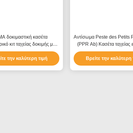
A δοκιμαστική κασέτα
Αντίσωμα Peste des Petits
ρικό κιτ ταχείας δοκιμής με
(PPR Ab) Κασέτα ταχείας 
ειδικότητα 93,58% ακρίβεια
(ολόκληρο αίμα/ορό/πλ
% ευαισθησία για δοκιμές σε
ίτε την καλύτερη τιμή
Βρείτε την καλύτερη 
σκύλους και γάτες