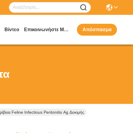
Βίντεο
Επικοινωνήστε Μαζί Μας
Απόσπασμα
τα
α Feline Infectious Peritonitis Ag Δοκιμής