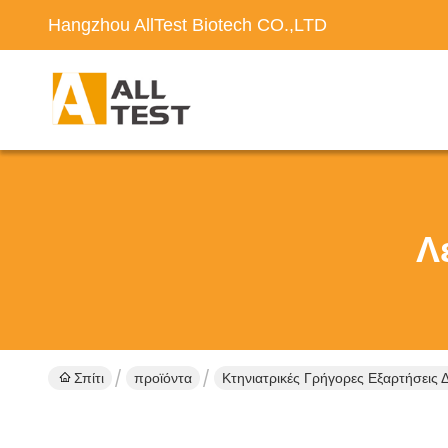
Hangzhou AllTest Biotech CO.,LTD
Λ
Σπίτι
προϊόντα
Κτηνιατρικές Γρήγορες Εξαρτήσεις 