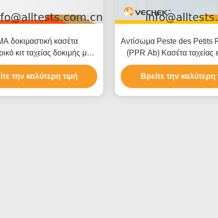
A δοκιμαστική κασέτα
Αντίσωμα Peste des Petits
ρικό κιτ ταχείας δοκιμής με
(PPR Ab) Κασέτα ταχείας 
ειδικότητα 93,58% ακρίβεια
(ολόκληρο αίμα/ορό/πλ
% ευαισθησία για δοκιμές σε
ίτε την καλύτερη τιμή
Βρείτε την καλύτερη 
σκύλους και γάτες