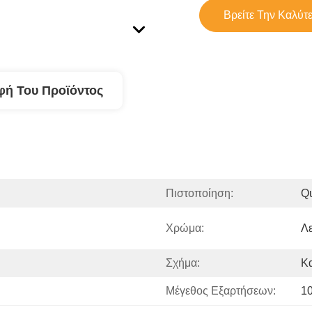
Βρείτε Την Καλύτ
φή Του Προϊόντος
Πιστοποίηση:
Qu
Χρώμα:
Λ
Σχήμα:
Κ
Μέγεθος Εξαρτήσεων:
1