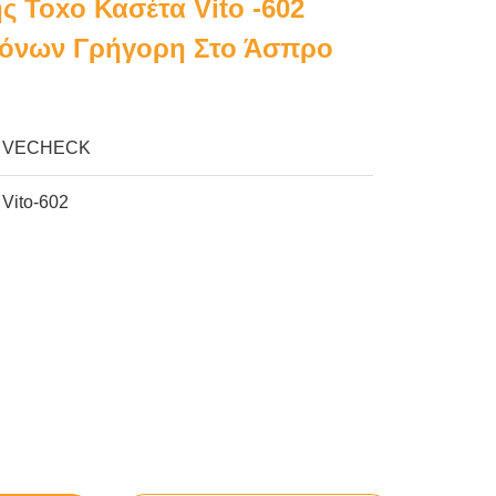
ς Toxo Κασέτα Vito -602
γόνων Γρήγορη Στο Άσπρο
VECHECK
Vito-602