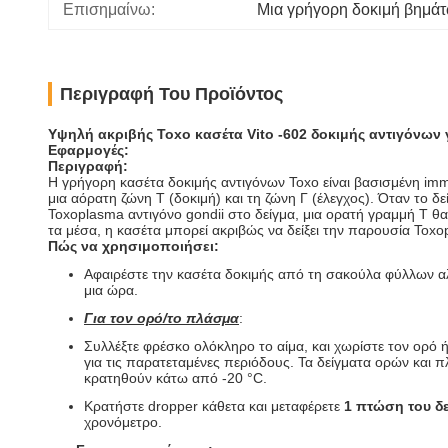
Επισημαίνω:
Μια γρήγορη δοκιμή βημά
Περιγραφή Του Προϊόντος
Υψηλή ακριβής Toxo κασέτα Vito -602 δοκιμής αντιγόνω
Εφαρμογές:
Περιγραφή:
Η γρήγορη κασέτα δοκιμής αντιγόνων Toxo είναι βασισμένη im
μια αόρατη ζώνη Τ (δοκιμή) και τη ζώνη Γ (έλεγχος). Όταν το δ
Toxoplasma αντιγόνο gondii στο δείγμα, μια ορατή γραμμή Τ θ
τα μέσα, η κασέτα μπορεί ακριβώς να δείξει την παρουσία Toxo
Πώς να χρησιμοποιήσει:
Αφαιρέστε την κασέτα δοκιμής από τη σακούλα φύλλων αλο
μια ώρα.
Για τον ορό/το πλάσμα
:
Συλλέξτε φρέσκο ολόκληρο το αίμα, και χωρίστε τον ορό
για τις παρατεταμένες περιόδους. Τα δείγματα ορών και
κρατηθούν κάτω από -20 °C.
Κρατήστε dropper κάθετα και μεταφέρετε
1 πτώση του δ
χρονόμετρο.