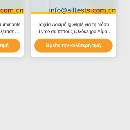
 Ruminants
Ταχεία Δοκιμή IgG/IgM για τη Νόσο
εξέτασης
Lyme σε Ίππους (Ολόκληρο Αίμα/
άσμα)
Ορός/Πλάσμα)
τιμή
Βρείτε την καλύτερη τιμή