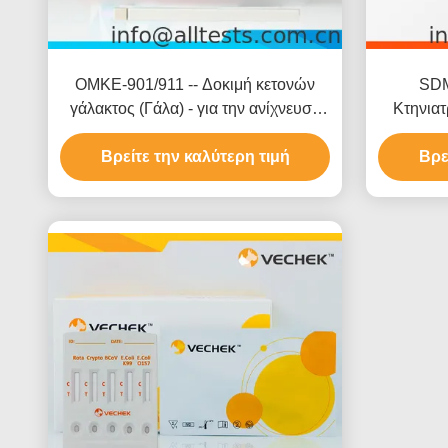
OMKE-901/911 -- Δοκιμή κετονών
SDM
γάλακτος (Γάλα) - για την ανίχνευση
Κτηνιατ
κετονών στο γάλα
92,45% 
Βρείτε την καλύτερη τιμή
και 94,64
Βρε