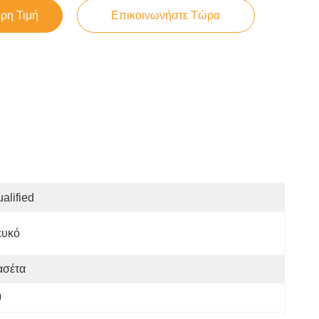
ερη Τιμή
Επικοινωνήστε Τώρα
alified
ευκό
ασέτα
0