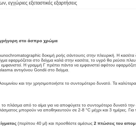
των
, 
εγχώριες εξεταστικές εξαρτήσεις
ν γρήγορη στο άσπρο χρώμα
munochromatographic δοκιμή ροής σάντουιτς στην πλευρική. Η κασέτα δ
είγμα εφαρμόζεται στο δείγμα καλά στην κασέτα, το υγρό θα ρεύσει πλε
α εμφανιστεί. Η γραμμή Γ πρέπει πάντα να εμφανιστεί αφότου εφαρμόζε
plasma αντιγόνου Gondii στο δείγμα.
υμινίου και την χρησιμοποιήστε το συντομότερο δυνατό. Τα καλύτερα 
 ή το πλάσμα από το αίμα για να αποφύγετε το συντομότερο δυνατό τη
 πλάσματος μπορούν να αποθηκευτούν σε 2-8 °C μέχρι και 3 ημέρες. Γι
είγματος
(περίπου 40 μl) και προσθέστε αμέσως
2 πτώσεις του απο