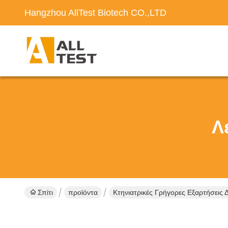
Hangzhou AllTest Biotech CO.,LTD
Λ
Σπίτι
προϊόντα
Κτηνιατρικές Γρήγορες Εξαρτήσεις 