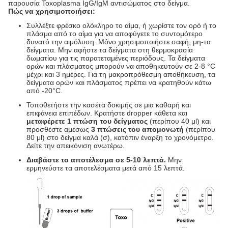
παρουσία Toxoplasma IgG/IgM αντισώματος στο δείγμα.
Πώς να χρησιμοποιήσει:
Συλλέξτε φρέσκο ολόκληρο το αίμα, ή χωρίστε τον ορό ή το
πλάσμα από το αίμα για να αποφύγετε το συντομότερο
δυνατό την αιμόλυση. Μόνο χρησιμοποιήστε σαφή, μη-τα
δείγματα. Μην αφήστε τα δείγματα στη θερμοκρασία
δωματίου για τις παρατεταμένες περιόδους. Τα δείγματα
ορών και πλάσματος μπορούν να αποθηκευτούν σε 2-8 °C
μέχρι και 3 ημέρες. Για τη μακροπρόθεσμη αποθήκευση, τα
δείγματα ορών και πλάσματος πρέπει να κρατηθούν κάτω
από -20°C.
Τοποθετήστε την κασέτα δοκιμής σε μια καθαρή και
επιφάνεια επιπέδων. Κρατήστε dropper κάθετα και
μεταφέρετε 1 πτώση του δείγματος
(περίπου 40 μl) και
προσθέστε αμέσως
3 πτώσεις του απομονωτή
(περίπου
80 μl) στο δείγμα καλά (σ), κατόπιν έναρξη το χρονόμετρο.
Δείτε την απεικόνιση ανωτέρω.
Διαβάστε το αποτέλεσμα σε 5-10 λεπτά.
Μην
ερμηνεύστε τα αποτελέσματα μετά από 15 λεπτά.