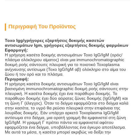
Περιγραφή Του Προϊόντος
Toxo Igg/γρήγορες εξαρτήσεις δοκιμής κασετών
αντισωμάτων Igm, γρήγορες εξαρτήσεις δοκιμής φαρμάκων
Εφαρμογή:
Η γρήγορη κασέτα δοκιμής αντισωμάτων Toxo IgG/IgM (ορός/
πλάσμα ολόκληρου αίματος) είναι μια immunochromatographic
δοκιμή ροής σάντουιτς πλευρική για το ποιοτικό Toxoplasma
ανίχνευσης αντίσωμα (Toxo IgG/IgM αβ) ολόκληρο στο αίμα του
ζώου ή τον ορό και το πλάσμα.
Περιγραφή:
Η γρήγορη κασέτα δοκιμής αντισωμάτων Toxo IgG/IgM είναι
βασισμένη immunochromatographic δοκιμή ροής σάντουιτς στην
πλευρική. Η κασέτα δοκιμής έχει ένα παράθυρο δοκιμής. Το
παράθυρο δοκιμής έχει δύο αόρατες ζώνες δοκιμής (IgG/IgM) και
τη ζώνη Γ (έλεγχος). Όταν το δείγμα εφαρμόζεται στο δείγμα καλά
στην κασέτα, το υγρό θα ρεύσει πλευρικά στην επιφάνεια της
λουρίδας δοκιμής. Εάν υπάρχει αρκετό Toxoplasma IgG/IgM
αντίσωμα στο δείγμα, μια ορατή γραμμή θα εμφανιστεί στη ζώνη
IgG/IgM. Η γραμμή Γ πρέπει πάντα να εμφανιστεί αφότου
εφαρμόζεται ένα δείγμα, υποβάλλοντας ένα έγκυρο αποτέλεσμα.
Με αυτά τα μέσα, η κασέτα μπορεί ακριβώς να δείξει την