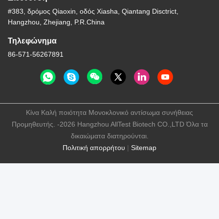
#383, δρόμος Qiaoxin, οδός Xiasha, Qiantang Disctrict,
Hangzhou, Zhejiang, P.R.China
Τηλεφώνημα
86-571-56267891
Κίνα Καλή ποιότητα Μονοκλονικό αντίσωμα συνήθειας
Προμηθευτής. -2026 Hangzhou AllTest Biotech CO.,LTD Όλα τα
δικαιώματα διατηρούνται.
Πολιτική απορρήτου
|
Sitemap