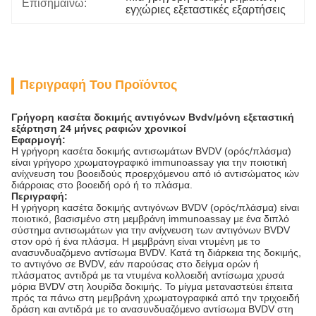
Επισημαίνω:
εγχώριες εξεταστικές εξαρτήσεις
Περιγραφή Του Προϊόντος
Γρήγορη κασέτα δοκιμής αντιγόνων Bvdv/μόνη εξεταστική
εξάρτηση 24 μήνες ραφιών χρονικοί
Εφαρμογή:
Η γρήγορη κασέτα δοκιμής αντισωμάτων BVDV (ορός/πλάσμα)
είναι γρήγορο χρωματογραφικό immunoassay για την ποιοτική
ανίχνευση του βοοειδούς προερχόμενου από ιό αντισώματος ιών
διάρροιας στο βοοειδή ορό ή το πλάσμα.
Περιγραφή:
Η γρήγορη κασέτα δοκιμής αντιγόνων BVDV (ορός/πλάσμα) είναι
ποιοτικό, βασισμένο στη μεμβράνη immunoassay με ένα διπλό
σύστημα αντισωμάτων για την ανίχνευση των αντιγόνων BVDV
στον ορό ή ένα πλάσμα. Η μεμβράνη είναι ντυμένη με το
ανασυνδυαζόμενο αντίσωμα BVDV. Κατά τη διάρκεια της δοκιμής,
το αντιγόνο σε BVDV, εάν παρούσας στο δείγμα ορών ή
πλάσματος αντιδρά με τα ντυμένα κολλοειδή αντίσωμα χρυσά
μόρια BVDV στη λουρίδα δοκιμής. Το μίγμα μεταναστεύει έπειτα
πρός τα πάνω στη μεμβράνη χρωματογραφικά από την τριχοειδή
δράση και αντιδρά με το ανασυνδυαζόμενο αντίσωμα BVDV στη