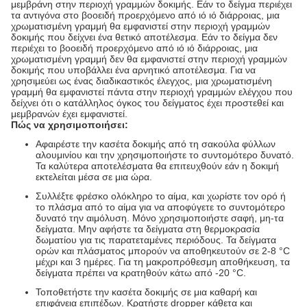
μεμβράνη στην περιοχή γραμμών δοκιμής. Εάν το δείγμα περιέχει
τα αντιγόνα στο βοοειδή προερχόμενο από ιό ιό διάρροιας, μια
χρωματισμένη γραμμή θα εμφανιστεί στην περιοχή γραμμών
δοκιμής που δείχνει ένα θετικό αποτέλεσμα. Εάν το δείγμα δεν
περιέχει το βοοειδή προερχόμενο από ιό ιό διάρροιας, μια
χρωματισμένη γραμμή δεν θα εμφανιστεί στην περιοχή γραμμών
δοκιμής που υποβάλλει ένα αρνητικό αποτέλεσμα. Για να
χρησιμεύει ως ένας διαδικαστικός έλεγχος, μια χρωματισμένη
γραμμή θα εμφανιστεί πάντα στην περιοχή γραμμών ελέγχου που
δείχνει ότι ο κατάλληλος όγκος του δείγματος έχει προστεθεί και
μεμβρανών έχει εμφανιστεί.
Πώς να χρησιμοποιήσει:
Αφαιρέστε την κασέτα δοκιμής από τη σακούλα φύλλων
αλουμινίου και την χρησιμοποιήστε το συντομότερο δυνατό.
Τα καλύτερα αποτελέσματα θα επιτευχθούν εάν η δοκιμή
εκτελείται μέσα σε μια ώρα.
Συλλέξτε φρέσκο ολόκληρο το αίμα, και χωρίστε τον ορό ή
το πλάσμα από το αίμα για να αποφύγετε το συντομότερο
δυνατό την αιμόλυση. Μόνο χρησιμοποιήστε σαφή, μη-τα
δείγματα. Μην αφήστε τα δείγματα στη θερμοκρασία
δωματίου για τις παρατεταμένες περιόδους. Τα δείγματα
ορών και πλάσματος μπορούν να αποθηκευτούν σε 2-8 °C
μέχρι και 3 ημέρες. Για τη μακροπρόθεσμη αποθήκευση, τα
δείγματα πρέπει να κρατηθούν κάτω από -20 °C.
Τοποθετήστε την κασέτα δοκιμής σε μια καθαρή και
επιφάνεια επιπέδων. Κρατήστε dropper κάθετα και