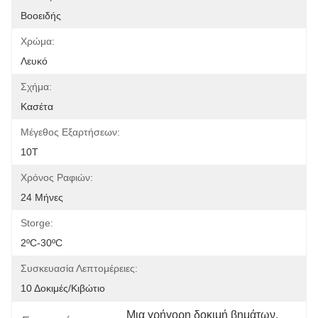
Βοοειδής
Χρώμα:
Λευκό
Σχήμα:
Κασέτα
Μέγεθος Εξαρτήσεων:
10T
Χρόνος Ραφιών:
24 Μήνες
Storge:
2ºC-30ºC
Συσκευασία Λεπτομέρειες:
10 Δοκιμές/κιβώτιο
Μια γρήγορη δοκιμή βημάτων
, 