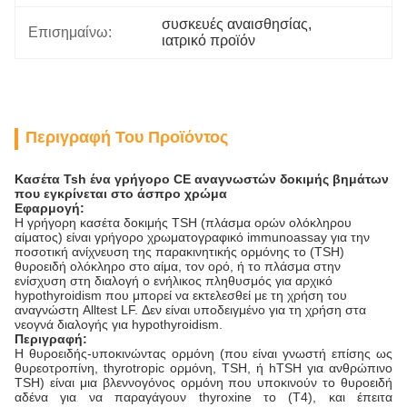
συσκευές αναισθησίας
, 
Επισημαίνω:
ιατρικό προϊόν
Περιγραφή Του Προϊόντος
Κασέτα Tsh ένα γρήγορο CE αναγνωστών δοκιμής βημάτων
που εγκρίνεται στο άσπρο χρώμα
Εφαρμογή:
Η γρήγορη κασέτα δοκιμής TSH (πλάσμα ορών ολόκληρου
αίματος) είναι γρήγορο χρωματογραφικό immunoassay για την
ποσοτική ανίχνευση της παρακινητικής ορμόνης το (TSH)
θυροειδή ολόκληρο στο αίμα, τον ορό, ή το πλάσμα στην
ενίσχυση στη διαλογή ο ενήλικος πληθυσμός για αρχικό
hypothyroidism που μπορεί να εκτελεσθεί με τη χρήση του
αναγνώστη Alltest LF. Δεν είναι υποδειγμένο για τη χρήση στα
νεογνά διαλογής για hypothyroidism.
Περιγραφή:
Η θυροειδής-υποκινώντας ορμόνη (που είναι γνωστή επίσης ως
θυρεοτροπίνη, thyrotropic ορμόνη, TSH, ή hTSH για ανθρώπινο
TSH) είναι μια βλεννογόνος ορμόνη που υποκινούν το θυροειδή
αδένα για να παραγάγουν thyroxine το (T4), και έπειτα