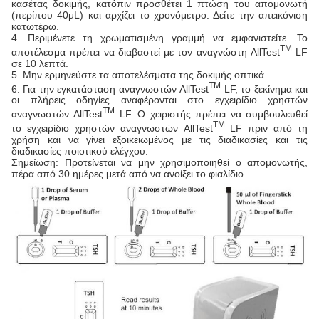
κασέτας δοκιμής, κατόπιν προσθέτει 1 πτώση του απομονωτή
(περίπου 40μL) και αρχίζει το χρονόμετρο. Δείτε την απεικόνιση
κατωτέρω.
4. Περιμένετε τη χρωματισμένη γραμμή να εμφανιστείτε. Το
TM
αποτέλεσμα πρέπει να διαβαστεί με τον αναγνώστη AllTest
LF
σε 10 λεπτά.
5. Μην ερμηνεύστε τα αποτελέσματα της δοκιμής οπτικά
TM
6. Για την εγκατάσταση αναγνωστών AllTest
LF, το ξεκίνημα και
οι πλήρεις οδηγίες αναφέρονται στο εγχειρίδιο χρηστών
TM
αναγνωστών AllTest
LF. Ο χειριστής πρέπει να συμβουλευθεί
TM
το εγχειρίδιο χρηστών αναγνωστών AllTest
LF πριν από τη
χρήση και να γίνει εξοικειωμένος με τις διαδικασίες και τις
διαδικασίες ποιοτικού ελέγχου.
Σημείωση: Προτείνεται να μην χρησιμοποιηθεί ο απομονωτής,
πέρα από 30 ημέρες μετά από να ανοίξει το φιαλίδιο.