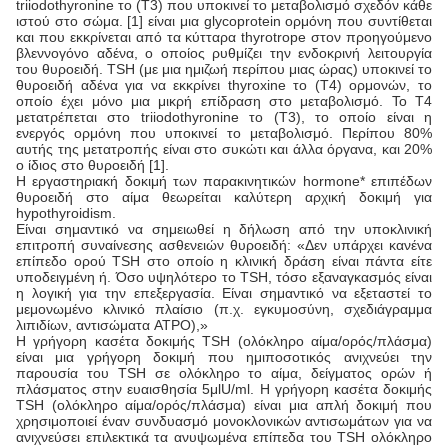
triiodothyronine το (T3) που υποκινεί το μεταβολισμό σχεδόν κάθε
ιστού στο σώμα. [1] είναι μια glycoprotein ορμόνη που συντίθεται
και που εκκρίνεται από τα κύτταρα thyrotrope στον προηγούμενο
βλεννογόνο αδένα, ο οποίος ρυθμίζει την ενδοκρινή λειτουργία
του θυροειδή. TSH (με μια ημιζωή περίπου μιας ώρας) υποκινεί το
θυροειδή αδένα για να εκκρίνει thyroxine το (T4) ορμονών, το
οποίο έχει μόνο μια μικρή επίδραση στο μεταβολισμό. Το T4
μετατρέπεται στο triiodothyronine το (T3), το οποίο είναι η
ενεργός ορμόνη που υποκινεί το μεταβολισμό. Περίπου 80%
αυτής της μετατροπής είναι στο συκώτι και άλλα όργανα, και 20%
ο ίδιος στο θυροειδή [1].
Η εργαστηριακή δοκιμή των παρακινητικών hormone* επιπέδων
θυροειδή στο αίμα θεωρείται καλύτερη αρχική δοκιμή για
hypothyroidism.
Είναι σημαντικό να σημειωθεί η δήλωση από την υποκλινική
επιτροπή συναίνεσης ασθενειών θυροειδή: «Δεν υπάρχει κανένα
επίπεδο ορού TSH στο οποίο η κλινική δράση είναι πάντα είτε
υποδειγμένη ή. Όσο υψηλότερο το TSH, τόσο εξαναγκασμός είναι
η λογική για την επεξεργασία. Είναι σημαντικό να εξεταστεί το
μεμονωμένο κλινικό πλαίσιο (π.χ. εγκυμοσύνη, σχεδιάγραμμα
λιπιδίων, αντισώματα ATPO),»
Η γρήγορη κασέτα δοκιμής TSH (ολόκληρο αίμα/ορός/πλάσμα)
είναι μια γρήγορη δοκιμή που ημιποσοτικός ανιχνεύει την
παρουσία του TSH σε ολόκληρο το αίμα, δείγματος ορών ή
πλάσματος στην ευαισθησία 5μlU/ml. Η γρήγορη κασέτα δοκιμής
TSH (ολόκληρο αίμα/ορός/πλάσμα) είναι μια απλή δοκιμή που
χρησιμοποιεί έναν συνδυασμό μονοκλονικών αντισωμάτων για να
ανιχνεύσει επιλεκτικά τα ανυψωμένα επίπεδα του TSH ολόκληρο