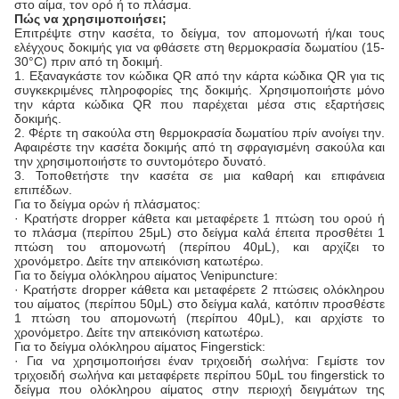
στο αίμα, τον ορό ή το πλάσμα.
Πώς να χρησιμοποιήσει;
Επιτρέψτε στην κασέτα, το δείγμα, τον απομονωτή ή/και τους
ελέγχους δοκιμής για να φθάσετε στη θερμοκρασία δωματίου (15-
30°C) πριν από τη δοκιμή.
1. Εξαναγκάστε τον κώδικα QR από την κάρτα κώδικα QR για τις
συγκεκριμένες πληροφορίες της δοκιμής. Χρησιμοποιήστε μόνο
την κάρτα κώδικα QR που παρέχεται μέσα στις εξαρτήσεις
δοκιμής.
2. Φέρτε τη σακούλα στη θερμοκρασία δωματίου πρίν ανοίγει την.
Αφαιρέστε την κασέτα δοκιμής από τη σφραγισμένη σακούλα και
την χρησιμοποιήστε το συντομότερο δυνατό.
3. Τοποθετήστε την κασέτα σε μια καθαρή και επιφάνεια
επιπέδων.
Για το δείγμα ορών ή πλάσματος:
· Κρατήστε dropper κάθετα και μεταφέρετε 1 πτώση του ορού ή
το πλάσμα (περίπου 25μL) στο δείγμα καλά έπειτα προσθέτει 1
πτώση του απομονωτή (περίπου 40μL), και αρχίζει το
χρονόμετρο. Δείτε την απεικόνιση κατωτέρω.
Για το δείγμα ολόκληρου αίματος Venipuncture:
· Κρατήστε dropper κάθετα και μεταφέρετε 2 πτώσεις ολόκληρου
του αίματος (περίπου 50μL) στο δείγμα καλά, κατόπιν προσθέστε
1 πτώση του απομονωτή (περίπου 40μL), και αρχίστε το
χρονόμετρο. Δείτε την απεικόνιση κατωτέρω.
Για το δείγμα ολόκληρου αίματος Fingerstick:
· Για να χρησιμοποιήσει έναν τριχοειδή σωλήνα: Γεμίστε τον
τριχοειδή σωλήνα και μεταφέρετε περίπου 50μL του fingerstick το
δείγμα που ολόκληρου αίματος στην περιοχή δειγμάτων της