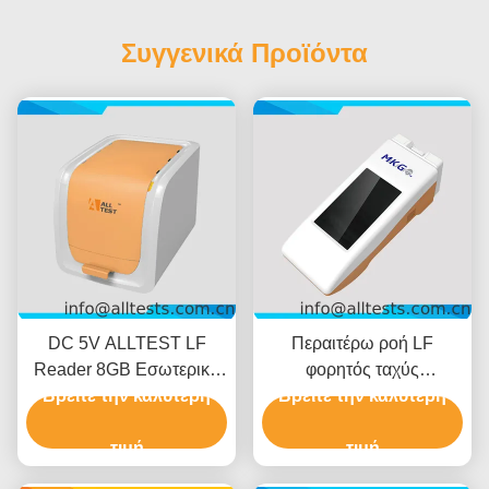
Συγγενικά Προϊόντα
DC 5V ALLTEST LF
Περαιτέρω ροή LF
Reader 8GB Εσωτερική
φορητός ταχύς
Βρείτε την καλύτερη
μνήμη
αναγνώστης δοκιμής Plus
Βρείτε την καλύτερη
τιμή
τιμή