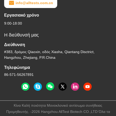
info@alltests.com.cn
Εργασιακό χρόνο
9:00-18:00
Η διεύθυνσή μας
Διεύθυνση
#383, δρόμος Qiaoxin, οδός Xiasha, Qiantang Disctrict,
Hangzhou, Zhejiang, P.R.China
Τηλεφώνημα
86-571-56267891
Κίνα Καλή ποιότητα Μονοκλονικό αντίσωμα συνήθειας
Προμηθευτής. -2026 Hangzhou AllTest Biotech CO.,LTD Όλα τα