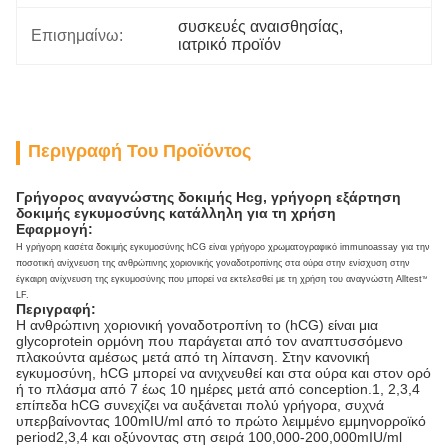
συσκευές αναισθησίας
, 
Επισημαίνω:
ιατρικό προϊόν
Περιγραφή Του Προϊόντος
Γρήγορος αναγνώστης δοκιμής Hcg, γρήγορη εξάρτηση
δοκιμής εγκυμοσύνης κατάλληλη για τη χρήση
Εφαρμογή:
Η γρήγορη κασέτα δοκιμής εγκυμοσύνης hCG είναι γρήγορο χρωματογραφικό immunoassay για την
ποσοτική ανίχνευση της ανθρώπινης χοριονικής γοναδοτροπίνης στα ούρα στην ενίσχυση στην
έγκαιρη ανίχνευση της εγκυμοσύνης που μπορεί να εκτελεσθεί με τη χρήση του αναγνώστη Alltest
TM
LF.
Περιγραφή:
Η ανθρώπινη χοριονική γοναδοτροπίνη το (hCG) είναι μια
glycoprotein ορμόνη που παράγεται από τον αναπτυσσόμενο
πλακούντα αμέσως μετά από τη λίπανση. Στην κανονική
εγκυμοσύνη, hCG μπορεί να ανιχνευθεί και στα ούρα και στον ορό
ή το πλάσμα από 7 έως 10 ημέρες μετά από conception.1, 2,3,4
επίπεδα hCG συνεχίζει να αυξάνεται πολύ γρήγορα, συχνά
υπερβαίνοντας 100mIU/ml από το πρώτο λειμμένο εμμηνορροϊκό
period2,3,4 και οξύνοντας στη σειρά 100,000-200,000mIU/ml