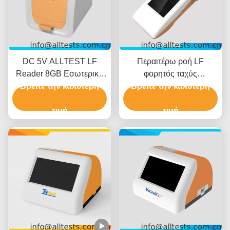
DC 5V ALLTEST LF
Περαιτέρω ροή LF
Reader 8GB Εσωτερική
φορητός ταχύς
Βρείτε την καλύτερη
μνήμη
αναγνώστης δοκιμής Plus
Βρείτε την καλύτερη
τιμή
τιμή