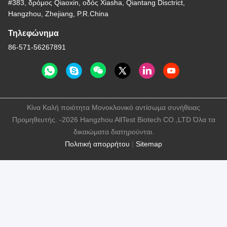
#383, δρόμος Qiaoxin, οδός Xiasha, Qiantang Disctrict,
Hangzhou, Zhejiang, P.R.China
Τηλεφώνημα
86-571-56267891
Κίνα Καλή ποιότητα Μονοκλονικό αντίσωμα συνήθειας
Προμηθευτής. -2026 Hangzhou AllTest Biotech CO.,LTD Όλα τα
δικαιώματα διατηρούνται.
Πολιτική απορρήτου
|
Sitemap