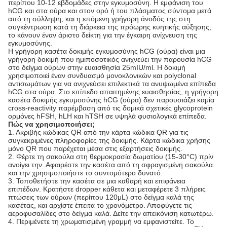
περίπου 10-12 εβδομάδες στην εγκυμοσύνη. Η εμφάνιση του
hCG και στα ούρα και στον ορό ή του πλάσματος σύντομα μετά
από τη σύλληψη, και η επόμενη γρήγορη άνοδός της στη
συγκέντρωση κατά τη διάρκεια της πρόωρης κυητικής αύξησης,
το κάνουν έναν άριστο δείκτη για την έγκαιρη ανίχνευση της
εγκυμοσύνης.
Η γρήγορη κασέτα δοκιμής εγκυμοσύνης hCG (ούρα) είναι μια
γρήγορη δοκιμή που ημιποσοτικός ανιχνεύει την παρουσία hCG
στο δείγμα ούρων στην ευαισθησία 25mIU/ml. Η δοκιμή
χρησιμοποιεί έναν συνδυασμό μονοκλονικών και polyclonal
αντισωμάτων για να ανιχνεύσει επιλεκτικά τα ανυψωμένα επίπεδα
hCG στα ούρα. Στο επίπεδο απαιτημένης ευαισθησίας, η γρήγορη
κασέτα δοκιμής εγκυμοσύνης hCG (ούρα) δεν παρουσιάζει καμία
cross-reactivity παρέμβαση από τις δομικά σχετικές glycoprotein
ορμόνες hFSH, hLH και hTSH σε υψηλά φυσιολογικά επίπεδα.
Πώς να χρησιμοποιήσει;
1. Ακριβής κώδικας QR από την κάρτα κώδικα QR για τις
συγκεκριμένες πληροφορίες της δοκιμής. Κάρτα κώδικα χρήσης
μόνο QR που παρέχεται μέσα στις εξαρτήσεις δοκιμής.
2. Φέρτε τη σακούλα στη θερμοκρασία δωματίου (15-30°C) πρίν
ανοίγει την. Αφαιρέστε την κασέτα από τη σφραγισμένη σακούλα
και την χρησιμοποιήστε το συντομότερο δυνατό.
3. Τοποθετήστε την κασέτα σε μια καθαρή και επιφάνεια
επιπέδων. Κρατήστε dropper κάθετα και μεταφέρετε 3 πλήρεις
πτώσεις των ούρων (περίπου 120μL) στο δείγμα καλά της
κασέτας, και αρχίστε έπειτα το χρονόμετρο. Αποφύγετε τις
αεροφυσαλίδες στο δείγμα καλά. Δείτε την απεικόνιση κατωτέρω.
4. Περιμένετε τη χρωματισμένη γραμμή να εμφανιστείτε. Το