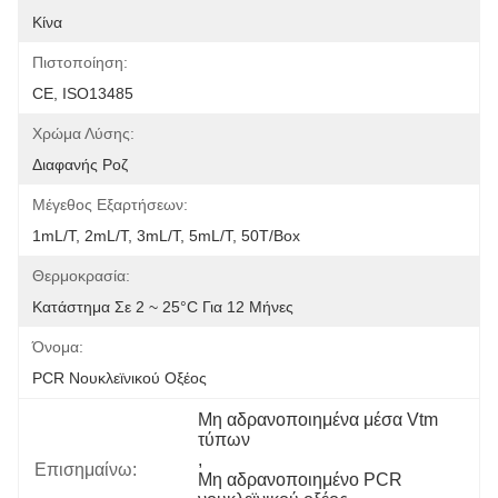
Κίνα
Πιστοποίηση:
CE, ISO13485
Χρώμα Λύσης:
Διαφανής Ροζ
Μέγεθος Εξαρτήσεων:
1mL/T, 2mL/T, 3mL/T, 5mL/T, 50T/box
Θερμοκρασία:
Κατάστημα Σε 2 ~ 25°C Για 12 Μήνες
Όνομα:
PCR Νουκλεϊνικού Οξέος
Μη αδρανοποιημένα μέσα Vtm 
τύπων
, 
Επισημαίνω:
Μη αδρανοποιημένο PCR 