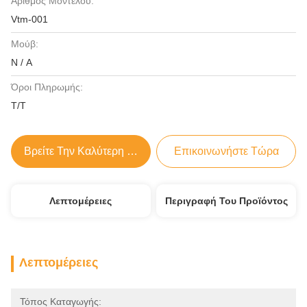
Αριθμός Μοντέλου:
Vtm-001
Μούβ:
N / A
Όροι Πληρωμής:
T/T
Βρείτε Την Καλύτερη Τιμή
Επικοινωνήστε Τώρα
Λεπτομέρειες
Περιγραφή Του Προϊόντος
Λεπτομέρειες
Τόπος Καταγωγής: