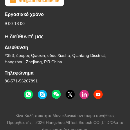
info@alltests.com.cn
Εργασιακό χρόνο
9:00-18:00
Η διεύθυνσή μας
Διεύθυνση
#383, δρόμος Qiaoxin, οδός Xiasha, Qiantang Disctrict,
Hangzhou, Zhejiang, P.R.China
Τηλεφώνημα
86-571-56267891
Κίνα Καλή ποιότητα Μονοκλονικό αντίσωμα συνήθειας
Προμηθευτής. -2026 Hangzhou AllTest Biotech CO.,LTD Όλα τα
δικαιώματα διατηρούνται.