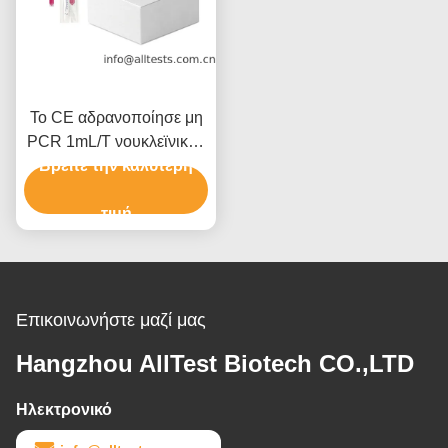
Το CE αδρανοποίησε μη
PCR 1mL/T νουκλεϊνικού
οξέος μέσων Vtm τύπων
Βρείτε την καλύτερη
τιμή
Επικοινωνήστε μαζί μας
Hangzhou AllTest Biotech CO.,LTD
Ηλεκτρονικό