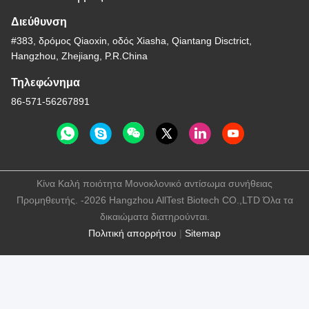
Διεύθυνση
#383, δρόμος Qiaoxin, οδός Xiasha, Qiantang Disctrict,
Hangzhou, Zhejiang, P.R.China
Τηλεφώνημα
86-571-56267891
Κίνα Καλή ποιότητα Μονοκλονικό αντίσωμα συνήθειας
Προμηθευτής. -2026 Hangzhou AllTest Biotech CO.,LTD Όλα τα
δικαιώματα διατηρούνται.
Πολιτική απορρήτου
|
Sitemap