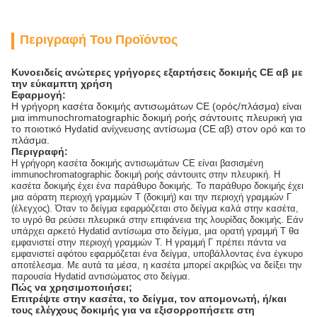
Περιγραφή Του Προϊόντος
Κυνοειδείς ανώτερες γρήγορες εξαρτήσεις δοκιμής CE αβ με
την εύκαμπτη χρήση
Εφαρμογή:
Η γρήγορη κασέτα δοκιμής αντισωμάτων CE (ορός/πλάσμα) είναι
μια immunochromatographic δοκιμή ροής σάντουιτς πλευρική για
το ποιοτικό Hydatid ανίχνευσης αντίσωμα (CE αβ) στον ορό και το
πλάσμα.
Περιγραφή:
Η γρήγορη κασέτα δοκιμής αντισωμάτων CE είναι βασισμένη
immunochromatographic δοκιμή ροής σάντουιτς στην πλευρική. Η
κασέτα δοκιμής έχει ένα παράθυρο δοκιμής. Το παράθυρο δοκιμής έχει
μια αόρατη περιοχή γραμμών Τ (δοκιμή) και την περιοχή γραμμών Γ
(έλεγχος). Όταν το δείγμα εφαρμόζεται στο δείγμα καλά στην κασέτα,
το υγρό θα ρεύσει πλευρικά στην επιφάνεια της λουρίδας δοκιμής. Εάν
υπάρχει αρκετό Hydatid αντίσωμα στο δείγμα, μια ορατή γραμμή Τ θα
εμφανιστεί στην περιοχή γραμμών Τ. Η γραμμή Γ πρέπει πάντα να
εμφανιστεί αφότου εφαρμόζεται ένα δείγμα, υποβάλλοντας ένα έγκυρο
αποτέλεσμα. Με αυτά τα μέσα, η κασέτα μπορεί ακριβώς να δείξει την
παρουσία Hydatid αντισώματος στο δείγμα.
Πώς να χρησιμοποιήσει;
Επιτρέψτε στην κασέτα, το δείγμα, τον απομονωτή, ή/και
τους ελέγχους δοκιμής για να εξισορροπήσετε στη