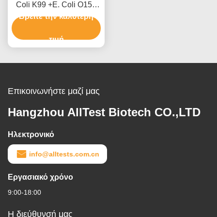
Coli K99 +E. Coli O157
Αντιγόνο Σύνθετο Τεστ
Βρείτε την καλύτερη
Ταχείας Δοκιμής (Πεπικά)
τιμή
Επικοινωνήστε μαζί μας
Hangzhou AllTest Biotech CO.,LTD
Ηλεκτρονικό
info@alltests.com.cn
Εργασιακό χρόνο
9:00-18:00
Η διεύθυνσή μας