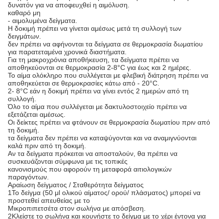
δυνατόν για να αποφευχθεί η αιμόλυση.
καθαρό μη
- αιμολυμένα δείγματα.
Η δοκιμή πρέπει να γίνεται αμέσως μετά τη συλλογή των
δειγμάτων.
δεν πρέπει να αφήνονται τα δείγματα σε θερμοκρασία δωματίου
για παρατεταμένα χρονικά διαστήματα.
Για τη μακροχρόνια αποθήκευση, τα δείγματα πρέπει να
αποθηκεύονται σε θερμοκρασία 2-8°C για έως και 2 ημέρες.
Το αίμα ολόκληρο που συλλέγεται με φλεβική διάτρηση πρέπει να
αποθηκεύεται σε θερμοκρασίες κάτω από - 20°C.
2- 8°C εάν η δοκιμή πρέπει να γίνει εντός 2 ημερών από τη
συλλογή.
Όλο το αίμα που συλλέγεται με δακτυλοστοιχείο πρέπει να
εξετάζεται αμέσως.
Οι δείκτες πρέπει να φτάνουν σε θερμοκρασία δωματίου πριν από
τη δοκιμή.
τα δείγματα δεν πρέπει να καταψύγονται και να αναμιγνύονται
καλά πριν από τη δοκιμή.
Αν τα δείγματα πρόκειται να αποσταλούν, θα πρέπει να
συσκευάζονται σύμφωνα με τις τοπικές
κανονισμούς που αφορούν τη μεταφορά αιτιολογικών
παραγόντων.
Αραίωση δείγματος / Σταθερότητα δείγματος
1Το δείγμα (50 μl ολικού αίματος/ ορού/ πλάσματος) μπορεί να
προστεθεί απευθείας με το
Μικροπιπετσέτα στον σωλήνα με απόσβεση.
2Κλείστε το σωλήνα και κουνήστε το δείγμα με το χέρι έντονα για