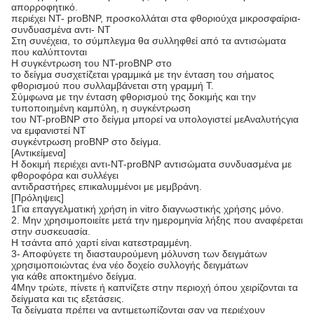
απορροφητικό.
περιέχει NT- proBNP, προσκολλάται στα φθοριούχα μικροσφαίρια-
συνδυασμένα αντι- NT
Στη συνέχεια, το σύμπλεγμα θα συλληφθεί από τα αντισώματα
που καλύπτονται
Η συγκέντρωση του NT-proBNP στο
το δείγμα συσχετίζεται γραμμικά με την ένταση του σήματος
φθορισμού που συλλαμβάνεται στη γραμμή Τ.
Σύμφωνα με την ένταση φθορισμού της δοκιμής και την
τυποποιημένη καμπύλη, η συγκέντρωση
του NT-proBNP στο δείγμα μπορεί να υπολογιστεί με
Αναλυτής
για
να εμφανιστεί NT
συγκέντρωση proBNP στο δείγμα.
[Αντικείμενα]
Η δοκιμή περιέχει αντι-NT-proBNP αντισώματα συνδυασμένα με
φθοροφόρα και συλλέγει
αντιδραστήρες επικαλυμμένοι με μεμβράνη.
[Πρόληψεις]
1Για επαγγελματική χρήση in vitro διαγνωστικής χρήσης μόνο.
2. Μην χρησιμοποιείτε μετά την ημερομηνία λήξης που αναφέρεται
στην συσκευασία.
Η τσάντα από χαρτί είναι κατεστραμμένη.
3- Αποφύγετε τη διασταυρούμενη μόλυνση των δειγμάτων
χρησιμοποιώντας ένα νέο δοχείο συλλογής δειγμάτων
για κάθε αποκτημένο δείγμα.
4Μην τρώτε, πίνετε ή καπνίζετε στην περιοχή όπου χειρίζονται τα
δείγματα και τις εξετάσεις.
Τα δείγματα πρέπει να αντιμετωπίζονται σαν να περιέχουν