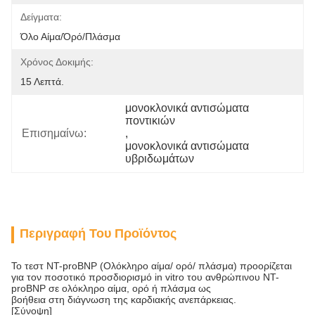
Δείγματα:
Όλο Αίμα/όρό/πλάσμα
Χρόνος Δοκιμής:
15 Λεπτά.
μονοκλονικά αντισώματα 
ποντικιών
Επισημαίνω:
, 
μονοκλονικά αντισώματα 
υβριδωμάτων
Περιγραφή Του Προϊόντος
Το τεστ NT-proBNP (Ολόκληρο αίμα/ ορό/ πλάσμα) προορίζεται
για τον ποσοτικό προσδιορισμό in vitro του ανθρώπινου NT-
proBNP σε ολόκληρο αίμα, ορό ή πλάσμα ως
βοήθεια στη διάγνωση της καρδιακής ανεπάρκειας.
[Σύνοψη]