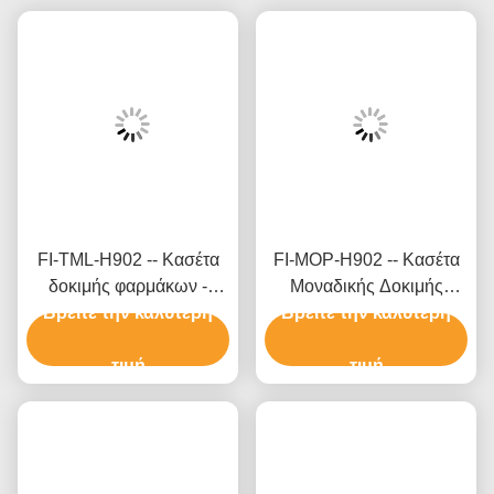
FI-TML-H902 -- Κασέτα
FI-MOP-H902 -- Κασέτα
δοκιμής φαρμάκων -
Μοναδικής Δοκιμής
Βρείτε την καλύτερη
Τραμαδόλη (TML)
Βρείτε την καλύτερη
Φαρμάκων - Μορφίνη
(μάλλια)
(MOP) (Μαλλιά)
τιμή
τιμή