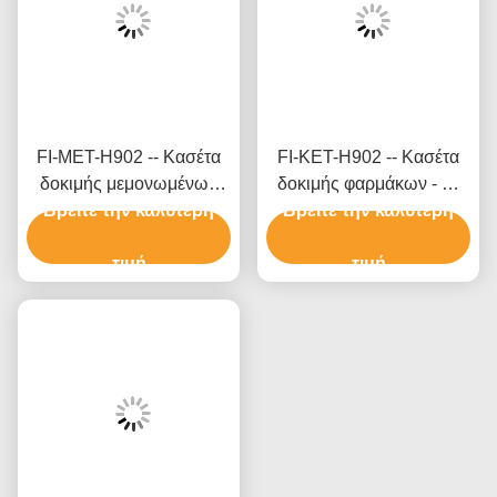
FI-MET-H902 -- Κασέτα
FI-KET-H902 -- Κασέτα
δοκιμής μεμονωμένων
δοκιμής φαρμάκων - Κ-
Βρείτε την καλύτερη
φαρμάκων - M
εταμίνη (KET) (μάλλια)
Βρείτε την καλύτερη
αιθαμφεταμίνη (MET)
τιμή
τιμή