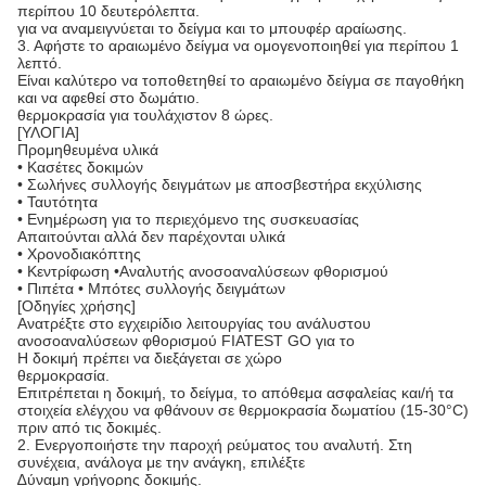
περίπου 10 δευτερόλεπτα.
για να αναμειγνύεται το δείγμα και το μπουφέρ αραίωσης.
3. Αφήστε το αραιωμένο δείγμα να ομογενοποιηθεί για περίπου 1
λεπτό.
Είναι καλύτερο να τοποθετηθεί το αραιωμένο δείγμα σε παγοθήκη
και να αφεθεί στο δωμάτιο.
θερμοκρασία για τουλάχιστον 8 ώρες.
[ΥΛΟΓΙΑ]
Προμηθευμένα υλικά
• Κασέτες δοκιμών
• Σωλήνες συλλογής δειγμάτων με αποσβεστήρα εκχύλισης
• Ταυτότητα
• Ενημέρωση για το περιεχόμενο της συσκευασίας
Απαιτούνται αλλά δεν παρέχονται υλικά
• Χρονοδιακόπτης
• Κεντρίφωση •
Αναλυτής ανοσοαναλύσεων φθορισμού
• Πιπέτα • Μπότες συλλογής δειγμάτων
[Οδηγίες χρήσης]
Ανατρέξτε στο εγχειρίδιο λειτουργίας του ανάλυστου
ανοσοαναλύσεων φθορισμού FIATEST GO για το
Η δοκιμή πρέπει να διεξάγεται σε χώρο
θερμοκρασία.
Επιτρέπεται η δοκιμή, το δείγμα, το απόθεμα ασφαλείας και/ή τα
στοιχεία ελέγχου να φθάνουν σε θερμοκρασία δωματίου (15-30°C)
πριν από τις δοκιμές.
2. Ενεργοποιήστε την παροχή ρεύματος του αναλυτή. Στη
συνέχεια, ανάλογα με την ανάγκη, επιλέξτε
∆ύναμη γρήγορης δοκιμής.