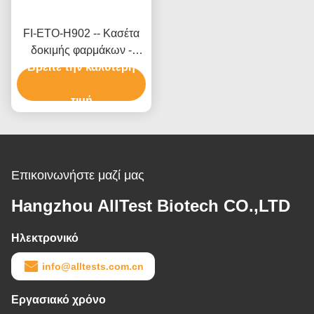
FI-ETO-H902 -- Κασέτα
δοκιμής φαρμάκων -
Etomidate (ETO) ((Hair)
Βρείτε την καλύτερη
τιμή
Επικοινωνήστε μαζί μας
Hangzhou AllTest Biotech CO.,LTD
Ηλεκτρονικό
info@alltests.com.cn
Εργασιακό χρόνο