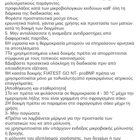
μολυσματικούς παράγοντες.
προφυλάξεις κατά των μικροβιολογικών κινδύνων καθ' όλη τη
διάρκεια της διαδικασίας και
Φορέστε προστατευτικά ρούχα όπως:
ερευνητικά παλτά, γάντια μιας χρήσης και προστασία των ματιών
κατά τη δοκιμή των δειγμάτων.
5. Μην ανταλλάσσετε ή αναμείξετε αντιδραστήρες από
διαφορετικές παρτίδες.
6Η υγρασία και η θερμοκρασία μπορούν να επηρεάσουν αρνητικά
τα αποτελέσματα.
7Τα χρησιμοποιημένα υλικά δοκιμής πρέπει να απορρίπτονται
σύμφωνα με τους τοπικούς κανονισμούς.
8Διαβάστε προσεκτικά ολόκληρη τη διαδικασία πριν από
οποιαδήποτε εξέταση.
9Η κασέτα δοκιμής FIATEST GO NT- proBNP πρέπει να
χρησιμοποιείται μόνο με το
Αναλυτής
από εγκεκριμένους ιατρικούς
επαγγελματίες.
[Αποθήκευση και σταθερότητα]
1Το κιτ πρέπει να φυλάσσεται σε θερμοκρασία 4 - 30 °C μέχρι την
ημερομηνία λήξης που είναι γραμμένη στο σφραγισμένο σάκο.
2Η δοκιμή πρέπει να παραμένει στο σφραγισμένο σάκο μέχρι τη
χρήση.
3- Μην παγώσετε.
4Πρέπει να λαμβάνεται μέριμνα για την προστασία των
συστατικών του κιτ από μόλυνση.
να χρησιμοποιείται εάν υπάρχουν ενδείξεις μικροβιακής μόλυνσης
ή βροχής.
η μόλυνση του εξοπλισμού χορήγησης, των δοχείων ή των