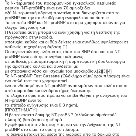
Το N- τερματικό του προορμονικού εγκεφαλικού natriuretic
peptide (NT-proBNP) είναι ένα 76 αμινοξείδιο
οξύ N- τερματική αδρανή πρωτεΐνη που διαχωρίζεται από το
proBNP για την απελευθέρωση εγκεφαλικού natriuretic
Τα επίπεδα BNP και NT-proBNP στο αίμα χρησιμοποιούνται για
έλεγχο, διάγνωση και
Η θεραπεία αυτή μπορεί να είναι χρήσιμη για τη θέσπιση της
πρόγνωσης στην καρδιά.
αποτυχία, καθώς και οι δύο δείκτες είναι συνήθως υψηλότεροι σε
ασθενείς με χειρότερη έκβαση.[1]
Οι συγκεντρώσεις πλάσματος τόσο του BNP όσο και του NT-
proBNP είναι επίσης συνήθως αυξημένες
σε ασθενείς με ασυμπτωματική ή συμπτωματική δυσλειτουργία
της αριστερής κοιλίας και συνδέεται με
με στεφανιαία νόσο και ισχαιμία του μυοκαρδίου.[2][3][4]
Το NT-proBNP Test Cassette (Ολόκληρο αίμα/ ορό/ πλάσμα) είναι
ένα απλό τεστ που χρησιμοποιεί
ένα συνδυασμό αντι-NT-proBNP αντισωμάτων που καλύπτονται
από σωματίδια και αντιδραστήρες δέσμευσης
Το ελάχιστο όριο που πρέπει να επιβληθεί για την ανίχνευση του
NT-proBNP είναι το
το επίπεδο ανίχνευσης είναι 0,3 ng/mL.
[ΠΡΟΣΤΗΜΑΤΗ]
Η βιντεοκασέτα δοκιμής NT-proBNP (ολόκληρο αίμα/σερό/
πλασμά) βασίζεται στη φθορά
Εγκρίθηκε από την Ιατρική Εταιρεία για την Ανίχνευση της NT-
proBNP στο αίμα, το ορό ή το πλάσμα.
Το δείγμα μετακινείται μέσω της λωρίδας από το δοκίμιο στο