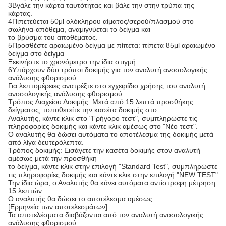
3Βγάλε την κάρτα ταυτότητας και βάλε την στην τρύπα της
κάρτας.
4Πιπετεύεται 50μl ολόκληρου αίματος/σερού/πλασμού στο
σωλήνα-απόθεμα, αναμιγνύεται το δείγμα και
το βρύσμα του αποθέματος.
5Προσθέστε αραιωμένο δείγμα με πίπετα: πίπετα 85μl αραιωμένο
δείγμα στο δείγμα
Ξεκινήστε το χρονόμετρο την ίδια στιγμή.
6Υπάρχουν δύο τρόποι δοκιμής για τον αναλυτή ανοσολογικής
ανάλυσης φθορισμού.
Για λεπτομέρειες ανατρέξτε στο εγχειρίδιο χρήσης του αναλυτή
ανοσολογικής ανάλυσης φθορισμού.
Τρόπος ∆ιαχείου Δοκιμής: Μετά από 15 λεπτά προσθήκης
δείγματος, τοποθετείτε την κασέτα δοκιμής στο
Αναλυτής, κάντε κλικ στο "Γρήγορο τεστ", συμπληρώστε τις
πληροφορίες δοκιμής και κάντε κλικ αμέσως στο "Νέο τεστ".
Ο αναλυτής θα δώσει αυτόματα το αποτέλεσμα της δοκιμής μετά
από λίγα δευτερόλεπτα.
Τρόπος δοκιμής: Εισάγετε την κασέτα δοκιμής στον αναλυτή
αμέσως μετά την προσθήκη
το δείγμα, κάντε κλικ στην επιλογή "Standard Test", συμπληρώστε
τις πληροφορίες δοκιμής και κάντε κλικ στην επιλογή "NEW TEST"
Την ίδια ώρα, ο Αναλυτής θα κάνει αυτόματα αντίστροφη μέτρηση
15 λεπτών.
Ο αναλυτής θα δώσει το αποτέλεσμα αμέσως.
[Ερμηνεία των αποτελεσμάτων]
Τα αποτελέσματα διαβάζονται από τον αναλυτή ανοσολογικής
ανάλυσης φθορισμού.