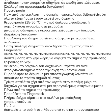
αντιδραστηρίων μπορεί να οδηγήσει σε ψευδή αποτελέσματα.
[Συλλογή και προετοιμασία δειγμάτων]
Προετοιμασία
Πριν από την εκτέλεση της δοκιμής, παρακαλούμε βεβαιωθείτε ότι
όλα τα εξαρτήματα έχουν φερθεί στο δωμάτιο
θερμοκρασία (15-30 °C). Ψυχρό διάλυμα απόσβεσης ή
συμπύκνωση υγρασίας στη μεμβράνη
μπορεί να οδηγήσει σε άκυρα αποτελέσματα των δοκιμών.
Διαχείριση δειγμάτων
Η συλλογή του δείγματος γίνεται σύμφωνα με τις συνήθεις
διαδικασίες.
Για τη συλλογή δειγμάτων ολόκληρου του αίματος από το
Fingerstick:
∆ΝΝΝΝΝΝΝΝΝΝΝΝΝΝΝΝΝΝΝΝΝΝΝΝΝΝΝΝΝΝΝΝΝΝΝΝΝΝΝΝΝΝ
Χάνετε μασάζ στο χέρι χωρίς να αγγίξετε το σημείο της τρύπωσης
τρίβοντας το χέρι.
∆εύτερον, το δάχτυλο του δαχτυλιδιού πρέπει να είναι
στρογγυλοποιημένο προς την άκρη του δαχτυλιδιού.
Πυροβόλησε το δέρμα με μια αποστειρωμένη λανσέτα και
σκούπισε το πρώτο σημάδι αίματος.
Τρίψτε απαλά το χέρι από τον καρπό στην παλάμη μέχρι το
δάχτυλο για να σχηματιστεί μια στρογγυλεμένη σταγόνα αίματος
Πάνω από το σημείο της τρύπωσης.
Προσθέστε το Fingerstick
Πλήρες δείγμα αίματος στο σωλήνα με απόσβεση
χρησιμοποιώντας
Πιπέτα.
∆ιαχωρίστε το ορό ή το πλάσμα από το αίμα το συντομότερο