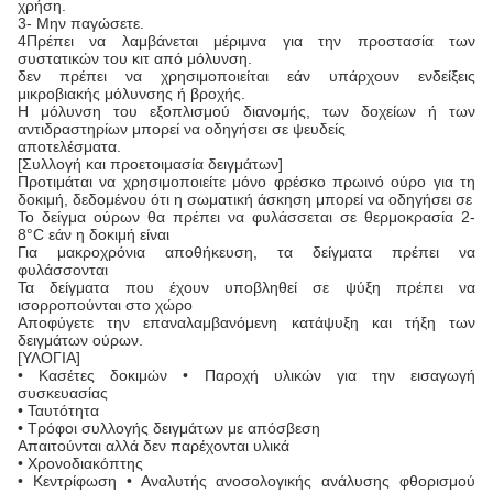
χρήση.
3- Μην παγώσετε.
4Πρέπει να λαμβάνεται μέριμνα για την προστασία των
συστατικών του κιτ από μόλυνση.
δεν πρέπει να χρησιμοποιείται εάν υπάρχουν ενδείξεις
μικροβιακής μόλυνσης ή βροχής.
Η μόλυνση του εξοπλισμού διανομής, των δοχείων ή των
αντιδραστηρίων μπορεί να οδηγήσει σε ψευδείς
αποτελέσματα.
[Συλλογή και προετοιμασία δειγμάτων]
Προτιμάται να χρησιμοποιείτε μόνο φρέσκο πρωινό ούρο για τη
δοκιμή, δεδομένου ότι η σωματική άσκηση μπορεί να οδηγήσει σε
Το δείγμα ούρων θα πρέπει να φυλάσσεται σε θερμοκρασία 2-
8°C εάν η δοκιμή είναι
Για μακροχρόνια αποθήκευση, τα δείγματα πρέπει να
φυλάσσονται
Τα δείγματα που έχουν υποβληθεί σε ψύξη πρέπει να
ισορροπούνται στο χώρο
Αποφύγετε την επαναλαμβανόμενη κατάψυξη και τήξη των
δειγμάτων ούρων.
[ΥΛΟΓΙΑ]
• Κασέτες δοκιμών • Παροχή υλικών για την εισαγωγή
συσκευασίας
• Ταυτότητα
• Τρόφοι συλλογής δειγμάτων με απόσβεση
Απαιτούνται αλλά δεν παρέχονται υλικά
• Χρονοδιακόπτης
• Κεντρίφωση • Αναλυτής ανοσολογικής ανάλυσης φθορισμού