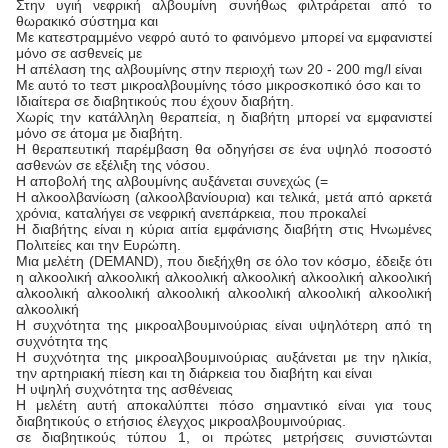
Στην υγιή νεφρική αλβουμίνη συνήθως φιλτράρεται από το
θωρακικό σύστημα και
Με κατεστραμμένο νεφρό αυτό το φαινόμενο μπορεί να εμφανιστεί
μόνο σε ασθενείς με
Η απέλαση της αλβουμίνης στην περιοχή των 20 - 200 mg/l είναι
Με αυτό το τεστ μικροαλβουμίνης τόσο μικροσκοπικό όσο και το
Ιδιαίτερα σε διαβητικούς που έχουν διαβήτη.
Χωρίς την κατάλληλη θεραπεία, η διαβήτη μπορεί να εμφανιστεί
μόνο σε άτομα με διαβήτη.
Η θεραπευτική παρέμβαση θα οδηγήσει σε ένα υψηλό ποσοστό
ασθενών σε εξέλιξη της νόσου.
Η αποβολή της αλβουμίνης αυξάνεται συνεχώς (=
Η αλκοολβανίωση (αλκοολβανίουρια) και τελικά, μετά από αρκετά
χρόνια, καταλήγει σε νεφρική ανεπάρκεια, που προκαλεί
Η διαβήτης είναι η κύρια αιτία εμφάνισης διαβήτη στις Ηνωμένες
Πολιτείες και την Ευρώπη.
Μια μελέτη (DEMAND), που διεξήχθη σε όλο τον κόσμο, έδειξε ότι
η αλκοολική αλκοολική αλκοολική αλκοολική αλκοολική αλκοολική
αλκοολική αλκοολική αλκοολική αλκοολική αλκοολική αλκοολική
αλκοολική
Η συχνότητα της μικροαλβουμινούριας είναι υψηλότερη από τη
συχνότητα της
Η συχνότητα της μικροαλβουμινούριας αυξάνεται με την ηλικία,
την αρτηριακή πίεση και τη διάρκεια του διαβήτη και είναι
Η υψηλή συχνότητα της ασθένειας
Η μελέτη αυτή αποκαλύπτει πόσο σημαντικό είναι για τους
διαβητικούς ο ετήσιος έλεγχος μικροαλβουμινούριας.
σε διαβητικούς τύπου 1, οι πρώτες μετρήσεις συνιστώνται