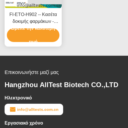
FI-ETO-H902 -- Κασέτα
δοκιμής φαρμάκων -
Etomidate (ETO) ((Hair)
Βρείτε την καλύτερη
τιμή
Επικοινωνήστε μαζί μας
Hangzhou AllTest Biotech CO.,LTD
Ηλεκτρονικό
info@alltests.com.cn
Εργασιακό χρόνο