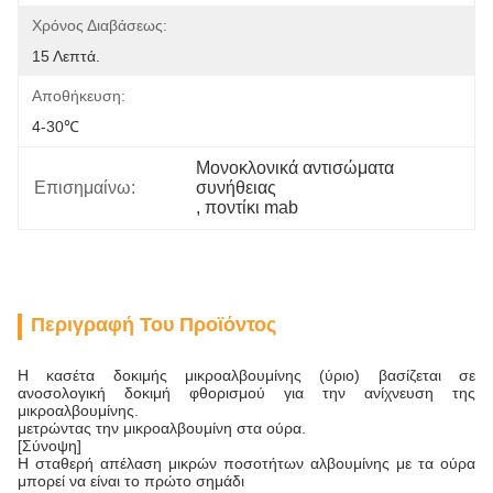
Χρόνος Διαβάσεως:
15 Λεπτά.
Αποθήκευση:
4-30℃
Μονοκλονικά αντισώματα 
Επισημαίνω:
συνήθειας
, 
ποντίκι mab
Περιγραφή Του Προϊόντος
Η κασέτα δοκιμής μικροαλβουμίνης (ύριο) βασίζεται σε
ανοσολογική δοκιμή φθορισμού για την ανίχνευση της
μικροαλβουμίνης.
μετρώντας την μικροαλβουμίνη στα ούρα.
[Σύνοψη]
Η σταθερή απέλαση μικρών ποσοτήτων αλβουμίνης με τα ούρα
μπορεί να είναι το πρώτο σημάδι