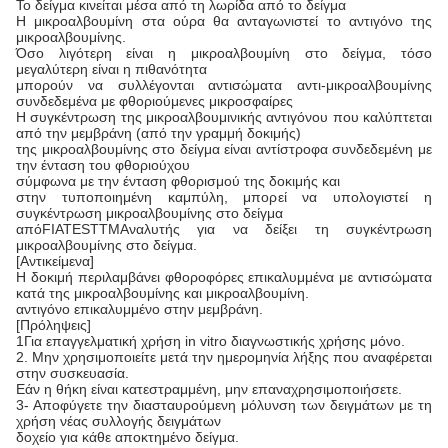
Το δείγμα κινείται μέσα από τη λωρίδα από το δείγμα
Η μικροαλβουμίνη στα ούρα θα ανταγωνιστεί το αντιγόνο της
μικροαλβουμίνης.
Όσο λιγότερη είναι η μικροαλβουμίνη στο δείγμα, τόσο
μεγαλύτερη είναι η πιθανότητα
μπορούν να συλλέγονται αντισώματα αντι-μικροαλβουμίνης
συνδεδεμένα με φθοριούμενες μικροσφαίρες
Η συγκέντρωση της μικροαλβουμινικής αντιγόνου που καλύπτεται
από την μεμβράνη (από την γραμμή δοκιμής)
της μικροαλβουμίνης στο δείγμα είναι αντίστροφα συνδεδεμένη με
την ένταση του φθοριούχου
σύμφωνα με την ένταση φθορισμού της δοκιμής και
στην τυποποιημένη καμπύλη, μπορεί να υπολογιστεί η
συγκέντρωση μικροαλβουμίνης στο δείγμα
από
FIATESTTM
Αναλυτής για να δείξει τη συγκέντρωση
μικροαλβουμίνης στο δείγμα.
[Αντικείμενα]
Η δοκιμή περιλαμβάνει φθοροφόρες επικαλυμμένα με αντισώματα
κατά της μικροαλβουμίνης και μικροαλβουμίνη.
αντιγόνο επικαλυμμένο στην μεμβράνη.
[Πρόληψεις]
1Για επαγγελματική χρήση in vitro διαγνωστικής χρήσης μόνο.
2. Μην χρησιμοποιείτε μετά την ημερομηνία λήξης που αναφέρεται
στην συσκευασία.
Εάν η θήκη είναι κατεστραμμένη, μην επαναχρησιμοποιήσετε.
3- Αποφύγετε την διασταυρούμενη μόλυνση των δειγμάτων με τη
χρήση νέας συλλογής δειγμάτων
δοχείο για κάθε αποκτημένο δείγμα.