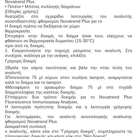
Novatrend Plus
• Πιπέτα • Μπότες συλλογής δειγμάτων
[Οδηγίες χρήσης]
Ανατρέξτε στο εγχειρίδιο λειτουργίας του αναλυτής
ανοσοδιαστολής φθορισμού Novatrend Plus για το
Η δοκιμή πρέπει να διεξάγεται σε χώρο
θερμοκρασία.
Επιτρέψτε στην δοκιμή, το δείγμα ή/και τους ελέγχους να
φθάσουν σε θερμοκρασία δωματίου (15-30°C)
πριν από τις δοκιμές.
1. Ενεργοποιήστε την παροχή ρεύματος του αναλυτή. Στη
συνέχεια, ανάλογα με την ανάγκη, επιλέξτε
Γρήγορη δοκιμή.
2Βγάλε την κάρτα ταυτότητας και βάλε την στην πύλη του
αναλυτή.
3Πιπετεύεται 75 μl ούρων στον σωλήνα tampon, αναμιγνύεται
καλά το δείγμα και το tampon.
4Μεταφέρετε το αραιωμένο δείγμα 75 μl στο πηγάδι
δειγματοληψίας της κασέτας δοκιμής.
5Υπάρχουν δύο τρόποι δοκιμής για το Novatrend Plus
Fluorescence Immunoassay Analyzer,
Η λειτουργία πρότυπης δοκιμής και η λειτουργία γρήγορης
δοκιμής.
Για λεπτομέρειες, τον αναλυτή ανοσολογικής ανάλυσης
φθορισμού Novatrend Plus.
Δοκιμαστική συσκευή
ο αναλυτής, κάντε κλικ στο "Γρήγορη δοκιμή", συμπληρώστε τις
πληροφορίες δοκιμής και κάντε κλικ στο "Νέα δοκιμή"