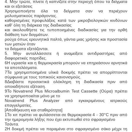
4. Μην τρώτε, πίνετε ή καπνίζετε στην περιοχή όπου τα δείγματα
και οι εξετάσεις
Χρησιμοποιήστε όλα τα δείγματα σαν να περιέχουν
μολυσματικούς παράγοντες.
καθορισμένες προφυλάξεις κατά των μικροβιολογικών κινδύνων
καθ' όλη τη διάρκεια της διαδικασίας
και ακολουθήστε τις τυποποιημένες διαδικασίες για την ορθή
διάθεση των δειγμάτων.
ρούχα όπως ερευνητικά παλτά, γάντια μιας χρήσης και προστασία
των ματιών όταν
τα δείγματα εξετάζονται.
5. Μην ανταλλάσσετε ή αναμείξετε αντιδραστήρες από
διαφορετικές παρτίδες.
6Η υγρασία και η θερμοκρασία μπορούν να επηρεάσουν αρνητικά
τα αποτελέσματα.
7Τα χρησιμοποιημένα υλικά δοκιμής πρέπει να απορρίπτονται
σύμφωνα με τους τοπικούς κανονισμούς.
8Διαβάστε προσεκτικά ολόκληρη τη διαδικασία πριν από
οποιαδήποτε εξέταση.
9Το Novatrend Plus Microalbumin Test Cassette (Ούρα) πρέπει
να χρησιμοποιείται μόνο με το
Novatrend Plus Analyzer από εγκεκριμένους ιατρικούς
επαγγελματίες.
[Αποθήκευση και σταθερότητα]
1Το κιτ πρέπει να φυλάσσεται σε θερμοκρασία 4 - 30°C πριν από
την ημερομηνία λήξης που έχει εκτυπωθεί στο σφραγισμένο
Τσάντα.
2Η δοκιμή πρέπει να παραμένει στο σφραγισμένο σάκο μέχρι τη