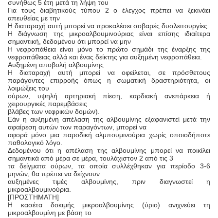
συνήθως 5 έτη μετά τη λήψη του
Για τους διαβητικούς τύπου 2 ο έλεγχος πρέπει να ξεκινάει
απευθείας με την
Η διαταραχή αυτή μπορεί να προκαλέσει σοβαρές δυσλειτουργίες.
Η διάγνωση της μικροαλβουμινούριας είναι επίσης ιδιαίτερα
σημαντική, δεδομένου ότι μπορεί να μην
Η νεφροπάθεια είναι μόνο το πρώτο σημάδι της έναρξης της
νεφροπάθειας αλλά και ένας δείκτης για αυξημένη νεφροπάθεια.
Αυξημένη αποβολή αλβουμίνης
Η διαταραχή αυτή μπορεί να οφείλεται, σε πρόσθετους
παράγοντες επιρροής όπως η σωματική δραστηριότητα, οι
λοιμώξεις του
ούρων, υψηλή αρτηριακή πίεση, καρδιακή ανεπάρκεια ή
χειρουργικές παρεμβάσεις
βλάβες των νεφρικών δομών).
Εάν η αυξημένη απέλαση της αλβουμίνης εξαφανιστεί μετά την
αφαίρεση αυτών των παραγόντων, μπορεί να
αφορά μόνο μια παροδική αλμπουμινούρια χωρίς οποιοδήποτε
παθολογικό λόγο.
Δεδομένου ότι η απέλαση της αλβουμίνης μπορεί να ποικίλει
σημαντικά από μέρα σε μέρα, τουλάχιστον 2 από τις 3
τα δείγματα ούρων, τα οποία συλλέχθηκαν για περίοδο 3-6
μηνών, θα πρέπει να δείχνουν
αυξημένες τιμές αλβουμίνης, πριν διαγνωστεί η
μικροαλβουμινούρια.
[ΠΡΟΣΤΗΜΑΤΗ]
Η κασέτα δοκιμής μικροαλβουμίνης (ύριο) ανιχνεύει τη
μικροαλβουμίνη με βάση το