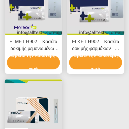
FI-MET-H902 -- Κασέτα
FI-KET-H902 -- Κασέτα
δοκιμής μεμονωμένων
δοκιμής φαρμάκων - Κ-
Βρείτε την καλύτερη
φαρμάκων - M
εταμίνη (KET) (μάλλια)
Βρείτε την καλύτερη
αιθαμφεταμίνη (MET)
τιμή
τιμή