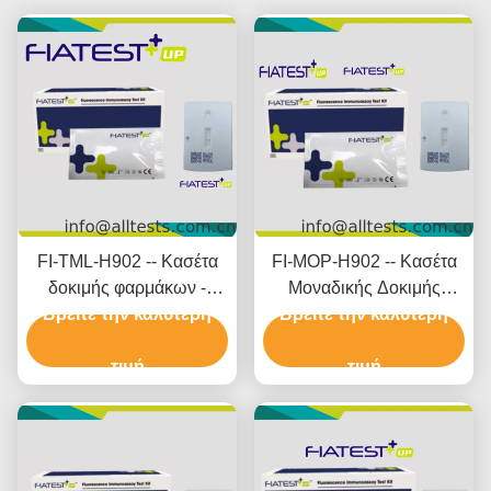
FI-TML-H902 -- Κασέτα
FI-MOP-H902 -- Κασέτα
δοκιμής φαρμάκων -
Μοναδικής Δοκιμής
Βρείτε την καλύτερη
Τραμαδόλη (TML)
Βρείτε την καλύτερη
Φαρμάκων - Μορφίνη
(μάλλια)
(MOP) (Μαλλιά)
τιμή
τιμή