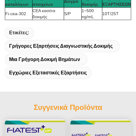
Δείγμα
καταλόγων
στοιχείων
δοκιμής
ΕΞΑΡΤΗΣΕΩΝ
CEA κασέτα
1~500
Fi-cea-302
S/P
10T/25T
δοκιμής
ng/mL
Ετικέτες:
Γρήγορες Εξαρτήσεις Διαγνωστικής Δοκιμής
Μια Γρήγορη Δοκιμή Βημάτων
Εγχώριες Εξεταστικές Εξαρτήσεις
Συγγενικά Προϊόντα