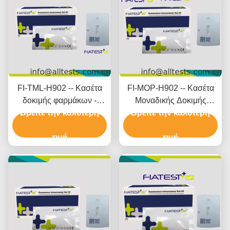
FI-TML-H902 -- Κασέτα
FI-MOP-H902 -- Κασέτα
δοκιμής φαρμάκων -
Μοναδικής Δοκιμής
Βρείτε την καλύτερη
Τραμαδόλη (TML)
Βρείτε την καλύτερη
Φαρμάκων - Μορφίνη
(μάλλια)
(MOP) (Μαλλιά)
τιμή
τιμή