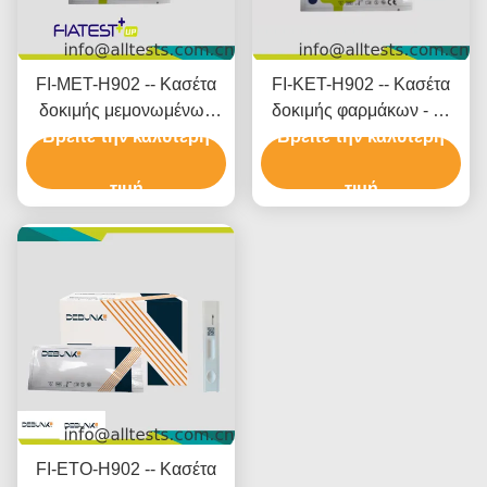
FI-MET-H902 -- Κασέτα
FI-KET-H902 -- Κασέτα
δοκιμής μεμονωμένων
δοκιμής φαρμάκων - Κ-
Βρείτε την καλύτερη
φαρμάκων - M
εταμίνη (KET) (μάλλια)
Βρείτε την καλύτερη
αιθαμφεταμίνη (MET)
τιμή
τιμή
FI-ETO-H902 -- Κασέτα