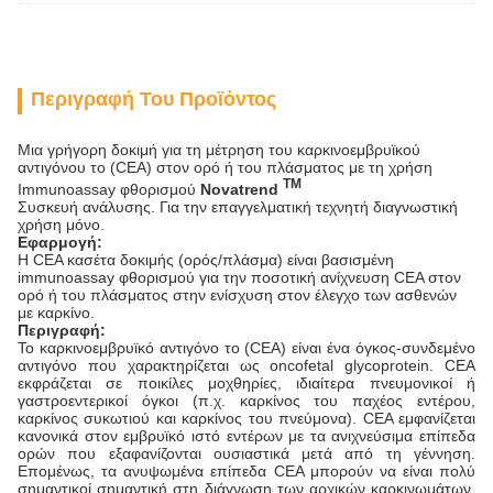
Περιγραφή Του Προϊόντος
Μια γρήγορη δοκιμή για τη μέτρηση του καρκινοεμβρυϊκού
αντιγόνου το (CEA) στον ορό ή του πλάσματος με τη χρήση
TM
Immunoassay φθορισμού
Novatrend
Συσκευή ανάλυσης. Για την επαγγελματική τεχνητή διαγνωστική
χρήση μόνο.
Εφαρμογή:
Η CEA κασέτα δοκιμής (ορός/πλάσμα) είναι βασισμένη
immunoassay φθορισμού για την ποσοτική ανίχνευση CEA στον
ορό ή του πλάσματος στην ενίσχυση στον έλεγχο των ασθενών
με καρκίνο.
Περιγραφή:
Το καρκινοεμβρυϊκό αντιγόνο το (CEA) είναι ένα όγκος-συνδεμένο
αντιγόνο που χαρακτηρίζεται ως oncofetal glycoprotein. CEA
εκφράζεται σε ποικίλες μοχθηρίες, ιδιαίτερα πνευμονικοί ή
γαστροεντερικοί όγκοι (π.χ. καρκίνος του παχέος εντέρου,
καρκίνος συκωτιού και καρκίνος του πνεύμονα). CEA εμφανίζεται
κανονικά στον εμβρυϊκό ιστό εντέρων με τα ανιχνεύσιμα επίπεδα
ορών που εξαφανίζονται ουσιαστικά μετά από τη γέννηση.
Επομένως, τα ανυψωμένα επίπεδα CEA μπορούν να είναι πολύ
σημαντικοί σημαντική στη διάγνωση των αρχικών καρκινωμάτων.