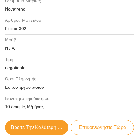
Ονομασία Μάρκας:
Novatrend
Αριθμός Μοντέλου:
Fi-cea-302
Μούβ:
N / A
Τιμή:
negotiable
Όροι Πληρωμής:
Εκ του εργοστασίου
Ικανότητα Εφοδιασμού:
10 δοκιμές Μ/μήνας
Βρείτε Την Καλύτερη Τιμή
Επικοινωνήστε Τώρα