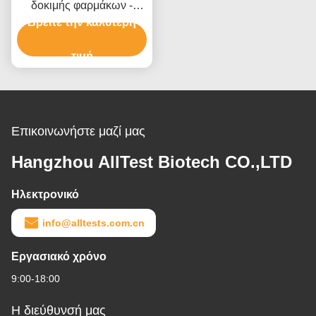
δοκιμής φαρμάκων -
Etomidate (ETO) ((Hair)
Βρείτε την καλύτερη
τιμή
Επικοινωνήστε μαζί μας
Hangzhou AllTest Biotech CO.,LTD
Ηλεκτρονικό
info@alltests.com.cn
Εργασιακό χρόνο
9:00-18:00
Η διεύθυνσή μας