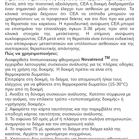
Εκτός από την ποσοτική αξιολόγηση, CEA η δοκιμή διαδραματίζει
έναν σημαντικό ρόλο στον έλεγχο των ασθενών με καρκίνο. Τα
κλινικά στοιχεία δείχνουν ότι CEA τα επίπεδα μπορούν να
χρησιμεύσουν ως οι προφητικοί δείκτες και σοι δύο προ και μετά
τη θεραπεία του καρκίνου. Η προοδευτική ανύψωση CEA μπορεί
να επισημάνει την επανάληψη όγκων 3-36 μήνες πριν από τα
κλινικά στοιχεία της μετάστασης. Η επίμονη ανύψωση
κυκλοφορώντας CEA μετά από τη θεραπεία είναι έντονα ενδεικτική
των απόκρυφων μεταστατικών και υπόλοιπων ασθενειών και της
ανεπαρκούς θεραπευτικής απάντησης.
Πώς να χρησιμοποιήσει;
TM
Αναφερθείτε Immunoassay φθορισμού
Novatrend
στο
εγχειρίδιο λειτουργίας συσκευών ανάλυσης για τις πλήρεις οδηγίες
για τη χρήση της δοκιμής. Η δοκιμή πρέπει να είναι στη
θερμοκρασία δωματίου.
Επιτρέψτε στη δοκιμή, το δείγμα, τον απομονωτή ή/και τους
ελέγχους για να φθάσετε στη θερμοκρασία δωματίου (15-30°C)
πριν από τη δοκιμή.
1. Ανοίξτε τη δύναμη συσκευών ανάλυσης. Κατόπιν σύμφωνα με
την ανάγκη, τον επίλεκτο τρόπο «τυποποιημένης δοκιμής» ή
«γρήγορης δοκιμής».
2. Αφαιρέστε την κάρτα ταυτότητας και την παρεμβάλτε στη
υποδοχή κάρτας ταυτότητας συσκευών ανάλυσης.
3. Το σιφώνιο 50 ορός μLof ή πλάσμα στο σωλήνα απομονωτών,
αναμιγνύει το δείγμα και τον απομονωτή καλά.
4. Το σιφώνιο 75 μL αραίωσε το δείγμα στο δείγμα καλά της
κασέτας. Αρχίστε το χρονόμετρο συγχρόνως.
5. Υπάρχουν δύο τρόποι δοκιμής για Immunoassay φθορισμού