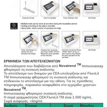
ΕΡΜΗΝΕΙΑ ΤΩΝ ΑΠΟΤΕΛΕΣΜΑΤΩΝ
TM
Αποτελέσματα που διαβάζονται από
Novatrend
Immunoassay
φθορισμού τη συσκευή ανάλυσης.
Το αποτέλεσμα των δοκιμών για CEA υπολογίζεται από FluroLit
TM Immunoassay φθορισμού τη συσκευή ανάλυσης και
επιδεικνύει το αποτέλεσμα για την οθόνη. Για τις πρόσθετες
πληροφορίες, παρακαλώ αναφερθείτε στο εγχειρίδιο χρηστών
TM
Novatrend
.
Immunoassay φθορισμού συσκευή ανάλυσης.
Η σειρά γραμμικότητας CEA FluroLit TM είναι 1-500 ng/mL.
Σειρά αναφοράς: <4ng/ml.
Αριθμός
Όνομα
Σειρά
Μέγεθος