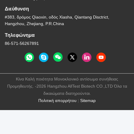
Διεύθυνση
#383, δρόμος Qiaoxin, οδός Xiasha, Qiantang Disctrict,
Hangzhou, Zhejiang, P.R.China
Τηλεφώνημα
86-571-56267891
Κίνα Καλή ποιότητα Μονοκλονικό αντίσωμα συνήθειας
Προμηθευτής. -2026 Hangzhou AllTest Biotech CO.,LTD Όλα τα
δικαιώματα διατηρούνται.
Πολιτική απορρήτου
|
Sitemap