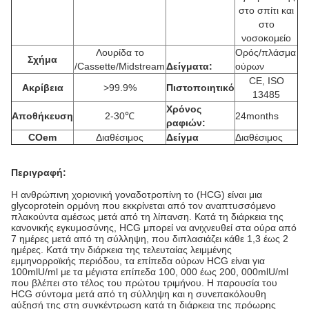
στο σπίτι και
στο
νοσοκομείο
Λουρίδα το
Ορός/πλάσμα
Σχήμα
/Cassette/Midstream
Δείγματα:
ούρων
CE, ISO
Ακρίβεια
>
99.9%
Πιστοποιητικό
13485
Χρόνος
Αποθήκευση
2-30℃
24months
ραφιών:
COem
Διαθέσιμος
Δείγμα
Διαθέσιμος
Περιγραφή:
Η ανθρώπινη χοριονική γοναδοτροπίνη το (HCG) είναι μια
glycoprotein ορμόνη που εκκρίνεται από τον αναπτυσσόμενο
πλακούντα αμέσως μετά από τη λίπανση. Κατά τη διάρκεια της
κανονικής εγκυμοσύνης, HCG μπορεί να ανιχνευθεί στα ούρα από
7 ημέρες μετά από τη σύλληψη, που διπλασιάζει κάθε 1,3 έως 2
ημέρες. Κατά την διάρκεια της τελευταίας λειμμένης
εμμηνορροϊκής περιόδου, τα επίπεδα ούρων HCG είναι για
100mlU/ml με τα μέγιστα επίπεδα 100, 000 έως 200, 000mlU/ml
που βλέπει στο τέλος του πρώτου τριμήνου. Η παρουσία του
HCG σύντομα μετά από τη σύλληψη και η συνεπακόλουθη
αύξησή της στη συγκέντρωση κατά τη διάρκεια της πρόωρης