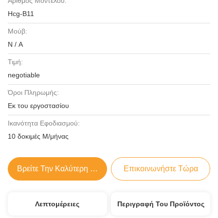
Αριθμός Μοντέλου:
Hcg-B11
Μούβ:
N / A
Τιμή:
negotiable
Όροι Πληρωμής:
Εκ του εργοστασίου
Ικανότητα Εφοδιασμού:
10 δοκιμές Μ/μήνας
Βρείτε Την Καλύτερη Τιμή
Επικοινωνήστε Τώρα
Λεπτομέρειες
Περιγραφή Του Προϊόντος