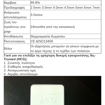
Ακρίβεια
99.8%
Προδιαγραφές
2.5mm 3.0mm 4.0mm 4.5mm 5mm 6mm 7mm
Ανάγνωση
3-5mins
αποτελέσματος
Ζωή του
προϊόντος στο
24months από την κατασκευή
ράφι
Αποθήκευση
Θερμοκρασία δωματίου
Πιστοποιήσεις
CE &ISO13458
Οι εξαρτήσεις μπορούν να γίνουν σύμφωνα με
Άλλοι
το έργο τέχνης ή το σχέδιο των πελατών
Γιατί για να επιλέξει τη γρήγορη δοκιμή εγκυμοσύνης δις-
Trumed (HCG);
1.
Συνεπής ποιότητα
2.
Σταθερός ανεφοδιασμός
3.
Ανταγωνιστική τιμή
4.
Ακριβές αποτέλεσμα