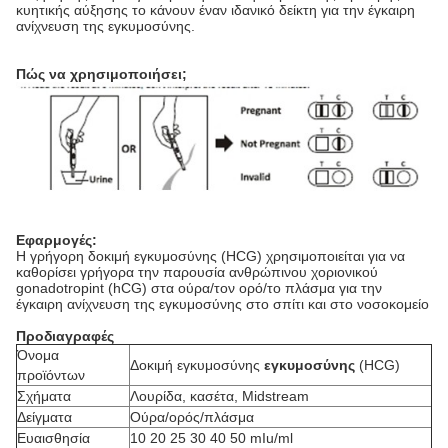
κυητικής αύξησης το κάνουν έναν ιδανικό δείκτη για την έγκαιρη
ανίχνευση της εγκυμοσύνης.
Πώς να χρησιμοποιήσει;
Εφαρμογές:
Η γρήγορη δοκιμή εγκυμοσύνης (HCG) χρησιμοποιείται για να
καθορίσει γρήγορα την παρουσία ανθρώπινου χοριονικού
gonadotropint (hCG) στα ούρα/τον ορό/το πλάσμα για την
έγκαιρη ανίχνευση της εγκυμοσύνης στο σπίτι και στο νοσοκομείο
Προδιαγραφές
Όνομα
Δοκιμή εγκυμοσύνης
εγκυμοσύνης
(HCG)
προϊόντων
Σχήματα
Λουρίδα, κασέτα, Midstream
Δείγματα
Ούρα/ορός/πλάσμα
Ευαισθησία
10 20 25 30 40 50 mIu/ml