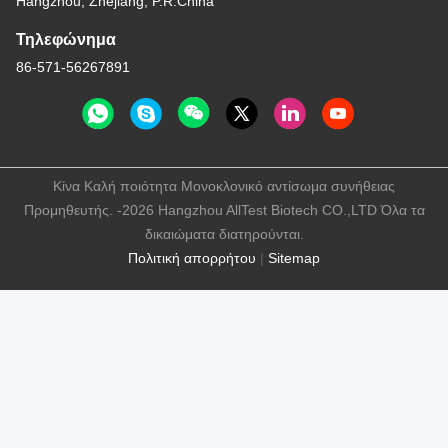
Hangzhou, Zhejiang, P.R.China
Τηλεφώνημα
86-571-56267891
Κίνα Καλή ποιότητα Μονοκλονικό αντίσωμα συνήθειας
Προμηθευτής. -2026 Hangzhou AllTest Biotech CO.,LTD Όλα τα
δικαιώματα διατηρούνται.
Πολιτική απορρήτου
|
Sitemap