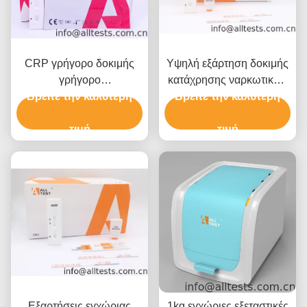
CRP γρήγορο δοκιμής
Υψηλή εξάρτηση δοκιμής
γρήγορο
κατάχρησης ναρκωτικών
Βρείτε την καλύτερη
χρωματογραφικό
Βρείτε την καλύτερη
ουσιών
Immunoassay εξετάσεων
Methylenedioxypyrovalerone
αίματος κασετών
τιμή
ευαισθησίας (MDPV)
τιμή
διαγνωστικό
ακριβής
Εξαρτήσεις εγχώριας
1kg εγχώριες εξεταστικές