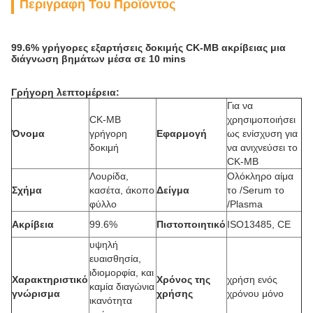
Περιγραφή Του Προϊόντος
99.6% γρήγορες εξαρτήσεις δοκιμής CK-ΜΒ ακρίβειας μια
διάγνωση βημάτων μέσα σε 10 mins
Γρήγορη λεπτομέρεια:
Για να
CK-ΜΒ
χρησιμοποιήσει
Όνομα
γρήγορη
Εφαρμογή
ως ενίσχυση για
δοκιμή
να ανιχνεύσει το
CK-ΜΒ
Λουρίδα,
Ολόκληρο αίμα
Σχήμα
κασέτα, άκοπο
Δείγμα
το /Serum το
φύλλο
/Plasma
Ακρίβεια
99.6%
Πιστοποιητικό
ISO13485, CE
υψηλή
ευαισθησία,
ιδιομορφία, και
Χαρακτηριστικό
Χρόνος της
χρήση ενός
καμία διαγώνια
γνώρισμα
χρήσης
χρόνου μόνο
ικανότητα