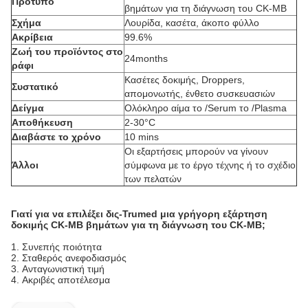
Πρότυπο
βημάτων για τη διάγνωση του CK-ΜΒ
Σχήμα
Λουρίδα, κασέτα, άκοπο φύλλο
Ακρίβεια
99.6%
Ζωή του προϊόντος στο
24months
ράφι
Κασέτες δοκιμής, Droppers,
Συστατικό
απομονωτής, ένθετο συσκευασιών
Δείγμα
Ολόκληρο αίμα το /Serum το /Plasma
Αποθήκευση
2-30°C
Διαβάστε το χρόνο
10 mins
Οι εξαρτήσεις μπορούν να γίνουν
Άλλοι
σύμφωνα με το έργο τέχνης ή το σχέδιο
των πελατών
Γιατί για να επιλέξει δις-Trumed μια γρήγορη εξάρτηση
δοκιμής CK-ΜΒ βημάτων για τη διάγνωση του CK-ΜΒ;
1.
Συνεπής ποιότητα
2.
Σταθερός ανεφοδιασμός
3.
Ανταγωνιστική τιμή
4.
Ακριβές αποτέλεσμα