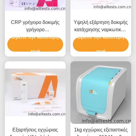
CRP γρήγορο δοκιμής
Υψηλή εξάρτηση δοκιμής
γρήγορο
κατάχρησης ναρκωτικών
Βρείτε την καλύτερη
χρωματογραφικό
Βρείτε την καλύτερη
ουσιών
Immunoassay εξετάσεων
Methylenedioxypyrovalerone
αίματος κασετών
τιμή
ευαισθησίας (MDPV)
τιμή
διαγνωστικό
ακριβής
Εξαρτήσεις εγχώριας
1kg εγχώριες εξεταστικές