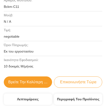
Αριθμός Μοντέλου:
Bckm-C11
Μούβ:
N / A
Τιμή:
negotiable
Όροι Πληρωμής:
Εκ του εργοστασίου
Ικανότητα Εφοδιασμού:
10 δοκιμές Μ/μήνας
Βρείτε Την Καλύτερη Τιμή
Επικοινωνήστε Τώρα
Λεπτομέρειες
Περιγραφή Του Προϊόντος