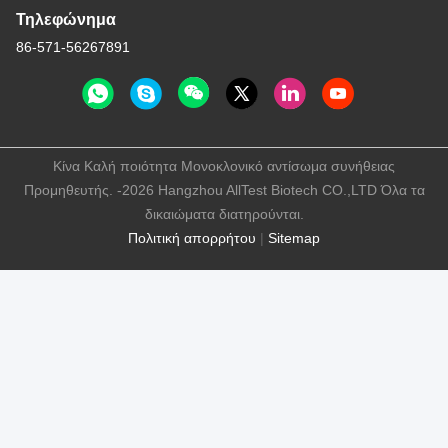
Τηλεφώνημα
86-571-56267891
Κίνα Καλή ποιότητα Μονοκλονικό αντίσωμα συνήθειας
Προμηθευτής. -2026 Hangzhou AllTest Biotech CO.,LTD Όλα τα
δικαιώματα διατηρούνται.
Πολιτική απορρήτου
|
Sitemap