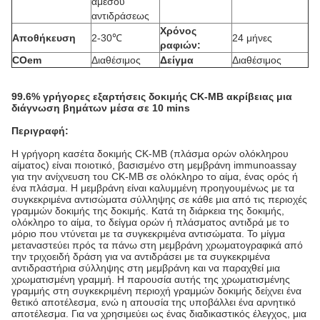
αμέσου
αντιδράσεως
Χρόνος
Αποθήκευση
2-30℃
24 μήνες
ραφιών:
COem
Διαθέσιμος
Δείγμα
Διαθέσιμος
99.6% γρήγορες εξαρτήσεις δοκιμής CK-ΜΒ ακρίβειας μια
διάγνωση βημάτων μέσα σε 10 mins
Περιγραφή:
Η γρήγορη κασέτα δοκιμής CK-ΜΒ (πλάσμα ορών ολόκληρου
αίματος) είναι ποιοτικό, βασισμένο στη μεμβράνη immunoassay
για την ανίχνευση του CK-ΜΒ σε ολόκληρο το αίμα, ένας ορός ή
ένα πλάσμα. Η μεμβράνη είναι καλυμμένη προηγουμένως με τα
συγκεκριμένα αντισώματα σύλληψης σε κάθε μια από τις περιοχές
γραμμών δοκιμής της δοκιμής. Κατά τη διάρκεια της δοκιμής,
ολόκληρο το αίμα, το δείγμα ορών ή πλάσματος αντιδρά με το
μόριο που ντύνεται με τα συγκεκριμένα αντισώματα. Το μίγμα
μεταναστεύει πρός τα πάνω στη μεμβράνη χρωματογραφικά από
την τριχοειδή δράση για να αντιδράσει με τα συγκεκριμένα
αντιδραστήρια σύλληψης στη μεμβράνη και να παραχθεί μια
χρωματισμένη γραμμή. Η παρουσία αυτής της χρωματισμένης
γραμμής στη συγκεκριμένη περιοχή γραμμών δοκιμής δείχνει ένα
θετικό αποτέλεσμα, ενώ η απουσία της υποβάλλει ένα αρνητικό
αποτέλεσμα. Για να χρησιμεύει ως ένας διαδικαστικός έλεγχος, μια