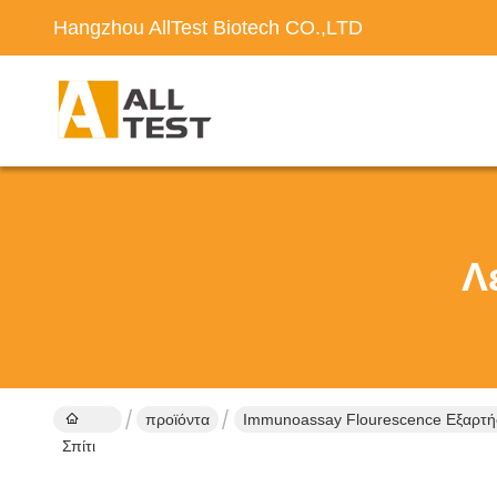
Hangzhou AllTest Biotech CO.,LTD
Λ
προϊόντα
Immunoassay Flourescence Εξαρτήσ
Σπίτι