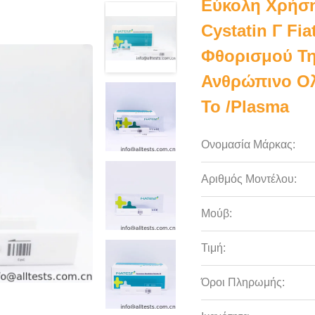
Εύκολη Χρήση
Cystatin Γ Fi
Φθορισμού Τη
Ανθρώπινο Ολ
Το /plasma
Ονομασία Μάρκας:
Αριθμός Μοντέλου:
Μούβ:
Τιμή:
Όροι Πληρωμής: