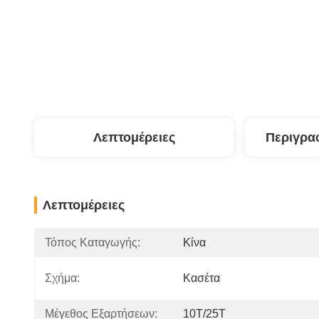
Λεπτομέρειες
Περιγρα
Λεπτομέρειες
Τόπος Καταγωγής:
Κίνα
Σχήμα:
Κασέτα
Μέγεθος Εξαρτήσεων:
10T/25T