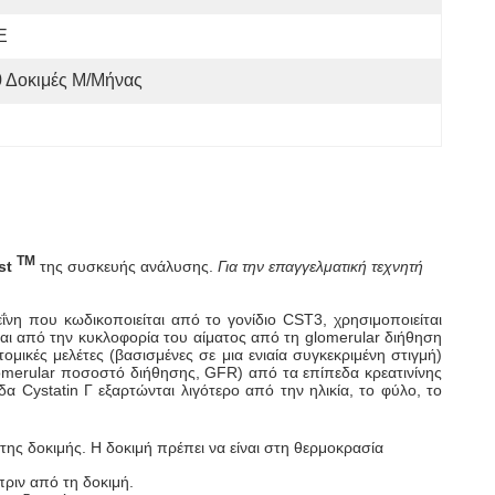
E
0 Δοκιμές Μ/μήνας
TM
est
της συσκευής ανάλυσης.
Για την επαγγελματική τεχνητή
εΐνη που κωδικοποιείται από το γονίδιο CST3, χρησιμοποιείται
ίται από την κυκλοφορία του αίματος από τη glomerular διήθηση
ομικές μελέτες (βασισμένες σε μια ενιαία συγκεκριμένη στιγμή)
lomerular ποσοστό διήθησης, GFR) από τα επίπεδα κρεατινίνης
δα Cystatin Γ εξαρτώνται λιγότερο από την ηλικία, το φύλο, το
 της δοκιμής. Η δοκιμή πρέπει να είναι στη θερμοκρασία
πριν από τη δοκιμή.