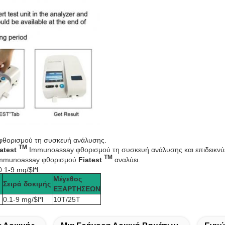
θορισμού τη συσκευή ανάλυσης.
TM
iatest
Immunoassay φθορισμού τη συσκευή ανάλυσης και επιδεικνύει
TM
 Immunoassay φθορισμού
Fiatest
αναλύει.
.1-9 mg/$l*l.
Μέγεθος
Σειρά δοκιμής
ΕΞΑΡΤΗΣΕΩΝ
0.1-9 mg/$l*l
10T/25T