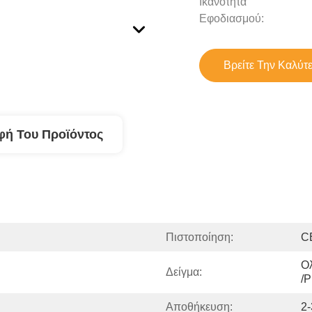
Ικανότητα
Εφοδιασμού:
Βρείτε Την Καλύτ
φή Του Προϊόντος
Πιστοποίηση:
C
Ολ
Δείγμα:
/
Αποθήκευση:
2