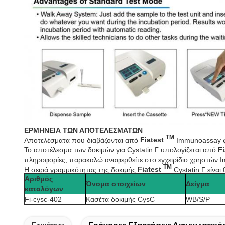
ΕΡΜΗΝΕΙΑ ΤΩΝ ΑΠΟΤΕΛΕΣΜΑΤΩΝ
TM
Αποτελέσματα που διαβάζονται από
Fiatest
Immunoassay φ
Το αποτέλεσμα των δοκιμών για
Cystatin Γ
υπολογίζεται από
F
πληροφορίες, παρακαλώ αναφερθείτε στο εγχειρίδιο χρηστών
TM
Η σειρά γραμμικότητας της δοκιμής
Fiatest
Cystatin Γ
είναι
0
Αριθμός
Όνομα στοιχείων
Δείγμα
καταλόγων
Fi-cysc-402
Κασέτα δοκιμής CysC
WB/S/P