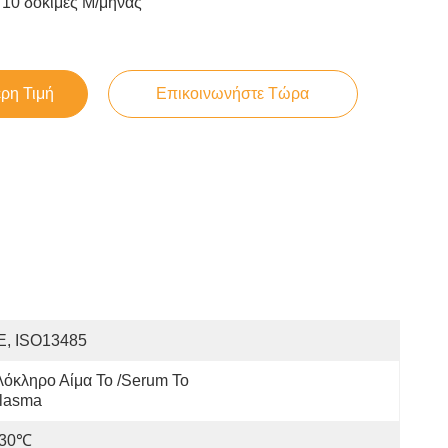
10 δοκιμές Μ/μήνας
ερη Τιμή
Επικοινωνήστε Τώρα
E, ISO13485
όκληρο Αίμα Το /Serum Το 
Plasma
-30℃