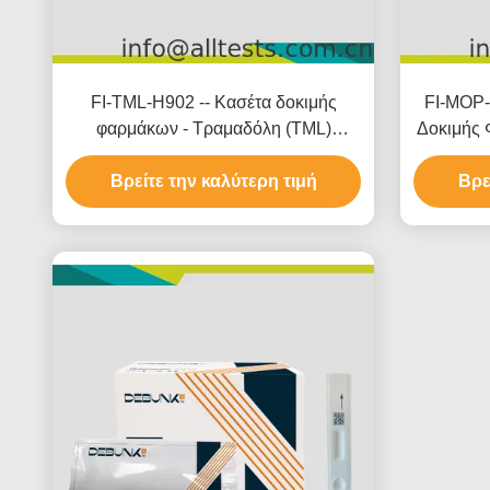
FI-TML-H902 -- Κασέτα δοκιμής
FI-MOP-
φαρμάκων - Τραμαδόλη (TML)
Δοκιμής 
(μάλλια)
Βρείτε την καλύτερη τιμή
Βρε