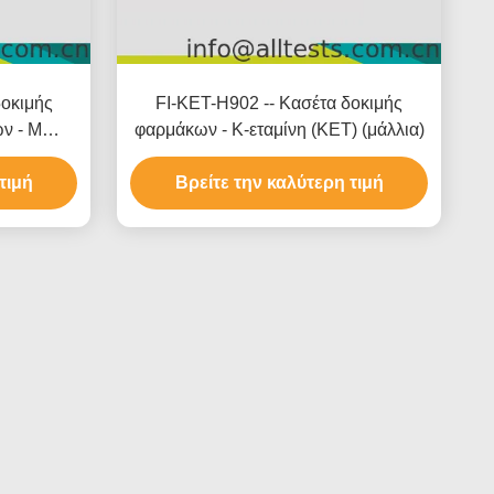
δοκιμής
FI-KET-H902 -- Κασέτα δοκιμής
ν - M
φαρμάκων - Κ-εταμίνη (KET) (μάλλια)
T)
τιμή
Βρείτε την καλύτερη τιμή