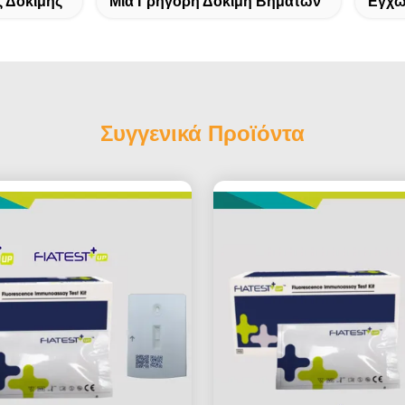
ς Δοκιμής
Μια Γρήγορη Δοκιμή Βημάτων
Εγχώ
Συγγενικά Προϊόντα