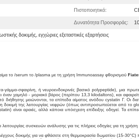
Πιστοποιητικό:
C
Δυνατότητα Προσφοράς:
1
νωστικής δοκιμής
, 
εγχώριες εξεταστικές εξαρτήσεις
ο αίμα το /serum το /plasma με τη χρήση Immunoassay φθορισμού
Fiat
τα-γάμμα-σφαιρίνη, ή νευροενδοκρινές βασικό polypeptide), μια πρωτ
ει έναν χαμηλό - μοριακό βάρος (περίπου 13,3 kilodaltons), και αφαιρε
 διήθησης μειώνονται, τα επίπεδα αίματος ανόδου cystatin Γ. Οι διατ
στερη δοκιμή της λειτουργίας νεφρών (όπως αντιπροσωπεύεται από το g
atin) είναι αραιές, αλλά κάποια υπόσχεση επίδειξης οδηγεί. Τα επίπε
ο λειτουργίας συσκευών ανάλυσης για τις πλήρεις οδηγίες για τη χρήση
ελέγχους δοκιμής για να φθάσετε στη θερμοκρασία δωματίου (15-30°C) 