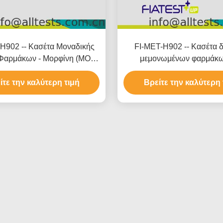
H902 -- Κασέτα Μοναδικής
FI-MET-H902 -- Κασέτα 
Φαρμάκων - Μορφίνη (MOP)
μεμονωμένων φαρμάκω
(Μαλλιά)
αιθαμφεταμίνη (ME
ίτε την καλύτερη τιμή
Βρείτε την καλύτερη 