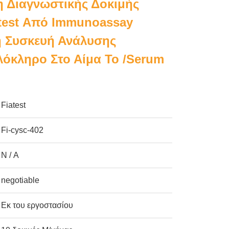
 Διαγνωστικής Δοκιμής
atest Από Immunoassay
 Συσκευή Ανάλυσης
όκληρο Στο Αίμα Το /serum
Fiatest
Fi-cysc-402
N / A
negotiable
Εκ του εργοστασίου