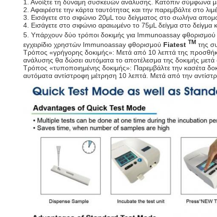
1. Ανοίξτε τη δύναμη συσκευών ανάλυσης. Κατόπιν σύμφωνα με
2. Αφαιρέστε την κάρτα ταυτότητας και την παρεμβάλτε στο λι
3. Εισάγετε στο σιφώνιο 20μL του δείγματος στο σωλήνα απομ
4. Εισάγετε στο σιφώνιο αραιωμένο το 75μL δείγμα στο δείγμα
5. Υπάρχουν δύο τρόποι δοκιμής για Immunoassay φθορισμο
TM
εγχειρίδιο χρηστών Immunoassay φθορισμού
Fiatest
της συ
Τρόπος «γρήγορης δοκιμής»: Μετά από 10 λεπτά της προσθήκη
ανάλυσης θα δώσει αυτόματα το αποτέλεσμα της δοκιμής μετά 
Τρόπος «τυποποιημένης δοκιμής»: Παρεμβάλτε την κασέτα δοκ
αυτόματα αντίστροφη μέτρηση 10 λεπτά. Μετά από την αντίστ