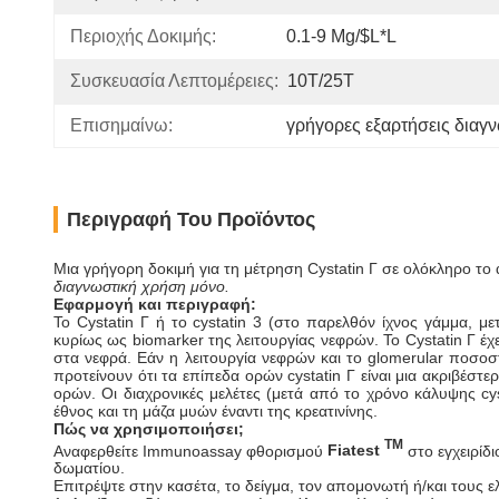
Περιοχής Δοκιμής:
0.1-9 Mg/$l*l
Συσκευασία Λεπτομέρειες:
10T/25T
Επισημαίνω:
γρήγορες εξαρτήσεις διαγ
Περιγραφή Του Προϊόντος
Μια γρήγορη δοκιμή για τη μέτρηση Cystatin Γ σε ολόκληρο τ
διαγνωστική χρήση μόνο.
Εφαρμογή και περιγραφή:
Το Cystatin Γ ή το cystatin 3 (στο παρελθόν ίχνος γάμμα, με
κυρίως ως biomarker της λειτουργίας νεφρών. Το Cystatin Γ έχ
στα νεφρά. Εάν η λειτουργία νεφρών και το glomerular ποσοστό
προτείνουν ότι τα επίπεδα ορών cystatin Γ είναι μια ακριβέ
ορών. Οι διαχρονικές μελέτες (μετά από το χρόνο κάλυψης cyst
έθνος και τη μάζα μυών έναντι της κρεατινίνης.
Πώς να χρησιμοποιήσει;
TM
Αναφερθείτε Immunoassay φθορισμού
Fiatest
στο εγχειρίδι
δωματίου.
Επιτρέψτε στην κασέτα, το δείγμα, τον απομονωτή ή/και τους 