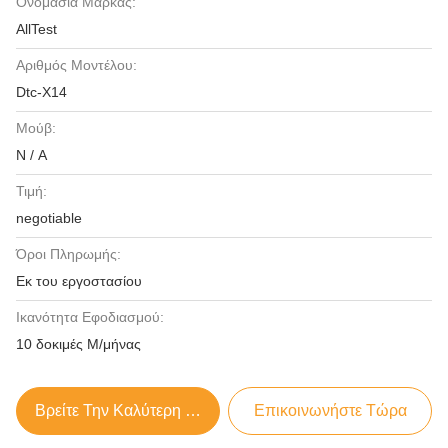
Ονομασία Μάρκας:
AllTest
Αριθμός Μοντέλου:
Dtc-X14
Μούβ:
N / A
Τιμή:
negotiable
Όροι Πληρωμής:
Εκ του εργοστασίου
Ικανότητα Εφοδιασμού:
10 δοκιμές Μ/μήνας
Βρείτε Την Καλύτερη Τιμή
Επικοινωνήστε Τώρα