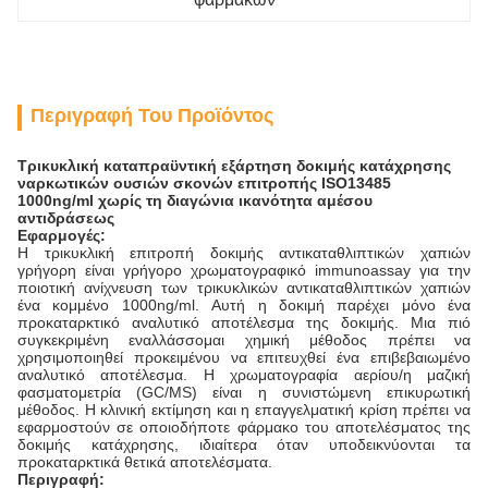
Περιγραφή Του Προϊόντος
Τρικυκλική καταπραϋντική εξάρτηση δοκιμής κατάχρησης
ναρκωτικών ουσιών σκονών επιτροπής ISO13485
1000ng/ml χωρίς τη διαγώνια ικανότητα αμέσου
αντιδράσεως
Εφαρμογές:
Η τρικυκλική επιτροπή δοκιμής αντικαταθλιπτικών χαπιών
γρήγορη είναι γρήγορο χρωματογραφικό immunoassay για την
ποιοτική ανίχνευση των τρικυκλικών αντικαταθλιπτικών χαπιών
ένα κομμένο 1000ng/ml. Αυτή η δοκιμή παρέχει μόνο ένα
προκαταρκτικό αναλυτικό αποτέλεσμα της δοκιμής. Μια πιό
συγκεκριμένη εναλλάσσομαι χημική μέθοδος πρέπει να
χρησιμοποιηθεί προκειμένου να επιτευχθεί ένα επιβεβαιωμένο
αναλυτικό αποτέλεσμα. Η χρωματογραφία αερίου/η μαζική
φασματομετρία (GC/MS) είναι η συνιστώμενη επικυρωτική
μέθοδος. Η κλινική εκτίμηση και η επαγγελματική κρίση πρέπει να
εφαρμοστούν σε οποιοδήποτε φάρμακο του αποτελέσματος της
δοκιμής κατάχρησης, ιδιαίτερα όταν υποδεικνύονται τα
προκαταρκτικά θετικά αποτελέσματα.
Περιγραφή: