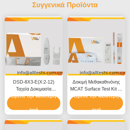
Συγγενικά Προϊόντα
DSD-8X3-E(X:2-12)
Δοκιμή Μεθακαθινόνης
Ταχεία Δοκιμασία
MCAT Surface Test Kit με
Πολλαπλών Φαρμάκων
Βρείτε την καλύτερη
Αποτελέσματα 5 Λεπτών,
Βρείτε την καλύτερη
σε Στοματικό Υγρό Για
Όριο Ανίχνευσης 500
Επαγγελματική Χρήση
τιμή
ng/mL και Εύκολη Οπτική
τιμή
Ερμηνεία