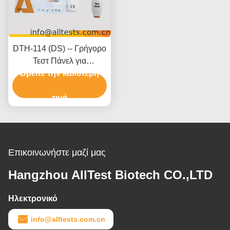
DTH-114 (DS) -- Γρήγορο
Τεστ Πάνελ για
Βρείτε την καλύτερη
Μαριχουάνα (THC)
(Ούρα) (Πάνελ)
τιμή
Επικοινωνήστε μαζί μας
Hangzhou AllTest Biotech CO.,LTD
Ηλεκτρονικό
info@alltests.com.cn