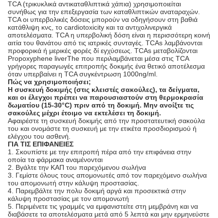
TCA (τρικυκλικά αντικαταθλιπτικά χάπια) χρησιμοποιείται
συνήθως για την επεξεργασία των καταθλιπτικών αναταραχών.
TCA οι υπερβολικές δόσεις μπορούν να οδηγήσουν στη βαθιά
κατάθλιψη κνς, το cardiotoxicity και τα αντιχολινεργικά
αποτελέσματα. TCA η υπερβολική δόση είναι η περισσότερη κοινή
αιτία του θανάτου από τις ιατρικές συνταγές. TCAs λαμβάνονται
προφορικά ή μερικές φορές δί εγχύσεως. TCAs μεταβολίζονται
Propoxyphene liverThe που περιλαμβάνεται μέσα στις TCA
γρήγορες παραγωγές επιτροπής δοκιμής ένα θετικό αποτέλεσμα
όταν υπερβαίνει η TCA συγκέντρωση 1000ng/ml.
Πώς να χρησιμοποιήσει;
Η συσκευή δοκιμής (στις κλειστές σακούλες), τα δείγματα,
και οι έλεγχοι πρέπει να παρουσιαστούν στη θερμοκρασία
δωματίου (15-30°C) πριν από τη δοκιμή. Μην ανοίξτε τις
σακούλες μέχρι έτοιμο να εκτελέσει τη δοκιμή.
Αφαιρέστε τη συσκευή δοκιμής από την προστατευτική σακούλα
του και ονομάστε τη συσκευή με την ετικέτα προσδιορισμού ή
ελέγχου του ασθενή.
ΓΙΑ ΤΙΣ ΕΠΙΦΑΝΕΙΕΣ
1. Σκουπίστε με την επιτροπή πέρα από την επιφάνεια στην
οποία τα φάρμακα αναμένονται
2. Βγάλτε την ΚΑΠ του παρεχόμενου σωλήνα
3. Γεμίστε όλους τους απομονωτές από τον παρεχόμενο σωλήνα
του απομονωτή στην κάλυψη προστασίας.
4. Παρεμβάλτε την πολυ δοκιμή αργά και προσεκτικά στην
κάλυψη προστασίας με τον απομονωτή
5. Περιμένετε τις γραμμές να εμφανιστείτε στη μεμβράνη και να
διαβάσετε τα αποτελέσματα μετά από 5 λεπτά και μην ερμηνεύστε