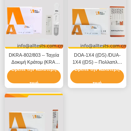
DKRA-802/803 -- Ταχεία
DOA-1X4 ((DS) /DUA-
Δοκιμή Κράτομ (KRA)
1X4 ((DS) -- Πολλαπλές
(Στοματικό Υγρό) (Κασέτα/
Βρείτε την καλύτερη
Βρείτε την καλύτερη
ουσίες 2-20 Ταχεία
Συσκευή)
εξέταση ουσιών (Ούρα)
τιμή
τιμή