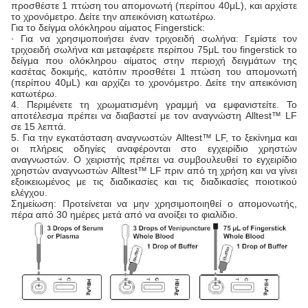
προσθέστε 1 πτώση του απομονωτή (περίπου 40μL), και αρχίστε
το χρονόμετρο. Δείτε την απεικόνιση κατωτέρω.
Για το δείγμα ολόκληρου αίματος Fingerstick:
· Για να χρησιμοποιήσει έναν τριχοειδή σωλήνα: Γεμίστε τον
τριχοειδή σωλήνα και μεταφέρετε περίπου 75μL του fingerstick το
δείγμα που ολόκληρου αίματος στην περιοχή δειγμάτων της
κασέτας δοκιμής, κατόπιν προσθέτει 1 πτώση του απομονωτή
(περίπου 40μL) και αρχίζει το χρονόμετρο. Δείτε την απεικόνιση
κατωτέρω.
4. Περιμένετε τη χρωματισμένη γραμμή να εμφανιστείτε. Το
αποτέλεσμα πρέπει να διαβαστεί με τον αναγνώστη Alltest™ LF
σε 15 λεπτά.
5. Για την εγκατάσταση αναγνωστών Alltest™ LF, το ξεκίνημα και
οι πλήρεις οδηγίες αναφέρονται στο εγχειρίδιο χρηστών
αναγνωστών. Ο χειριστής πρέπει να συμβουλευθεί το εγχειρίδιο
χρηστών αναγνωστών Alltest™ LF πριν από τη χρήση και να γίνει
εξοικειωμένος με τις διαδικασίες και τις διαδικασίες ποιοτικού
ελέγχου.
Σημείωση: Προτείνεται να μην χρησιμοποιηθεί ο απομονωτής,
πέρα από 30 ημέρες μετά από να ανοίξει το φιαλίδιο.