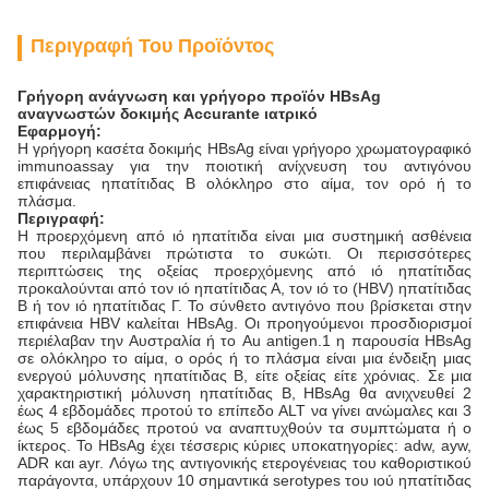
Περιγραφή Του Προϊόντος
Γρήγορη ανάγνωση και γρήγορο προϊόν HBsAg
αναγνωστών δοκιμής Accurante ιατρικό
Εφαρμογή:
Η γρήγορη κασέτα δοκιμής HBsAg είναι γρήγορο χρωματογραφικό
immunoassay για την ποιοτική ανίχνευση του αντιγόνου
επιφάνειας ηπατίτιδας Β ολόκληρο στο αίμα, τον ορό ή το
πλάσμα.
Περιγραφή:
Η προερχόμενη από ιό ηπατίτιδα είναι μια συστημική ασθένεια
που περιλαμβάνει πρώτιστα το συκώτι. Οι περισσότερες
περιπτώσεις της οξείας προερχόμενης από ιό ηπατίτιδας
προκαλούνται από τον ιό ηπατίτιδας Α, τον ιό το (HBV) ηπατίτιδας
Β ή τον ιό ηπατίτιδας Γ. Το σύνθετο αντιγόνο που βρίσκεται στην
επιφάνεια HBV καλείται HBsAg. Οι προηγούμενοι προσδιορισμοί
περιέλαβαν την Αυστραλία ή το Au antigen.1 η παρουσία HBsAg
σε ολόκληρο το αίμα, ο ορός ή το πλάσμα είναι μια ένδειξη μιας
ενεργού μόλυνσης ηπατίτιδας Β, είτε οξείας είτε χρόνιας. Σε μια
χαρακτηριστική μόλυνση ηπατίτιδας Β, HBsAg θα ανιχνευθεί 2
έως 4 εβδομάδες προτού το επίπεδο ALT να γίνει ανώμαλες και 3
έως 5 εβδομάδες προτού να αναπτυχθούν τα συμπτώματα ή ο
ίκτερος. Το HBsAg έχει τέσσερις κύριες υποκατηγορίες: adw, ayw,
ADR και ayr. Λόγω της αντιγονικής ετερογένειας του καθοριστικού
παράγοντα, υπάρχουν 10 σημαντικά serotypes του ιού ηπατίτιδας