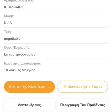
Αριθμός Μοντέλου:
IHBsg-R402
Μούβ:
N / A
Τιμή:
negotiable
Όροι Πληρωμής:
Εκ του εργοστασίου
Ικανότητα Εφοδιασμού:
10 δοκιμές Μ/μήνας
Βρείτε Την Καλύτερη Τιμή
Επικοινωνήστε Τώρα
Λεπτομέρειες
Περιγραφή Του Προϊόντος