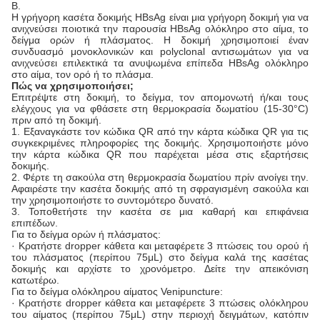
Β.
Η γρήγορη κασέτα δοκιμής HBsAg είναι μια γρήγορη δοκιμή για να
ανιχνεύσει ποιοτικά την παρουσία HBsAg ολόκληρο στο αίμα, το
δείγμα ορών ή πλάσματος. Η δοκιμή χρησιμοποιεί έναν
συνδυασμό μονοκλονικών και polyclonal αντισωμάτων για να
ανιχνεύσει επιλεκτικά τα ανυψωμένα επίπεδα HBsAg ολόκληρο
στο αίμα, τον ορό ή το πλάσμα.
Πώς να χρησιμοποιήσει;
Επιτρέψτε στη δοκιμή, το δείγμα, τον απομονωτή ή/και τους
ελέγχους για να φθάσετε στη θερμοκρασία δωματίου (15-30°C)
πριν από τη δοκιμή.
1. Εξαναγκάστε τον κώδικα QR από την κάρτα κώδικα QR για τις
συγκεκριμένες πληροφορίες της δοκιμής. Χρησιμοποιήστε μόνο
την κάρτα κώδικα QR που παρέχεται μέσα στις εξαρτήσεις
δοκιμής.
2. Φέρτε τη σακούλα στη θερμοκρασία δωματίου πρίν ανοίγει την.
Αφαιρέστε την κασέτα δοκιμής από τη σφραγισμένη σακούλα και
την χρησιμοποιήστε το συντομότερο δυνατό.
3. Τοποθετήστε την κασέτα σε μια καθαρή και επιφάνεια
επιπέδων.
Για το δείγμα ορών ή πλάσματος:
· Κρατήστε dropper κάθετα και μεταφέρετε 3 πτώσεις του ορού ή
του πλάσματος (περίπου 75μL) στο δείγμα καλά της κασέτας
δοκιμής και αρχίστε το χρονόμετρο. Δείτε την απεικόνιση
κατωτέρω.
Για το δείγμα ολόκληρου αίματος Venipuncture:
· Κρατήστε dropper κάθετα και μεταφέρετε 3 πτώσεις ολόκληρου
του αίματος (περίπου 75μL) στην περιοχή δειγμάτων, κατόπιν