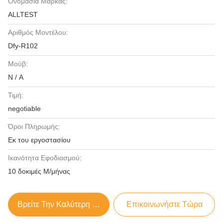
Ονομασία Μάρκας:
ALLTEST
Αριθμός Μοντέλου:
Dfy-R102
Μούβ:
N / A
Τιμή:
negotiable
Όροι Πληρωμής:
Εκ του εργοστασίου
Ικανότητα Εφοδιασμού:
10 δοκιμές Μ/μήνας
Βρείτε Την Καλύτερη Τιμή
Επικοινωνήστε Τώρα