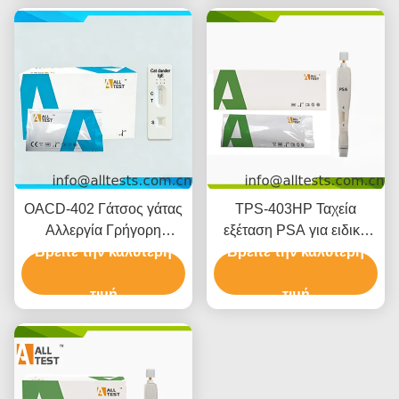
OACD-402 Γάτσος γάτας
TPS-403HP Ταχεία
Αλλεργία Γρήγορη
εξέταση PSA για ειδική
εξέταση Όλο αίμα / ορό /
Βρείτε την καλύτερη
αντιγόνο του προστάτη
Βρείτε την καλύτερη
πλάσμα
για αυτοεξέταση
τιμή
τιμή