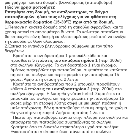
μια γρήγορη κασέτα δοκιμής βλεννόρροιας (πατσαβούρα)
Πώς να χρησιμοποιήσει;
Επιτρέψτε στη δοκιμή, τα αντιδραστήρια, το δείγμα
πατσαβουρών, ή/και τους ελέγχους για να φθάσετε στη
θερμοκρασία δωματίου (15-30℃) πριν από τη δοκιμή.
1.Remove η κασέτα δοκιμής από τη σακούλα σφραγίδων και το
χρησιμοποιεί το συντομότερο δυνατό. Το καλύτερο αποτέλεσμα
θα επιτευχθεί εάν η δοκιμή εκτελείται αμέσως μετά από να ανοίξει
τη σακούλα φύλλων αλουμινίου.
2.Extract το αντιγόνο βλεννόρροιας σύμφωνα με τον τύπο
δειγμάτων.
· Κρατήστε το αντιδραστήριο 1 μπουκάλι κάθετα και
προσθέστε
5 πτώσεις του αντιδραστηρίου 1
(περ. 300ul)
στο σωλήνα εξαγωγής. Το αντιδραστήριο 1 είναι άχρωμο.
Αμέσως παρεμβάλτε την πατσαβούρα, συμπιέστε το κατώτατο
σημείο του σωλήνα και περιστραφείτε την πατσαβούρα 15
φορές. Αφήστε τη στάση για 2 λεπτά.
· Κρατήστε το αντιδραστήριο που 2 μπουκάλι προσθέτουν
κάθετα
4 πτώσεις του αντιδραστηρίου 2
(περ. 200ul) στο
σωλήνα εξαγωγής. Η λύση θα γινόταν turbid. Συμπιέστε το
μπουκάλι του σωλήνα και περιστραφείτε την πατσαβούρα 15
φορές μέχρι τη στροφή λύσης σαφή με μια μικρή πράσινη ή
μπλε απόχρωση. Εάν η πατσαβούρα είναι αιματηρή, το χρώμα
θα γίνει κίτρινο ή καφετί. Αφήστε τη στάση 1 λεπτό.
· Πιέστε την πατσαβούρα ενάντια στην πλευρά του σωλήνα και
αποσύρετε την πατσαβούρα συμπιέζοντας το σωλήνα.
Κρατήστε όσο το δυνατόν περισσότερο υγρό στο σωλήνα.
Εγκαταστήστε τη dropper άκρη πάνω από το σωλήνα