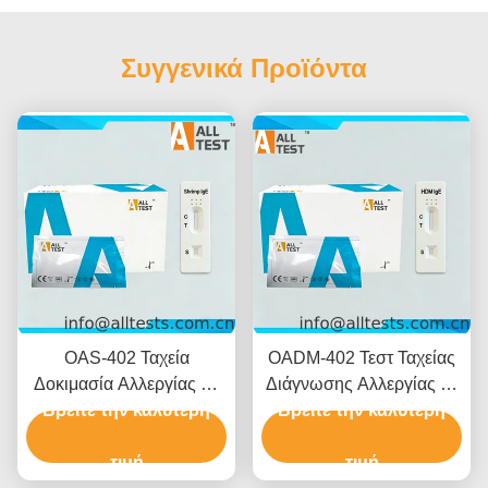
Συγγενικά Προϊόντα
OAS-402 Ταχεία
OADM-402 Τεστ Ταχείας
Δοκιμασία Αλλεργίας σε
Διάγνωσης Αλλεργίας σε
Βρείτε την καλύτερη
Γαρίδες Ολικό Αίμα /
Ακάρεα Οικιακής Σκόνης
Βρείτε την καλύτερη
Ορός / Πλάσμα
Ολικό Αίμα / Ορός /
τιμή
Πλάσμα
τιμή