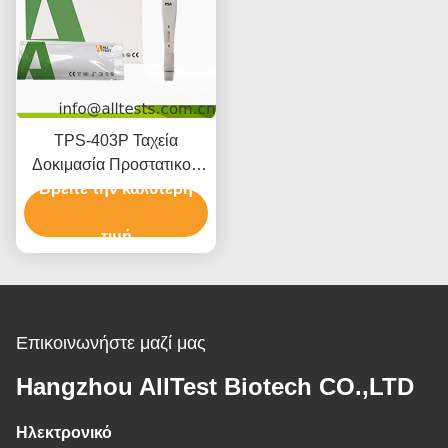
TPS-403P Ταχεία
Δοκιμασία Προστατικού
Ειδικού Αντιγόνου PSA
Βρείτε την καλύτερη
Για Επαγγελματική Χρήση
τιμή
Επικοινωνήστε μαζί μας
Hangzhou AllTest Biotech CO.,LTD
Ηλεκτρονικό