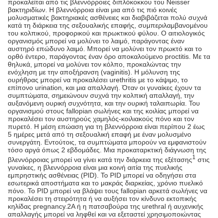
προκαλείται από τις βλεννόρροιες διπλόκοκκου του Neisser
βακτηριδίων. Η βλεννόρροια είναι μια από τις πιό κοινές
μολυσματικές βακτηριακές ασθένειες και διαβιβάζεται πολύ συχνά
κατά τη διάρκεια της σεξουαλικής επαφής, συμπεριλαμβανομένου
του κολπικού, προφορικού και πρωκτικού φύλου. Ο αιτιολογικός
οργανισμός μπορεί να μολύνει το λαιμό, παράγοντας έναν
αυστηρό επώδυνο λαιμό. Μπορεί να μολύνει τον πρωκτό και το
ορθό έντερο, παράγοντας έναν όρο αποκαλούμενο proctitis. Με τα
θηλυκά, μπορεί να μολύνει τον κόλπο, προκαλώντας την
ενόχληση με την αποξήρανση (vaginitis). Η μόλυνση της
ουρήθρας μπορεί να προκαλέσει urethritis με το κάψιμο, το
επίπονο urination, και μια απαλλαγή. Όταν οι γυναίκες έχουν τα
συμπτώματα, σημειώνουν συχνά την κολπική απαλλαγή, την
αυξανόμενη ουρική συχνότητα, και την ουρική ταλαιπωρία. Του
οργανισμού στους fallopian σωλήνες και της κοιλίας μπορεί να
προκαλέσει τον αυστηρούς χαμηλός-κοιλιακούς πόνο και τον
πυρετό. Η μέση επώαση για τη βλεννόρροια είναι περίπου 2 έως
5 ημέρες μετά από τη σεξουαλική επαφή με έναν μολυσμένο
συνεργάτη. Εντούτοις, τα συμπτώματα μπορούν να εμφανιστούν
τόσο αργά όπως 2 εβδομάδες. Μια προκαταρκτική διάγνωση της
1
βλεννόρροιας μπορεί να γίνει κατά την διάρκεια της εξέτασης
στις
γυναίκες, η βλεννόρροια είναι μια κοινή αιτία της πυελικής
εμπρηστικής ασθένειας (PID). Το PID μπορεί να οδηγήσει στα
εσωτερικά αποστήματα και το μακράς διαρκείας, χρόνιο πυελικό
πόνο. Το PID μπορεί να βλάψει τους fallopian αρκετά σωλήνες να
προκαλέσει τη στειρότητα ή να αυξήσει τον κίνδυνο εκτοπικής
κηλίδας pregnancy.2A ή η πατσαβούρα της urethral ή αυχενικής
απαλλαγής μπορεί να ληφθεί και να εξεταστεί χρησιμοποιώντας