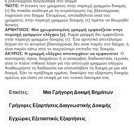
η βλεννόρροια ανιχνεύθηκε στο δείγμα.
*NOTE:
Η ένταση του χρώματος στην περιοχή γραμμών δοκιμής
(τ) θα ποικίλει ανάλογα με τη συγκέντρωση της βλεννόρροιας
παρούσα στο δείγμα. Επομένως, οποιαδήποτε σκιά του
χρώματος στην περιοχή γραμμών δοκιμής (τ) πρέπει να θεωρηθεί
θετικός.
ΑΡΝΗΤΙΚΟΣ: Μια χρωματισμένη γραμμή εμφανίζεται στην
περιοχή γραμμών ελέγχου (γ).
Καμία γραμμή δεν εμφανίζεται
στην περιοχή γραμμών δοκιμής (τ). Ένα αρνητικό αποτέλεσμα
δείχνει ότι το αντιγόνο βλεννόρροιας δεν είναι παρόν στο δείγμα, ή
είναι παρόν κάτω από το ανιχνεύσιμο επίπεδο της δοκιμής.
ΑΚΥΡΟΣ: Η γραμμή ελέγχου αποτυγχάνει να εμφανιστεί
. Ο
ανεπαρκής όγκος δειγμάτων ή οι ανακριβείς διαδικαστικές τεχνικές
είναι οι πλέον πιθανοί λόγοι για την αποτυχία γραμμών ελέγχου.
Αναθεωρήστε τη διαδικασία και επαναλάβετε τη δοκιμή με μια νέα
δοκιμή. Εάν το πρόβλημα εμμένει, διακόψτε την εξάρτηση δοκιμής
αμέσως και ελάτε σε επαφή με τον τοπικό διανομέα σας.
Ετικέτες:
Μια Γρήγορη Δοκιμή Βημάτων
Γρήγορες Εξαρτήσεις Διαγνωστικής Δοκιμής
Εγχώριες Εξεταστικές Εξαρτήσεις