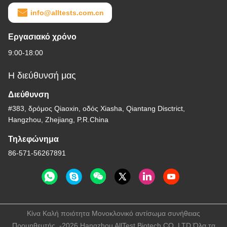
info@alltests.com.cn
Εργασιακό χρόνο
9:00-18:00
Η διεύθυνσή μας
Διεύθυνση
#383, δρόμος Qiaoxin, οδός Xiasha, Qiantang Disctrict,
Hangzhou, Zhejiang, P.R.China
Τηλεφώνημα
86-571-56267891
Κίνα Καλή ποιότητα Μονοκλονικό αντίσωμα συνήθειας
Προμηθευτής. -2026 Hangzhou AllTest Biotech CO.,LTD Όλα τα