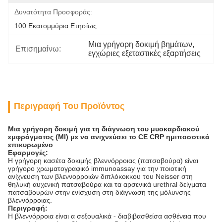
Δυνατότητα Προσφοράς:
100 Εκατομμύρια Ετησίως
Μια γρήγορη δοκιμή βημάτων
, 
Επισημαίνω:
εγχώριες εξεταστικές εξαρτήσεις
Περιγραφή Του Προϊόντος
Μια γρήγορη δοκιμή για τη διάγνωση του μυοκαρδιακού
εμφράγματος (MI) με να ανιχνεύσει το CE CRP ημιποσοτικά
επικυρωμένο
Εφαρμογές:
Η γρήγορη κασέτα δοκιμής βλεννόρροιας (πατσαβούρα) είναι
γρήγορο χρωματογραφικό immunoassay για την ποιοτική
ανίχνευση των βλεννορροιών διπλόκοκκου του Neisser στη
θηλυκή αυχενική πατσαβούρα και τα αρσενικά urethral δείγματα
πατσαβουρών στην ενίσχυση στη διάγνωση της μόλυνσης
βλεννόρροιας.
Περιγραφή:
Η βλεννόρροια είναι α σεξουαλικά - διαβιβασθείσα ασθένεια που