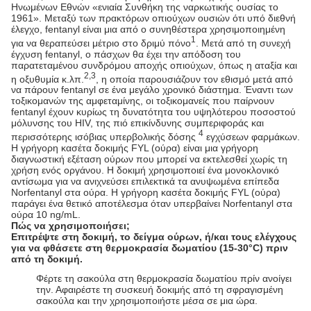
Ηνωμένων Εθνών «ενιαία Συνθήκη της ναρκωτικής ουσίας το
1961». Μεταξύ των πρακτόρων οπιούχων ουσιών ότι υπό διεθνή
έλεγχο, fentanyl είναι μια από ο συνηθέστερα χρησιμοποιημένη
1
για να θεραπεύσει μέτριο στο δριμύ πόνο
. Μετά από τη συνεχή
έγχυση fentanyl, ο πάσχων θα έχει την απόδοση του
παρατεταμένου συνδρόμου αποχής οπιούχων, όπως η αταξία και
2,3
η οξυθυμία κ.λπ.
, η οποία παρουσιάζουν τον εθισμό μετά από
να πάρουν fentanyl σε ένα μεγάλο χρονικό διάστημα. Έναντι των
τοξικομανών της αμφεταμίνης, οι τοξικομανείς που παίρνουν
fentanyl έχουν κυρίως τη δυνατότητα του υψηλότερου ποσοστού
μόλυνσης του HIV, της πιό επικίνδυνης συμπεριφοράς και
4
περισσότερης ισόβιας υπερβολικής δόσης
εγχύσεων φαρμάκων.
Η γρήγορη κασέτα δοκιμής FYL (ούρα) είναι μια γρήγορη
διαγνωστική εξέταση ούρων που μπορεί να εκτελεσθεί χωρίς τη
χρήση ενός οργάνου. Η δοκιμή χρησιμοποιεί ένα μονοκλονικό
αντίσωμα για να ανιχνεύσει επιλεκτικά τα ανυψωμένα επίπεδα
Norfentanyl στα ούρα. Η γρήγορη κασέτα δοκιμής FYL (ούρα)
παράγει ένα θετικό αποτέλεσμα όταν υπερβαίνει Norfentanyl στα
ούρα 10 ng/mL.
Πώς να χρησιμοποιήσει;
Επιτρέψτε στη δοκιμή, το δείγμα ούρων, ή/και τους ελέγχους
για να φθάσετε στη θερμοκρασία δωματίου (15-30°C) πριν
από τη δοκιμή.
Φέρτε τη σακούλα στη θερμοκρασία δωματίου πρίν ανοίγει
την. Αφαιρέστε τη συσκευή δοκιμής από τη σφραγισμένη
σακούλα και την χρησιμοποιήστε μέσα σε μια ώρα.