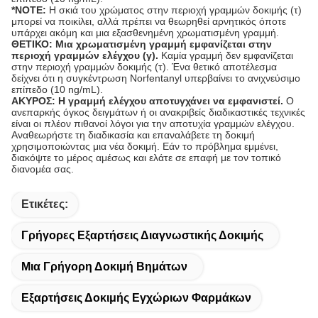
*NOTE:
Η σκιά του χρώματος στην περιοχή γραμμών δοκιμής (τ)
μπορεί να ποικίλει, αλλά πρέπει να θεωρηθεί αρνητικός όποτε
υπάρχει ακόμη και μια εξασθενημένη χρωματισμένη γραμμή.
ΘΕΤΙΚΟ: Μια χρωματισμένη γραμμή εμφανίζεται στην
περιοχή γραμμών ελέγχου (γ).
Καμία γραμμή δεν εμφανίζεται
στην περιοχή γραμμών δοκιμής (τ). Ένα θετικό αποτέλεσμα
δείχνει ότι η συγκέντρωση Norfentanyl υπερβαίνει το ανιχνεύσιμο
επίπεδο (10 ng/mL).
ΑΚΥΡΟΣ: Η γραμμή ελέγχου αποτυγχάνει να εμφανιστεί.
Ο
ανεπαρκής όγκος δειγμάτων ή οι ανακριβείς διαδικαστικές τεχνικές
είναι οι πλέον πιθανοί λόγοι για την αποτυχία γραμμών ελέγχου.
Αναθεωρήστε τη διαδικασία και επαναλάβετε τη δοκιμή
χρησιμοποιώντας μια νέα δοκιμή. Εάν το πρόβλημα εμμένει,
διακόψτε το μέρος αμέσως και ελάτε σε επαφή με τον τοπικό
διανομέα σας.
Ετικέτες:
Γρήγορες Εξαρτήσεις Διαγνωστικής Δοκιμής
Μια Γρήγορη Δοκιμή Βημάτων
Εξαρτήσεις Δοκιμής Εγχώριων Φαρμάκων