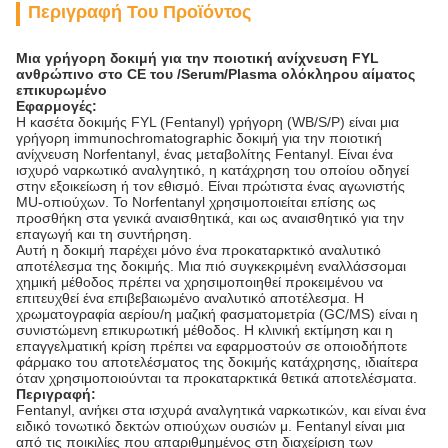
Περιγραφή Του Προϊόντος
Μια γρήγορη δοκιμή για την ποιοτική ανίχνευση FYL
ανθρώπινο στο CE του /Serum/Plasma ολόκληρου αίματος
επικυρωμένο
Εφαρμογές:
Η κασέτα δοκιμής FYL (Fentanyl) γρήγορη (WB/S/P) είναι μια
γρήγορη immunochromatographic δοκιμή για την ποιοτική
ανίχνευση Norfentanyl, ένας μεταβολίτης Fentanyl. Είναι ένα
ισχυρό ναρκωτικό αναλγητικό, η κατάχρηση του οποίου οδηγεί
στην εξοικείωση ή τον εθισμό. Είναι πρώτιστα ένας αγωνιστής
MU-οπιούχων. Το Norfentanyl χρησιμοποιείται επίσης ως
προσθήκη στα γενικά αναισθητικά, και ως αναισθητικό για την
επαγωγή και τη συντήρηση.
Αυτή η δοκιμή παρέχει μόνο ένα προκαταρκτικό αναλυτικό
αποτέλεσμα της δοκιμής. Μια πιό συγκεκριμένη εναλλάσσομαι
χημική μέθοδος πρέπει να χρησιμοποιηθεί προκειμένου να
επιτευχθεί ένα επιβεβαιωμένο αναλυτικό αποτέλεσμα. Η
χρωματογραφία αερίου/η μαζική φασματομετρία (GC/MS) είναι η
συνιστώμενη επικυρωτική μέθοδος. Η κλινική εκτίμηση και η
επαγγελματική κρίση πρέπει να εφαρμοστούν σε οποιοδήποτε
φάρμακο του αποτελέσματος της δοκιμής κατάχρησης, ιδιαίτερα
όταν χρησιμοποιούνται τα προκαταρκτικά θετικά αποτελέσματα.
Περιγραφή:
Fentanyl, ανήκει στα ισχυρά αναλγητικά ναρκωτικών, και είναι ένα
ειδικό τονωτικό δεκτών οπιούχων ουσιών μ. Fentanyl είναι μια
από τις ποικιλίες που απαριθμημένος στη διαχείριση των