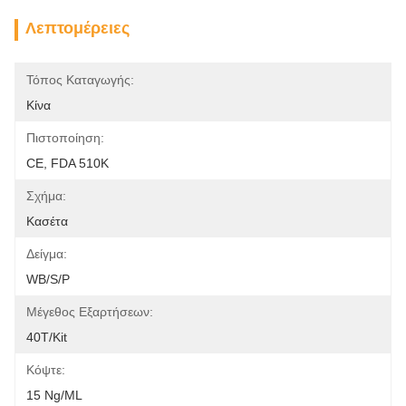
Λεπτομέρειες
Τόπος Καταγωγής:
Κίνα
Πιστοποίηση:
CE, FDA 510K
Σχήμα:
Κασέτα
Δείγμα:
WB/S/P
Μέγεθος Εξαρτήσεων:
40T/Kit
Κόψτε:
15 Ng/mL