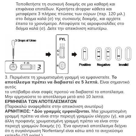
Τοποθετήστε τη συσκευή δοκιμής σε μια καθαρή και
επιφάνεια επιπέδων. Κρατήστε dropper κάθετα και
μεταφέρετε 3 πλήρεις πτώσεις των ούρων (περ. 120 μιλ.)
στο δείγμα καλά (σ) της συσκευής δοκιμής, και αρχίστε
έπειτα το χρονόμετρο. Αποφύγετε τις αεροφυσαλίδες στο
δείγμα καλά (σ). Δείτε την απεικόνιση κατωτέρω.
3. Περιμένετε τη χρωματισμένη γραμμή να εμφανιστείτε.
Το
αποτέλεσμα πρέπει να διαβαστεί σε 5 λεπτά.
Είναι σημαντικό
αυτός
το υπόβαθρο είναι σαφές προτού να διαβαστεί το αποτέλεσμα.
Μην ερμηνεύστε το αποτέλεσμα μετά από 10 λεπτά.
ΕΡΜΗΝΕΙΑ ΤΩΝ ΑΠΟΤΕΛΕΣΜΑΤΩΝ
(Παρακαλώ αναφερθείτε στην απεικόνιση ανωτέρω)
ΑΡΝΗΤΙΚΟΣ: * Δύο γραμμές εμφανίζονται.
Μια χρωματισμένη
γραμμή πρέπει να είναι στην περιοχή γραμμών ελέγχου (γ), και μια
άλλη προφανής χρωματισμένη γραμμή πρέπει να είναι στην
περιοχή γραμμών δοκιμής (τ). Ένα αρνητικό αποτέλεσμα δείχνει
ότι η συγκέντρωση Norfentanyl είναι κάτω από το ανιχνεύσιμο
επίπεδο (10 ng/mL).