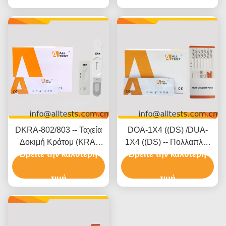
Ερμηνεία
DKRA-802/803 -- Ταχεία
DOA-1X4 ((DS) /DUA-
Δοκιμή Κράτομ (KRA)
1X4 ((DS) -- Πολλαπλές
(Στοματικό Υγρό) (Κασέτα/
Βρείτε την καλύτερη
Βρείτε την καλύτερη
ουσίες 2-20 Ταχεία
Συσκευή)
εξέταση ουσιών (Ούρα)
τιμή
τιμή