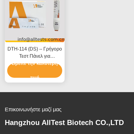
DTH-114 (DS) -- Γρήγορο
Τεστ Πάνελ για
Βρείτε την καλύτερη
Μαριχουάνα (THC)
(Ούρα) (Πάνελ)
τιμή
Επικοινωνήστε μαζί μας
Hangzhou AllTest Biotech CO.,LTD