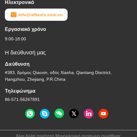
Ηλεκτρονικό
info@alltests.com.cn
Εργασιακό χρόνο
9:00-18:00
Η διεύθυνσή μας
Διεύθυνση
#383, δρόμος Qiaoxin, οδός Xiasha, Qiantang Disctrict,
Hangzhou, Zhejiang, P.R.China
Τηλεφώνημα
86-571-56267891
Κίνα Καλή ποιότητα Μονοκλονικό αντίσωμα συνήθειας