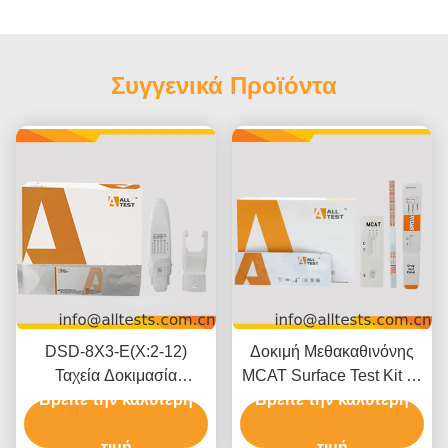
Συγγενικά Προϊόντα
DSD-8X3-E(X:2-12)
Δοκιμή Μεθακαθινόνης
Ταχεία Δοκιμασία
MCAT Surface Test Kit με
Πολλαπλών Φαρμάκων
Βρείτε την καλύτερη
Αποτελέσματα 5 Λεπτών,
Βρείτε την καλύτερη
σε Στοματικό Υγρό Για
Όριο Ανίχνευσης 500
Επαγγελματική Χρήση
τιμή
ng/mL και Εύκολη Οπτική
τιμή