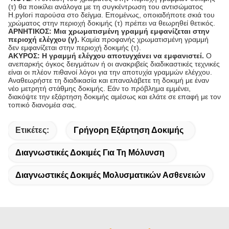
(τ) θα ποικίλει ανάλογα με τη συγκέντρωση του αντισώματος
H.pylori παρούσα στο δείγμα. Επομένως, οποιαδήποτε σκιά του
χρώματος στην περιοχή δοκιμής (τ) πρέπει να θεωρηθεί θετικός.
ΑΡΝΗΤΙΚΟΣ: Μια χρωματισμένη γραμμή εμφανίζεται στην
περιοχή ελέγχου (γ).
Καμία προφανής χρωματισμένη γραμμή
δεν εμφανίζεται στην περιοχή δοκιμής (τ).
ΑΚΥΡΟΣ: Η γραμμή ελέγχου αποτυγχάνει να εμφανιστεί.
Ο
ανεπαρκής όγκος δειγμάτων ή οι ανακριβείς διαδικαστικές τεχνικές
είναι οι πλέον πιθανοί λόγοι για την αποτυχία γραμμών ελέγχου.
Αναθεωρήστε τη διαδικασία και επαναλάβετε τη δοκιμή με έναν
νέο μετρητή στάθμης δοκιμής. Εάν το πρόβλημα εμμένει,
διακόψτε την εξάρτηση δοκιμής αμέσως και ελάτε σε επαφή με τον
τοπικό διανομέα σας.
Ετικέτες:
Γρήγορη Εξάρτηση Δοκιμής
Διαγνωστικές Δοκιμές Για Τη Μόλυνση
Διαγνωστικές Δοκιμές Μολυσματικών Ασθενειών