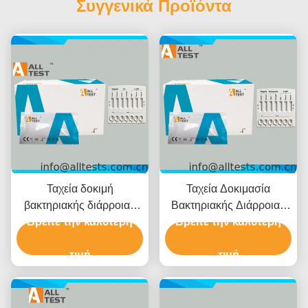
Συγγενικά Προϊόντα
Ταχεία δοκιμή
Ταχεία Δοκιμασία
βακτηριακής διάρροιας
Βακτηριακής Διάρροιας
Βρείτε την καλύτερη
για
Βρείτε την καλύτερη
για
Shigella/Cholerae/C.diff
Shigella/Salmonella/C.diff
με χρόνο ανάγνωσης 10
τιμή
με Γρήγορα
τιμή
λεπτών, πιστοποιημένη
Αποτελέσματα σε 10
CE και υψηλή ακρίβεια
Λεπτά Υψηλή Ακρίβεια
και Εύκολη Οπτική