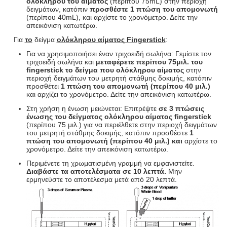
ολόκληρου του αίματος
(περίπου 75mL) στην περιοχή
δειγμάτων, κατόπιν
προσθέστε 1 πτώση του απομονωτή
(περίπου 40mL), και αρχίστε το χρονόμετρο. Δείτε την
απεικόνιση κατωτέρω.
Για
το
δείγμα
ολόκληρου αίματος Fingerstick
:
Για να χρησιμοποιήσει έναν τριχοειδή σωλήνα: Γεμίστε τον
τριχοειδή σωλήνα και
μεταφέρετε περίπου 75μιλ. του
fingerstick το δείγμα που ολόκληρου αίματος
στην
περιοχή δειγμάτων του μετρητή στάθμης δοκιμής, κατόπιν
προσθέτει
1 πτώση του απομονωτή (περίπου 40 μιλ.)
και αρχίζει το χρονόμετρο. Δείτε την απεικόνιση κατωτέρω.
Στη χρήση η ένωση μειώνεται: Επιτρέψτε
σε 3 πτώσεις
ένωσης του δείγματος ολόκληρου αίματος fingerstick
(περίπου 75 μιλ.) για να περιέλθετε στην περιοχή δειγμάτων
του μετρητή στάθμης δοκιμής, κατόπιν προσθέστε
1
πτώση του απομονωτή (περίπου 40 μιλ.) και
αρχίστε το
χρονόμετρο. Δείτε την απεικόνιση κατωτέρω.
Περιμένετε τη χρωματισμένη γραμμή να εμφανιστείτε.
Διαβάστε τα αποτελέσματα σε 10 λεπτά.
Μην
ερμηνεύστε το αποτέλεσμα μετά από 20 λεπτά.