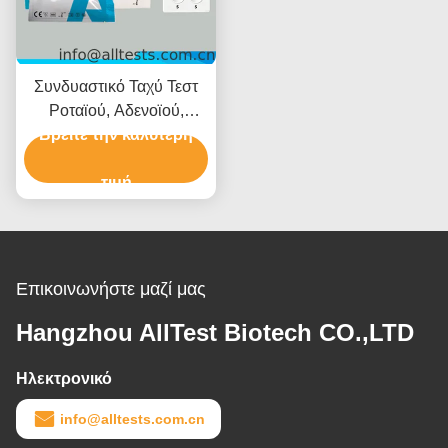
Συνδυαστικό Ταχύ Τεστ
Ροταϊού, Αδενοϊού,
Βρείτε την καλύτερη
Αστροϊού με Χρόνο
Ανάγνωσης 15 Λεπτών,
Πιστοποίηση CE και
τιμή
Υψηλή Ακρίβεια
Επικοινωνήστε μαζί μας
Hangzhou AllTest Biotech CO.,LTD
Ηλεκτρονικό
info@alltests.com.cn