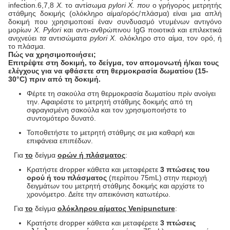
infection.6,7,8
Χ.
το αντίσωμα
pylori Χ. που
ο γρήγορος μετρητής
στάθμης δοκιμής (ολόκληρο αίμα/ορός/πλάσμα) είναι μια απλή
δοκιμή που χρησιμοποιεί έναν συνδυασμό ντυμένων αντιγόνο
μορίων
Χ. Pylori
και αντι-ανθρώπινου IgG ποιοτικά και επιλεκτικά
ανιχνεύει
τα
αντισώματα
pylori Χ.
ολόκληρο στο αίμα, τον ορό, ή
το πλάσμα.
Πώς να χρησιμοποιήσει;
Επιτρέψτε στη δοκιμή, το δείγμα, τον απομονωτή ή/και τους
ελέγχους για να φθάσετε στη θερμοκρασία δωματίου (15-
30°C) πριν από τη δοκιμή.
Φέρτε τη σακούλα στη θερμοκρασία δωματίου πρίν ανοίγει
την. Αφαιρέστε το μετρητή στάθμης δοκιμής από τη
σφραγισμένη σακούλα και τον χρησιμοποιήστε το
συντομότερο δυνατό.
Τοποθετήστε το μετρητή στάθμης σε μια καθαρή και
επιφάνεια επιπέδων.
Για
το
δείγμα
ορών ή πλάσματος
:
Κρατήστε dropper κάθετα και μεταφέρετε
3 πτώσεις του
ορού ή του πλάσματος
(περίπου 75mL) στην περιοχή
δειγμάτων του μετρητή στάθμης δοκιμής και αρχίστε το
χρονόμετρο. Δείτε την απεικόνιση κατωτέρω.
Για
το
δείγμα
ολόκληρου αίματος Venipuncture
:
Κρατήστε dropper κάθετα και μεταφέρετε
3 πτώσεις