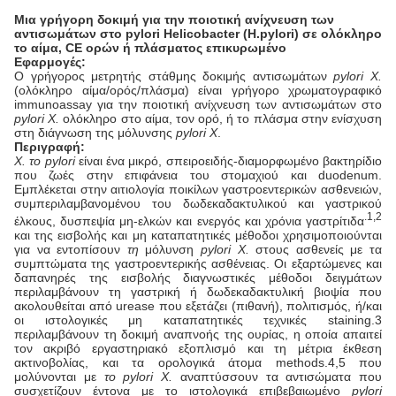
Μια γρήγορη δοκιμή για την ποιοτική ανίχνευση των
αντισωμάτων στο pylori Helicobacter (H.pylori) σε ολόκληρο
το αίμα, CE ορών ή πλάσματος επικυρωμένο
Εφαρμογές:
Ο γρήγορος μετρητής στάθμης δοκιμής αντισωμάτων
pylori Χ.
(ολόκληρο αίμα/ορός/πλάσμα) είναι γρήγορο χρωματογραφικό
immunoassay για την ποιοτική ανίχνευση των αντισωμάτων στο
pylori Χ.
ολόκληρο στο αίμα, τον ορό, ή το πλάσμα στην ενίσχυση
στη διάγνωση της μόλυνσης
pylori Χ
.
Περιγραφή:
Χ. το pylori
είναι ένα μικρό, σπειροειδής-διαμορφωμένο βακτηρίδιο
που ζωές στην επιφάνεια του στομαχιού και duodenum.
Εμπλέκεται στην αιτιολογία ποικίλων γαστροεντερικών ασθενειών,
συμπεριλαμβανομένου του δωδεκαδακτυλικού και γαστρικού
.1,2
έλκους, δυσπεψία μη-ελκών και ενεργός και χρόνια γαστρίτιδα
και της εισβολής και μη καταπατητικές μέθοδοι χρησιμοποιούνται
για να εντοπίσουν
τη
μόλυνση
pylori Χ.
στους ασθενείς με τα
συμπτώματα της γαστροεντερικής ασθένειας. Οι εξαρτώμενες και
δαπανηρές της εισβολής διαγνωστικές μέθοδοι δειγμάτων
περιλαμβάνουν τη γαστρική ή δωδεκαδακτυλική βιοψία που
ακολουθείται από urease που εξετάζει (πιθανή), πολιτισμός, ή/και
οι ιστολογικές μη καταπατητικές τεχνικές staining.3
περιλαμβάνουν τη δοκιμή αναπνοής της ουρίας, η οποία απαιτεί
τον ακριβό εργαστηριακό εξοπλισμό και τη μέτρια έκθεση
ακτινοβολίας, και τα ορολογικά άτομα methods.4,5 που
μολύνονται με
το pylori Χ.
αναπτύσσουν τα αντισώματα που
συσχετίζουν έντονα με το ιστολογικά επιβεβαιωμένο
pylori