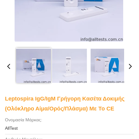
Leptospira IgG/IgM Γρήγορη Κασέτα Δοκιμής
(ολόκληρο Αίμα/ορός/πλάσμα) Με Το CE
Ονομασία Μάρκας:
AllTest