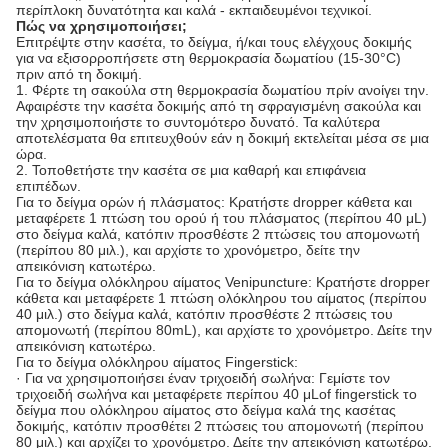
περίπλοκη δυνατότητα και καλά - εκπαιδευμένοι τεχνικοί.
Πώς να χρησιμοποιήσει;
Επιτρέψτε στην κασέτα, το δείγμα, ή/και τους ελέγχους δοκιμής
για να εξισορροπήσετε στη θερμοκρασία δωματίου (15-30°C)
πριν από τη δοκιμή.
1. Φέρτε τη σακούλα στη θερμοκρασία δωματίου πρίν ανοίγει την.
Αφαιρέστε την κασέτα δοκιμής από τη σφραγισμένη σακούλα και
την χρησιμοποιήστε το συντομότερο δυνατό. Τα καλύτερα
αποτελέσματα θα επιτευχθούν εάν η δοκιμή εκτελείται μέσα σε μια
ώρα.
2. Τοποθετήστε την κασέτα σε μια καθαρή και επιφάνεια
επιπέδων.
Για το δείγμα ορών ή πλάσματος: Κρατήστε dropper κάθετα και
μεταφέρετε 1 πτώση του ορού ή του πλάσματος (περίπου 40 μL)
στο δείγμα καλά, κατόπιν προσθέστε 2 πτώσεις του απομονωτή
(περίπου 80 μιλ.), και αρχίστε το χρονόμετρο, δείτε την
απεικόνιση κατωτέρω.
Για το δείγμα ολόκληρου αίματος Venipuncture: Κρατήστε dropper
κάθετα και μεταφέρετε 1 πτώση ολόκληρου του αίματος (περίπου
40 μιλ.) στο δείγμα καλά, κατόπιν προσθέστε 2 πτώσεις του
απομονωτή (περίπου 80mL), και αρχίστε το χρονόμετρο. Δείτε την
απεικόνιση κατωτέρω.
Για το δείγμα ολόκληρου αίματος Fingerstick:
· Για να χρησιμοποιήσει έναν τριχοειδή σωλήνα: Γεμίστε τον
τριχοειδή σωλήνα και μεταφέρετε περίπου 40 μLof fingerstick το
δείγμα που ολόκληρου αίματος στο δείγμα καλά της κασέτας
δοκιμής, κατόπιν προσθέτει 2 πτώσεις του απομονωτή (περίπου
80 μιλ.) και αρχίζει το χρονόμετρο. Δείτε την απεικόνιση κατωτέρω.