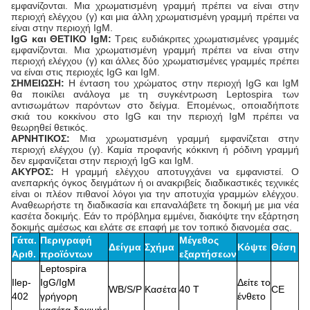
εμφανίζονται. Μια χρωματισμένη γραμμή πρέπει να είναι στην
περιοχή ελέγχου (γ) και μια άλλη χρωματισμένη γραμμή πρέπει να
είναι στην περιοχή IgM.
IgG και ΘΕΤΙΚΟ IgM:
Τρεις ευδιάκριτες χρωματισμένες γραμμές
εμφανίζονται. Μια χρωματισμένη γραμμή πρέπει να είναι στην
περιοχή ελέγχου (γ) και άλλες δύο χρωματισμένες γραμμές πρέπει
να είναι στις περιοχές IgG και IgM.
ΣΗΜΕΙΩΣΗ:
Η ένταση του χρώματος στην περιοχή IgG και IgM
θα ποικίλει ανάλογα με τη συγκέντρωση Leptospira των
αντισωμάτων παρόντων στο δείγμα. Επομένως, οποιαδήποτε
σκιά του κοκκίνου στο IgG και την περιοχή IgM πρέπει να
θεωρηθεί θετικός.
ΑΡΝΗΤΙΚΟΣ:
Μια χρωματισμένη γραμμή εμφανίζεται στην
περιοχή ελέγχου (γ). Καμία προφανής κόκκινη ή ρόδινη γραμμή
δεν εμφανίζεται στην περιοχή IgG και IgM.
ΑΚΥΡΟΣ:
Η γραμμή ελέγχου αποτυγχάνει να εμφανιστεί. Ο
ανεπαρκής όγκος δειγμάτων ή οι ανακριβείς διαδικαστικές τεχνικές
είναι οι πλέον πιθανοί λόγοι για την αποτυχία γραμμών ελέγχου.
Αναθεωρήστε τη διαδικασία και επαναλάβετε τη δοκιμή με μια νέα
κασέτα δοκιμής. Εάν το πρόβλημα εμμένει, διακόψτε την εξάρτηση
δοκιμής αμέσως και ελάτε σε επαφή με τον τοπικό διανομέα σας.
Γάτα.
Περιγραφή
Μέγεθος
Δείγμα
Σχήμα
Κόψτε
Θέση
Αριθ.
προϊόντων
εξαρτήσεων
Leptospira
Ilep-
IgG/IgM
Δείτε το
WB/S/P
Κασέτα
40 Τ
CE
402
γρήγορη
ένθετο