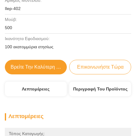
Αριθμός Μοντέλου:
Ilep-402
Μούβ:
500
Ικανότητα Εφοδιασμού:
100 εκατομμύρια ετησίως
Βρείτε Την Καλύτερη Τιμή
Επικοινωνήστε Τώρα
Λεπτομέρειες
Περιγραφή Του Προϊόντος
Λεπτομέρειες
Τόπος Καταγωγής: