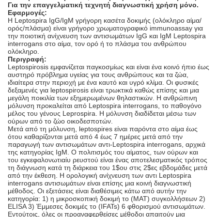
Για την επαγγελματική τεχνητή διαγνωστική χρήση μόνο.
Εφαρμογές:
Η Leptospira IgG/IgM γρήγορη κασέτα δοκιμής (ολόκληρο αίμα/
ορός/πλάσμα) είναι γρήγορο χρωματογραφικό immunoassay για
την ποιοτική ανίχνευση των αντισωμάτων IgG και IgM Leptospira
interrogans στο αίμα, τον ορό ή το πλάσμα του ανθρώπου
ολόκληρο.
Περιγραφή:
Leptospirosis εμφανίζεται παγκοσμίως και είναι ένα κοινό ήπιο έως
αυστηρό πρόβλημα υγείας για τους ανθρώπους και τα ζώα,
ιδιαίτερα στην περιοχή με ένα καυτό και υγρό κλίμα. Οι φυσικές
δεξαμενές για leptospirosis είναι τρωκτικά καθώς επίσης και μια
μεγάλη ποικιλία των εξημερωμένων θηλαστικών. Η ανθρώπινη
μόλυνση προκαλείται από Leptospira interrogans, το παθογόνο
μέλος του γένους Leprospira. Η μόλυνση διαδίδεται μέσω των
ούρων από το ζώο οικοδεσποτών.
Μετά από τη μόλυνση, leptospires είναι παρόντα στο αίμα έως
ότου καθαρίζονται μετά από 4 έως 7 ημέρες μετά από την
παραγωγή των αντισωμάτων αντι-Leptospira interrogans, αρχικά
της κατηγορίας IgM. Ο πολιτισμός του αίματος, των ούρων και
του εγκεφαλονωτιαίυ ρευστού είναι ένας αποτελεσματικός τρόπος
τη διάγνωση κατά τη διάρκεια του 1$ου στις 2$ες εβδομάδες μετά
από την έκθεση. Η ορολογική ανίχνευση των αντι Leptospira
interrogans αντισωμάτων είναι επίσης μια κοινή διαγνωστική
μέθοδος. Οι εξετάσεις είναι διαθέσιμες κάτω από αυτήν την
κατηγορία: 1) η μικροσκοπική δοκιμή το (MAT) συγκολλήσεων 2)
ELISA 3) Έμμεσες δοκιμές το (IFATs) 6 φθορισμού αντισωμάτων.
Εντούτοις, όλες οι προαναφερθείσες μέθοδοι απαιτούν μια