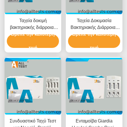
Ταχεία δοκιμή
Ταχεία Δοκιμασία
βακτηριακής διάρροιας
Βακτηριακής Διάρροιας
Βρείτε την καλύτερη
για
Βρείτε την καλύτερη
για
Shigella/Cholerae/C.diff
Shigella/Salmonella/C.diff
με χρόνο ανάγνωσης 10
τιμή
με Γρήγορα
τιμή
λεπτών, πιστοποιημένη
Αποτελέσματα σε 10
CE και υψηλή ακρίβεια
Λεπτά Υψηλή Ακρίβεια
και Εύκολη Οπτική
Ερμηνεία
Συνδυαστικό Ταχύ Τεστ
Ενταμοίβα Giardia