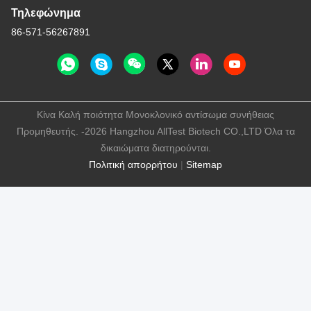
Τηλεφώνημα
86-571-56267891
Κίνα Καλή ποιότητα Μονοκλονικό αντίσωμα συνήθειας
Προμηθευτής. -2026 Hangzhou AllTest Biotech CO.,LTD Όλα τα
δικαιώματα διατηρούνται.
Πολιτική απορρήτου
|
Sitemap