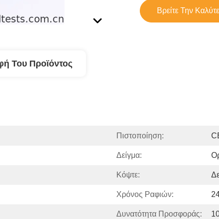
Βρείτε Την Καλύτ
φή Του Προϊόντος
Πιστοποίηση:
C
Δείγμα:
Ο
Κόψτε:
Δε
Χρόνος Ραφιών:
2
Δυνατότητα Προσφοράς:
1