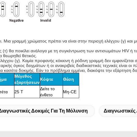
. Μια γραμμή χρώματος πρέπει να είναι στην περιοχή ελέγχου (γ) και 
 (τ) θα ποικίλει ανάλογα με τη συγκέντρωση των αντισωμάτων HIV ή 
α θεωρηθεί θετικός.
γχου (γ). Καμία προφανής κόκκινη ή ρόδινη γραμμή δεν εμφανίζεται στ
κής όγκος δειγμάτων ή οι ανακριβείς διαδικαστικές τεχνικές είναι οι π
έα κασέτα δοκιμής. Εάν το πρόβλημα εμμένει, διακόψτε την εξάρτηση δ
Μέγεθος
ήμα
Κόψτε
Θέση
εξαρτήσεων
Δείτε το
σέτα
25 Τ
Μη-CE
ένθετο
Διαγνωστικές Δοκιμές Για Τη Μόλυνση
Διαγνωστικές