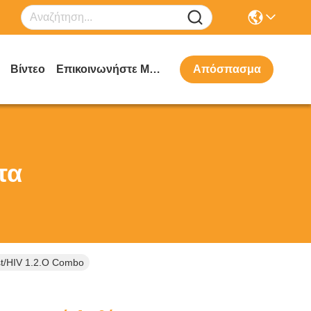
Βίντεο
Επικοινωνήστε Μαζί Μας
Απόσπασμα
τα
st/HIV 1.2.O Combo