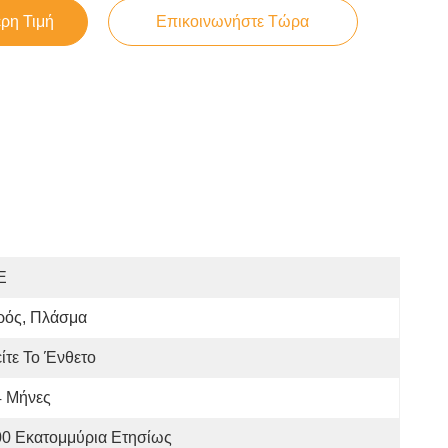
ερη Τιμή
Επικοινωνήστε Τώρα
E
ρός, Πλάσμα
ίτε Το Ένθετο
4 Μήνες
00 Εκατομμύρια Ετησίως