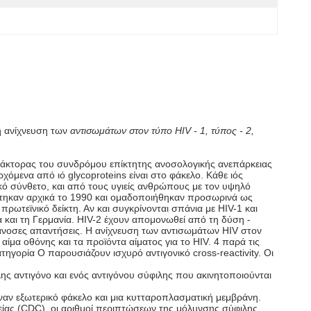
ή ανίχνευση των
αντισωμάτων στον τύπο HIV - 1, τύπος - 2,
πράκτορας του συνδρόμου επίκτητης ανοσολογικής ανεπάρκειας
όμενα από ιό glycoproteins είναι στο φάκελο. Κάθε ιός
ικό σύνθετο, και από τους υγιείς ανθρώπους με τον υψηλό
ρίστηκαν αρχικά το 1990 και ομαδοποιήθηκαν προσωρινά ως
ρωτεϊνικό δείκτη. Αν και συγκρίνονται σπάνια με HIV-1 και
α και τη Γερμανία. HIV-2 έχουν απομονωθεί από τη δύση -
ς άνοσες απαντήσεις. Η ανίχνευση των αντισωμάτων HIV στον
 αίμα οθόνης και τα προϊόντα αίματος για το HIV. 4 παρά τις
τηγορία Ο παρουσιάζουν ισχυρό αντιγονικό cross-reactivity. Οι
ς αντιγόνο και ενός αντιγόνου σύφιλης που ακινητοποιούνται
 έναν εξωτερικό φάκελο και μια κυτταροπλασματική μεμβράνη.
νείας (CDC), οι αριθμοί περιπτώσεων της μόλυνσης σύφιλης