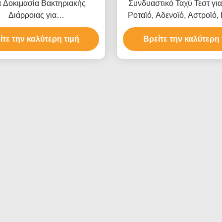
α Δοκιμασία Βακτηριακής
Συνδυαστικό Ταχύ Τεστ για
Διάρροιας για
Ροταϊό, Αδενοϊό, Αστροϊό,
lla/Salmonella/C.diff με
για Λοιμώδεις Νόσους με
 Αποτελέσματα σε 10 Λεπτά
ίτε την καλύτερη τιμή
Αποτελέσματα σε 15 Λεπτ
Βρείτε την καλύτερη 
κρίβεια και Εύκολη Οπτική
Ακρίβεια και Εύκολη Οπτικ
Ερμηνεία