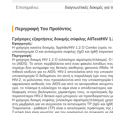
Επισημαίνω:
διαγνωστικές δοκιμές για 
Περιγραφή Του Προϊόντος
Γρήγορες εξαρτήσεις δοκιμής σύφιλης AllTest/HIV 1
Εφαρμογές:
Η γρήγορη κασέτα δοκιμής Syphilis/HIV 1.2.O Combo (ορός το
υποκατηγορία Ο και αντισώματα σύφιλης (IgG και IgM) treponem
Περιγραφή:
Η γρήγορη δοκιμή HIV 1.2.O (ολόκληρο αίμα/ορός/πλάσμα): Ο 
το (AIDS). Το virion περιβάλλεται από έναν φάκελο λιπιδίων π
περιέχει δύο αντίγραφα της θετικός-αίσθησης genomic RNAs. H
πιθανό κίνδυνο για το AIDS. HIV-1 αποτελείται από την υποκα
υποκατηγορία Ο δεδομένου ότι αυτή η παραλλαγή έχει τους παρό
HIV-2, οι μολύνσεις που προκαλούνται από την υποκατηγορία Ο
αφρικανικοί ασθενείς του AIDS και από τα seropositive ασυμπ
ορό, το πλάσμα ή ολόκληρο το αίμα είναι ο αποδοτικότερος και κ
διαφορές στους βιολογικούς χαρακτήρες τους, οι ορολογικές δρα
περισσότεροι HIV-2 θετικοί οροί μπορούν να προσδιοριστούν 
Η γρήγορη δοκιμή σύφιλης (ολόκληρο αίμα/ορός/πλάσμα) χρησι
στη μεμβράνη για να ανιχνεύσει τα αντισώματα TP (IgG και IgM)
Treponema - pallidum (TP) είναι ο αιτιολογικός πράκτορας της
Σχετικά λίγο είναι γνωστός για τον οργανισμό σε σύγκριση με