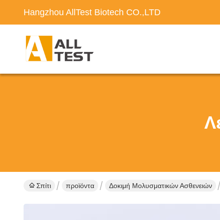
Hangzhou AllTest Biotech CO.,LTD
Λ
Σπίτι
προϊόντα
Δοκιμή Μολυσματικών Ασθενειών