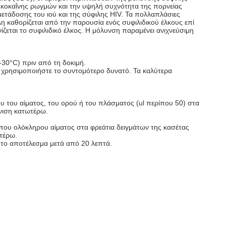
α κοκαΐνης ρωγμών και την υψηλή συχνότητα της πορνείας
μετάδοσης του ιού και της σύφιλης HIV. Τα πολλαπλάσιες
λη καθορίζεται από την παρουσία ενός συφιλιδικού έλκους επί
ζεται το συφιλιδικό έλκος. Η μόλυνση παραμένει ανιχνεύσιμη
-30°C) πριν από τη δοκιμή.
ν χρησιμοποιήστε το συντομότερο δυνατό. Τα καλύτερα
υ του αίματος, του ορού ή του πλάσματος (ul περίπου 50) στα
όνιση κατωτέρω.
μα που ολόκληρου αίματος στα φρεάτια δειγμάτων της κασέτας
ωτέρω.
ε το αποτέλεσμα μετά από 20 λεπτά.