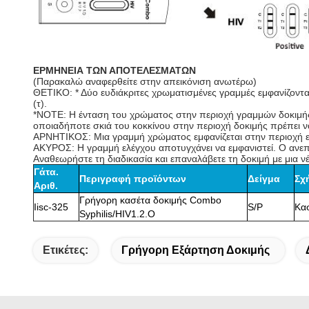
ΕΡΜΗΝΕΙΑ ΤΩΝ ΑΠΟΤΕΛΕΣΜΑΤΩΝ
(Παρακαλώ αναφερθείτε στην απεικόνιση ανωτέρω)
ΘΕΤΙΚΟ: * Δύο ευδιάκριτες χρωματισμένες γραμμές εμφανίζονται
(τ).
*NOTE: Η ένταση του χρώματος στην περιοχή γραμμών δοκιμής
οποιαδήποτε σκιά του κοκκίνου στην περιοχή δοκιμής πρέπει ν
ΑΡΝΗΤΙΚΟΣ: Μια γραμμή χρώματος εμφανίζεται στην περιοχή ελέ
ΑΚΥΡΟΣ: Η γραμμή ελέγχου αποτυγχάνει να εμφανιστεί. Ο ανεπαρ
Αναθεωρήστε τη διαδικασία και επαναλάβετε τη δοκιμή με μια ν
Γάτα.
Περιγραφή προϊόντων
Δείγμα
Σχ
Αριθ.
Γρήγορη κασέτα δοκιμής Combo
Iisc-325
S/P
Κα
Syphilis/HIV1.2.O
Ετικέτες:
Γρήγορη Εξάρτηση Δοκιμής