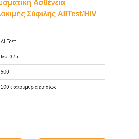
σματική Ασθένεια
οκιμής Σύφιλης AllTest/HIV
AllTest
Iisc-325
500
100 εκατομμύρια ετησίως