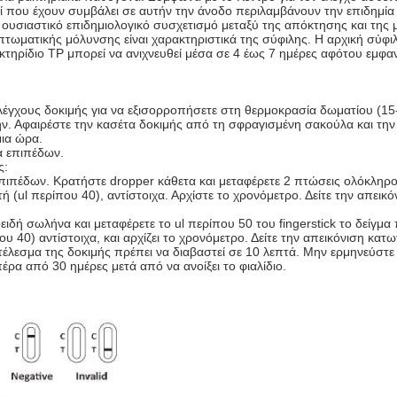
δί που έχουν συμβάλει σε αυτήν την άνοδο περιλαμβάνουν την επιδημί
ουσιαστικό επιδημιολογικό συσχετισμό μεταξύ της απόκτησης και της 
μπτωματικής μόλυνσης είναι χαρακτηριστικά της σύφιλης. Η αρχική σύφι
ηρίδιο TP μπορεί να ανιχνευθεί μέσα σε 4 έως 7 ημέρες αφότου εμφανί
ελέγχους δοκιμής για να εξισορροπήσετε στη θερμοκρασία δωματίου (15
ην. Αφαιρέστε την κασέτα δοκιμής από τη σφραγισμένη σακούλα και τη
μια ώρα.
α επιπέδων.
ς:
επιπέδων. Κρατήστε dropper κάθετα και μεταφέρετε 2 πτώσεις ολόκληρο
(ul περίπου 40), αντίστοιχα. Αρχίστε το χρονόμετρο. Δείτε την απεικ
οειδή σωλήνα και μεταφέρετε το ul περίπου 50 του fingerstick το δείγ
 40) αντίστοιχα, και αρχίζει το χρονόμετρο. Δείτε την απεικόνιση κατ
οτέλεσμα της δοκιμής πρέπει να διαβαστεί σε 10 λεπτά. Μην ερμηνεύστ
ρα από 30 ημέρες μετά από να ανοίξει το φιαλίδιο.