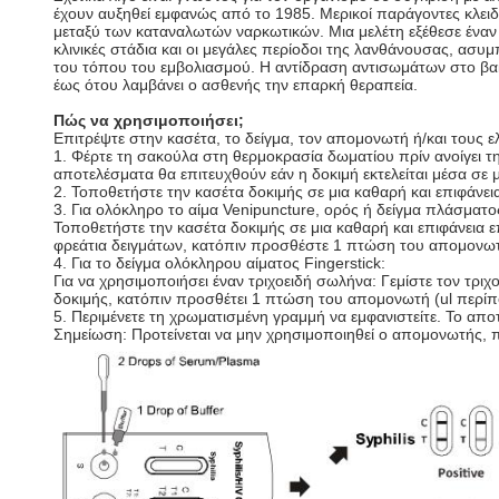
έχουν αυξηθεί εμφανώς από το 1985. Μερικοί παράγοντες κλει
μεταξύ των καταναλωτών ναρκωτικών. Μια μελέτη εξέθεσε έναν 
κλινικές στάδια και οι μεγάλες περίοδοι της λανθάνουσας, ασυ
του τόπου του εμβολιασμού. Η αντίδραση αντισωμάτων στο βακτ
έως ότου λαμβάνει ο ασθενής την επαρκή θεραπεία.
Πώς να χρησιμοποιήσει;
Επιτρέψτε στην κασέτα, το δείγμα, τον απομονωτή ή/και τους 
1. Φέρτε τη σακούλα στη θερμοκρασία δωματίου πρίν ανοίγει τ
αποτελέσματα θα επιτευχθούν εάν η δοκιμή εκτελείται μέσα σε 
2. Τοποθετήστε την κασέτα δοκιμής σε μια καθαρή και επιφάνει
3. Για ολόκληρο το αίμα Venipuncture, ορός ή δείγμα πλάσματο
Τοποθετήστε την κασέτα δοκιμής σε μια καθαρή και επιφάνεια 
φρεάτια δειγμάτων, κατόπιν προσθέστε 1 πτώση του απομονωτή 
4. Για το δείγμα ολόκληρου αίματος Fingerstick:
Για να χρησιμοποιήσει έναν τριχοειδή σωλήνα: Γεμίστε τον τριχ
δοκιμής, κατόπιν προσθέτει 1 πτώση του απομονωτή (ul περίπου
5. Περιμένετε τη χρωματισμένη γραμμή να εμφανιστείτε. Το απ
Σημείωση: Προτείνεται να μην χρησιμοποιηθεί ο απομονωτής, πέ