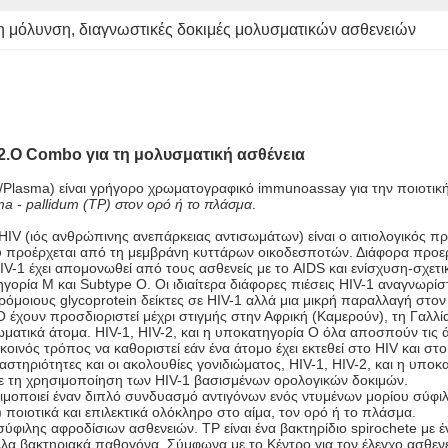
τη μόλυνση
, 
διαγνωστικές δοκιμές μολυσματικών ασθενειών
.2.O Combo για τη μολυσματική ασθένεια
 /Plasma) είναι γρήγορο χρωματογραφικό immunoassay για την ποιοτικ
a - pallidum (TP) στον ορό ή το πλάσμα
.
HIV (ιός ανθρώπινης ανεπάρκειας αντισωμάτων) είναι ο αιτιολογικός 
ου προέρχεται από τη μεμβράνη κυττάρων οικοδεσποτών. Διάφορα προερχ
IV-1 έχει απομονωθεί από τους ασθενείς με το AIDS και ενίσχυση-σχετ
τηγορία Μ και Subtype Ο. Οι ιδιαίτερα διάφορες πιέσεις HIV-1 αναγνω
μοιους glycoprotein δείκτες σε HIV-1 αλλά μια μικρή παραλλαγή στον π
 έχουν προσδιοριστεί μέχρι στιγμής στην Αφρική (Καμερούν), τη Γαλλί
τωματικά άτομα. HIV-1, HIV-2, και η υποκατηγορία Ο όλα αποσπούν τι
οινός τρόπος να καθοριστεί εάν ένα άτομο έχει εκτεθεί στο HIV και στο
στηριότητες και οι ακολουθίες γονιδιώματος, HIV-1, HIV-2, και η υποκα
με τη χρησιμοποίηση των HIV-1 βασισμένων ορολογικών δοκιμών.
μοποιεί έναν διπλό συνδυασμό αντιγόνων ενός ντυμένων μορίου σύφιλη
 ποιοτικά και επιλεκτικά ολόκληρο στο αίμα, τον ορό ή το πλάσμα.
 σύφιλης αφροδίσιων ασθενειών. TP είναι ένα βακτηρίδιο spirochete με
 άλλα βακτηριακά παθογόνα. Σύμφωνα με το Κέντρο για τον έλεγχο ασθε