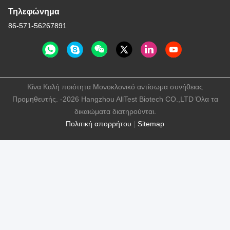
Τηλεφώνημα
86-571-56267891
Κίνα Καλή ποιότητα Μονοκλονικό αντίσωμα συνήθειας
Προμηθευτής. -2026 Hangzhou AllTest Biotech CO.,LTD Όλα τα
δικαιώματα διατηρούνται.
Πολιτική απορρήτου
|
Sitemap