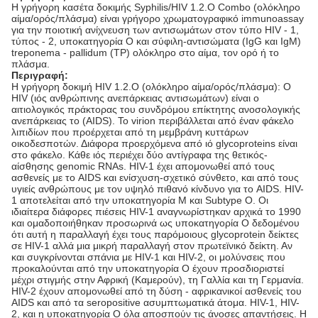
Η γρήγορη κασέτα δοκιμής Syphilis/HIV 1.2.O Combo (ολόκληρο
αίμα/ορός/πλάσμα) είναι γρήγορο χρωματογραφικό immunoassay
για την ποιοτική ανίχνευση των αντισωμάτων στον τύπο HIV - 1,
τύπος - 2, υποκατηγορία Ο και σύφιλη-αντισώματα (IgG και IgM)
treponema - pallidum (TP) ολόκληρο στο αίμα, τον ορό ή το
πλάσμα.
Περιγραφή:
Η γρήγορη δοκιμή HIV 1.2.O (ολόκληρο αίμα/ορός/πλάσμα): Ο
HIV (ιός ανθρώπινης ανεπάρκειας αντισωμάτων) είναι ο
αιτιολογικός πράκτορας του συνδρόμου επίκτητης ανοσολογικής
ανεπάρκειας το (AIDS). Το virion περιβάλλεται από έναν φάκελο
λιπιδίων που προέρχεται από τη μεμβράνη κυττάρων
οικοδεσποτών. Διάφορα προερχόμενα από ιό glycoproteins είναι
στο φάκελο. Κάθε ιός περιέχει δύο αντίγραφα της θετικός-
αίσθησης genomic RNAs. HIV-1 έχει απομονωθεί από τους
ασθενείς με το AIDS και ενίσχυση-σχετικό σύνθετο, και από τους
υγιείς ανθρώπους με τον υψηλό πιθανό κίνδυνο για το AIDS. HIV-
1 αποτελείται από την υποκατηγορία Μ και Subtype Ο. Οι
ιδιαίτερα διάφορες πιέσεις HIV-1 αναγνωρίστηκαν αρχικά το 1990
και ομαδοποιήθηκαν προσωρινά ως υποκατηγορία Ο δεδομένου
ότι αυτή η παραλλαγή έχει τους παρόμοιους glycoprotein δείκτες
σε HIV-1 αλλά μια μικρή παραλλαγή στον πρωτεϊνικό δείκτη. Αν
και συγκρίνονται σπάνια με HIV-1 και HIV-2, οι μολύνσεις που
προκαλούνται από την υποκατηγορία Ο έχουν προσδιοριστεί
μέχρι στιγμής στην Αφρική (Καμερούν), τη Γαλλία και τη Γερμανία.
HIV-2 έχουν απομονωθεί από τη δύση - αφρικανικοί ασθενείς του
AIDS και από τα seropositive ασυμπτωματικά άτομα. HIV-1, HIV-
2, και η υποκατηγορία Ο όλα αποσπούν τις άνοσες απαντήσεις. Η