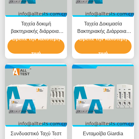
Ταχεία δοκιμή
Ταχεία Δοκιμασία
βακτηριακής διάρροιας
Βακτηριακής Διάρροιας
Βρείτε την καλύτερη
για
Βρείτε την καλύτερη
για
Shigella/Cholerae/C.diff
Shigella/Salmonella/C.diff
με χρόνο ανάγνωσης 10
τιμή
με Γρήγορα
τιμή
λεπτών, πιστοποιημένη
Αποτελέσματα σε 10
CE και υψηλή ακρίβεια
Λεπτά Υψηλή Ακρίβεια
και Εύκολη Οπτική
Ερμηνεία
Συνδυαστικό Ταχύ Τεστ
Ενταμοίβα Giardia