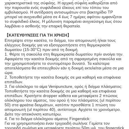
χαρακτηριστικά της σύφιλης. Η αρχική σύφιλη καθορίζεται από
την παρουσία ενός συφιλιδικού έλκους επί του τόπου του
εμβολιασμού. Η αντίδραση αντισωμάτων στο βακτηρίδιο TP
μπορεί να ανιχνευθεί μέσα σε 4 έως 7 ημέρες αφότου εμφανίζεται
το συφιλιδικό έλκος. Η μόλυνση παραμένει ανιχνεύσιμη έως ότου
λαμβάνει ο ασθενής την επαρκή θεραπεία.
【ΚΑΤΕΥΘΥΝΣΕΙΣ ΓΙΑ ΤΗ ΧΡΗΣΗ】
Επιτρέψτε στην κασέτα, το δείγμα, τον απομονωτή ή/και τους
ελέγχους δοκιμής για να εξισορροπήσετε στη θερμοκρασία
δωματίου (15-30°C) πριν από τη δοκιμή.
1. Φέρτε τη σακούλα στη θερμοκρασία δωματίου πρίν ανοίγει την.
Αφαιρέστε την κασέτα δοκιμής από τη σφραγισμένη σακούλα και
την χρησιμοποιήστε το συντομότερο δυνατό. Τα καλύτερα
αποτελέσματα θα επιτευχθούν εάν η δοκιμή εκτελείται μέσα σε μια
ώρα.
2. Τοποθετήστε την κασέτα δοκιμής σε μια καθαρή και επιφάνεια
επιπέδων.
3. Για ολόκληρο το αίμα Venipuncture, ορός ή δείγμα πλάσματος:
Τοποθετήστε την κασέτα δοκιμής σε μια καθαρή και επιφάνεια
επιπέδων. Κρατήστε dropper κάθετα και μεταφέρετε 2 πτώσεις
ολόκληρου του αίματος, του ορού ή του πλάσματος (ul περίπου
50) στα φρεάτια δειγμάτων, κατόπιν προσθέστε 1 πτώση του
απομονωτή (ul περίπου 40), αντίστοιχα. Αρχίστε το χρονόμετρο.
Δείτε την απεικόνιση κατωτέρω.
4. Για το δείγμα ολόκληρου αίματος Fingerstick:
Για να χρησιμοποιήσει έναν τριχοειδή σωλήνα: Γεμίστε τον
τριχοειδή σωλήνα και μεταφέρετε περίπου 50m μιλ. του fingerstick