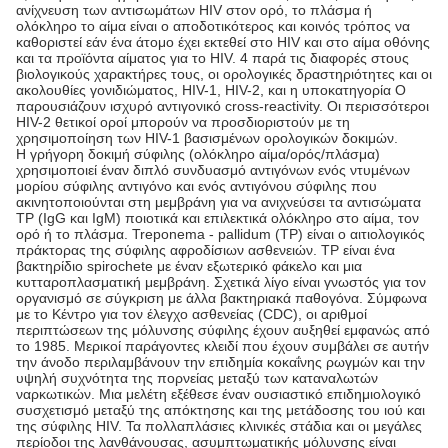
ανίχνευση των αντισωμάτων HIV στον ορό, το πλάσμα ή
ολόκληρο το αίμα είναι ο αποδοτικότερος και κοινός τρόπος να
καθοριστεί εάν ένα άτομο έχει εκτεθεί στο HIV και στο αίμα οθόνης
και τα προϊόντα αίματος για το HIV. 4 παρά τις διαφορές στους
βιολογικούς χαρακτήρες τους, οι ορολογικές δραστηριότητες και οι
ακολουθίες γονιδιώματος, HIV-1, HIV-2, και η υποκατηγορία Ο
παρουσιάζουν ισχυρό αντιγονικό cross-reactivity. Οι περισσότεροι
HIV-2 θετικοί οροί μπορούν να προσδιοριστούν με τη
χρησιμοποίηση των HIV-1 βασισμένων ορολογικών δοκιμών.
Η γρήγορη δοκιμή σύφιλης (ολόκληρο αίμα/ορός/πλάσμα)
χρησιμοποιεί έναν διπλό συνδυασμό αντιγόνων ενός ντυμένων
μορίου σύφιλης αντιγόνο και ενός αντιγόνου σύφιλης που
ακινητοποιούνται στη μεμβράνη για να ανιχνεύσει τα αντισώματα
TP (IgG και IgM) ποιοτικά και επιλεκτικά ολόκληρο στο αίμα, τον
ορό ή το πλάσμα. Treponema - pallidum (TP) είναι ο αιτιολογικός
πράκτορας της σύφιλης αφροδίσιων ασθενειών. TP είναι ένα
βακτηρίδιο spirochete με έναν εξωτερικό φάκελο και μια
κυτταροπλασματική μεμβράνη. Σχετικά λίγο είναι γνωστός για τον
οργανισμό σε σύγκριση με άλλα βακτηριακά παθογόνα. Σύμφωνα
με το Κέντρο για τον έλεγχο ασθενείας (CDC), οι αριθμοί
περιπτώσεων της μόλυνσης σύφιλης έχουν αυξηθεί εμφανώς από
το 1985. Μερικοί παράγοντες κλειδί που έχουν συμβάλει σε αυτήν
την άνοδο περιλαμβάνουν την επιδημία κοκαΐνης ρωγμών και την
υψηλή συχνότητα της πορνείας μεταξύ των καταναλωτών
ναρκωτικών. Μια μελέτη εξέθεσε έναν ουσιαστικό επιδημιολογικό
συσχετισμό μεταξύ της απόκτησης και της μετάδοσης του ιού και
της σύφιλης HIV. Τα πολλαπλάσιες κλινικές στάδια και οι μεγάλες
περίοδοι της λανθάνουσας, ασυμπτωματικής μόλυνσης είναι