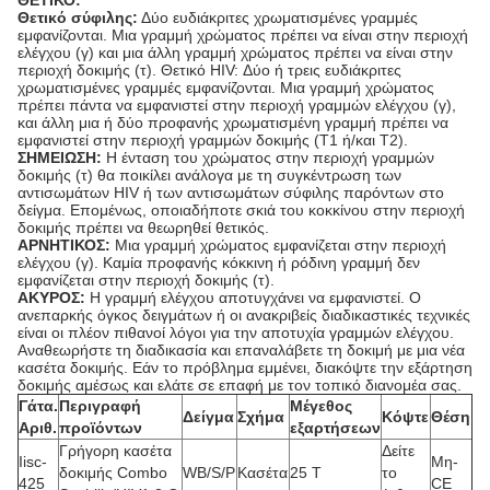
ΘΕΤΙΚΟ:
Θετικό σύφιλης:
Δύο ευδιάκριτες χρωματισμένες γραμμές
εμφανίζονται. Μια γραμμή χρώματος πρέπει να είναι στην περιοχή
ελέγχου (γ) και μια άλλη γραμμή χρώματος πρέπει να είναι στην
περιοχή δοκιμής (τ). Θετικό HIV: Δύο ή τρεις ευδιάκριτες
χρωματισμένες γραμμές εμφανίζονται. Μια γραμμή χρώματος
πρέπει πάντα να εμφανιστεί στην περιοχή γραμμών ελέγχου (γ),
και άλλη μια ή δύο προφανής χρωματισμένη γραμμή πρέπει να
εμφανιστεί στην περιοχή γραμμών δοκιμής (T1 ή/και T2).
ΣΗΜΕΙΩΣΗ:
Η ένταση του χρώματος στην περιοχή γραμμών
δοκιμής (τ) θα ποικίλει ανάλογα με τη συγκέντρωση των
αντισωμάτων HIV ή των αντισωμάτων σύφιλης παρόντων στο
δείγμα. Επομένως, οποιαδήποτε σκιά του κοκκίνου στην περιοχή
δοκιμής πρέπει να θεωρηθεί θετικός.
ΑΡΝΗΤΙΚΟΣ:
Μια γραμμή χρώματος εμφανίζεται στην περιοχή
ελέγχου (γ). Καμία προφανής κόκκινη ή ρόδινη γραμμή δεν
εμφανίζεται στην περιοχή δοκιμής (τ).
ΑΚΥΡΟΣ:
Η γραμμή ελέγχου αποτυγχάνει να εμφανιστεί. Ο
ανεπαρκής όγκος δειγμάτων ή οι ανακριβείς διαδικαστικές τεχνικές
είναι οι πλέον πιθανοί λόγοι για την αποτυχία γραμμών ελέγχου.
Αναθεωρήστε τη διαδικασία και επαναλάβετε τη δοκιμή με μια νέα
κασέτα δοκιμής. Εάν το πρόβλημα εμμένει, διακόψτε την εξάρτηση
δοκιμής αμέσως και ελάτε σε επαφή με τον τοπικό διανομέα σας.
Γάτα.
Περιγραφή
Μέγεθος
Δείγμα
Σχήμα
Κόψτε
Θέση
Αριθ.
προϊόντων
εξαρτήσεων
Γρήγορη κασέτα
Δείτε
Iisc-
Μη-
δοκιμής Combo
WB/S/P
Κασέτα
25 Τ
το
425
CE