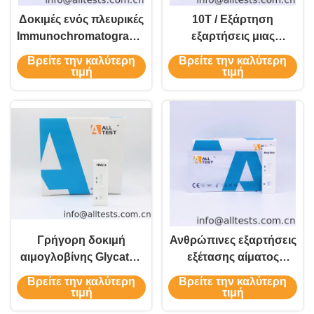
Δοκιμές ενός πλευρικές
10T / Εξάρτηση
Immunochromatographic
εξαρτήσεις μιας
ροής βημάτων για την
γρήγορες δοκιμής για
Βρείτε την καλύτερη
Βρείτε την καλύτερη
ανθρώπινη
τη βιταμίνη d
τιμή
τιμή
παρακινητική ορμόνη
ανθρώπινο ολόκληρο
θυροειδή
στο αίμα, CE
επικυρωμένο
Γρήγορη δοκιμή
Ανθρώπινες εξαρτήσεις
αιμογλοβίνης Glycated
εξέτασης αίματος
(HbA 1c) σε ολόκληρο
γρήγορες, γρήγορο CE
Βρείτε την καλύτερη
Βρείτε την καλύτερη
το αίμα με το CE
κασετών δοκιμής
τιμή
τιμή
επικυρωμένο
λεκέδων αίματος