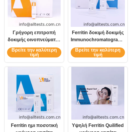
Γρήγορη επιτροπή
Ferritin δοκιμή δοκιμής
δοκιμής οινοπνεύματος
Immunochromatographic,
μητρικού γάλα για την
γρήγορη Immunoassay
Βρείτε την καλύτερη
Βρείτε την καλύτερη
ημιποσοτική ανίχνευση
δοκιμή με υψηλό
τιμή
τιμή
του οινοπνεύματος
Quilified
Ferritin ημι ποσοτική
Υψηλή Ferritin Quilified