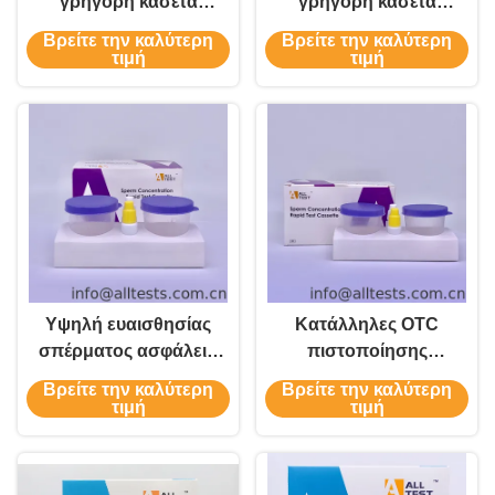
γρήγορη κασέτα
γρήγορη κασέτα
δοκιμής ολόκληρο στο
διαγνωστικής δοκιμής
Βρείτε την καλύτερη
Βρείτε την καλύτερη
αίμα/τον ορό/το πλάσμα
σε ολόκληρο το αίμα
τιμή
τιμή
Υψηλή ευαισθησίας
Κατάλληλες OTC
σπέρματος ασφάλεια
πιστοποίησης
κασετών δοκιμής
σπέρματος εγχώριες
Βρείτε την καλύτερη
Βρείτε την καλύτερη
συγκέντρωσης
εξεταστικές εξαρτήσεις
τιμή
τιμή
γρήγορη
κασετών δοκιμής
συγκέντρωσης
γρήγορες