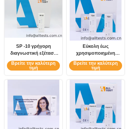
SP -10 γρήγορη
Εύκολη έως
διαγνωστική εξέταση
χρησιμοποιημένη
βημάτων για την
κασέτα δοκιμής TSH
Βρείτε την καλύτερη
Βρείτε την καλύτερη
ανίχνευση Motility
γρήγορη ολόκληρο στο
τιμή
τιμή
σπέρματος που χορηγεί
αίμα/τον ορό/το πλάσμα
τη συγκέντρωση του
σπέρματος